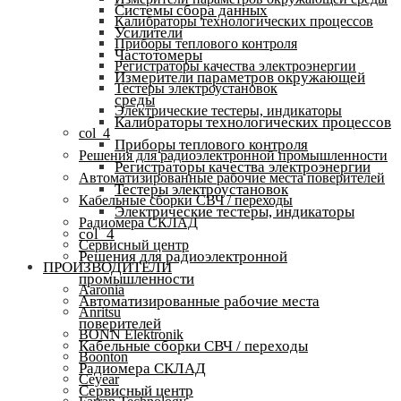
Системы сбора данных
Калибраторы технологических процессов
Усилители
Приборы теплового контроля
Частотомеры
Регистраторы качества электроэнергии
Измерители параметров окружающей
Тестеры электроустановок
среды
Электрические тестеры, индикаторы
Калибраторы технологических процессов
col_4
Приборы теплового контроля
Решения для радиоэлектронной промышленности
Регистраторы качества электроэнергии
Автоматизированные рабочие места поверителей
Тестеры электроустановок
Кабельные сборки СВЧ / переходы
Электрические тестеры, индикаторы
Радиомера СКЛАД
col_4
Сервисный центр
Решения для радиоэлектронной
ПРОИЗВОДИТЕЛИ
промышленности
Aaronia
Автоматизированные рабочие места
Anritsu
поверителей
BONN Elektronik
Кабельные сборки СВЧ / переходы
Boonton
Радиомера СКЛАД
Ceyear
Сервисный центр