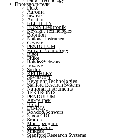
Farran Technology
Производители
Fluke
Aaronia
Inwave
Anritsu
KEITHLEY
BONN Elektronik
Keysight Technologies
Boonton
National Instruments
Ceyear
PENDULUM
Farran Technology
Rigol
Fluke
Rohde&Schwarz
Inwave
Smitek
KEITHLEY
Spectracom
Keysight Technologies
Stanford Research Systems
National Instruments
TEKTRONIX
PENDULUM
АльфаТрек
Rigol
ГАММА
Rohde&Schwarz
Завод СВТ
Smitek
Миг Трейдинг
Spectracom
Микран
Stanford Research Systems