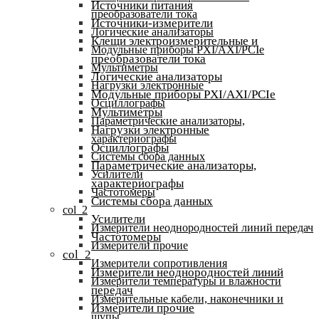
Источники питания
преобразователи тока
Источники-измерители
Логические анализаторы
Клещи электроизмерительные и
Модульные приборы PXI/AXI/PCIe
преобразователи тока
Мультиметры
Логические анализаторы
Нагрузки электронные
Модульные приборы PXI/AXI/PCIe
Осциллографы
Мультиметры
Параметрические анализаторы,
Нагрузки электронные
характериографы
Осциллографы
Системы сбора данных
Параметрические анализаторы,
Усилители
характериографы
Частотомеры
Системы сбора данных
col_2
Усилители
Измерители неоднородностей линий передач
Частотомеры
Измерители прочие
col_2
Измерители сопротивления
Измерители неоднородностей линий
Измерители температуры и влажности
передач
Измерительные кабели, наконечники и
Измерители прочие
щупы