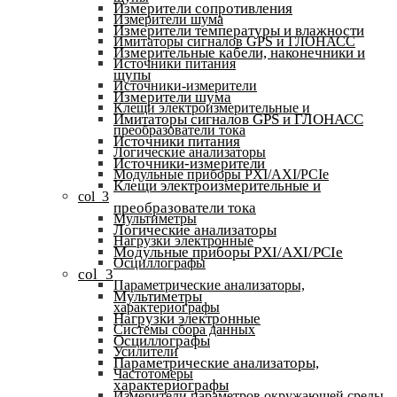
Измерители сопротивления
Измерители шума
Измерители температуры и влажности
Имитаторы сигналов GPS и ГЛОНАСС
Измерительные кабели, наконечники и
Источники питания
щупы
Источники-измерители
Измерители шума
Клещи электроизмерительные и
Имитаторы сигналов GPS и ГЛОНАСС
преобразователи тока
Источники питания
Логические анализаторы
Источники-измерители
Модульные приборы PXI/AXI/PCIe
Клещи электроизмерительные и
col_3
преобразователи тока
Мультиметры
Логические анализаторы
Нагрузки электронные
Модульные приборы PXI/AXI/PCIe
Осциллографы
col_3
Параметрические анализаторы,
Мультиметры
характериографы
Нагрузки электронные
Системы сбора данных
Осциллографы
Усилители
Параметрические анализаторы,
Частотомеры
характериографы
Измерители параметров окружающей среды