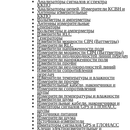
Анализаторы сигналов и спектра
ККПО
Анализаторы цепей, Измерители КСВН и
Антенны измерительные
ККПО
Вольтметры и амперметры
Антенны измерительные
Генераторы
Вольтметры и амперметры
Измерители RLC
Генераторы
Измерители мощности СВЧ (Ваттметры)
Измерители RLC
Измерители напряженности поля
Измерители мощности СВЧ (Ваттметры)
Измерители неоднородностей линий передач
Измерители напряженности поля
Измерители прочие
Измерители неоднородностей линий
Измерители сопротивления
передач
Измерители температуры и влажности
Измерители прочие
Измерительные кабели, наконечники и
Измерители сопротивления
щупы
Измерители температуры и влажности
Измерители шума
Измерительные кабели, наконечники и
Имитаторы сигналов GPS и ГЛОНАСС
щупы
Источники питания
Измерители шума
Источники-измерители
Имитаторы сигналов GPS и ГЛОНАСС
Клещи электроизмерительные и