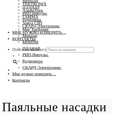
МНИПИ
TEKTRONIX
ПЛАНАР
АльфаТрек
РИП-Импульс
ГАММА
Радиомера
Завод СВТ
СКАРД-Электроникс
Миг Трейдинг
МНЕ НУЖНО ИЗМЕРИТЬ…
Микран
КОНТАКТЫ
МНИПИ
ПЛАНАР
Поиск по каталогу
РИП-Импульс
×
Радиомера
СКАРД-Электроникс
Мне нужно измерить…
Контакты
Паяльные насадки