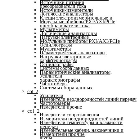
Источники питания
преобразователи тока
Источники-измерители
Логические анализаторы
Клещи электроизмерительные и
Модульные приборы PXI/AXI/PCIe
преобразователи тока
Мультиметры
Логические анализаторы
Нагрузки электронные
Модульные приборы PXI/AXI/PCIe
Осциллографы
Мультиметры
Параметрические анализаторы,
Нагрузки электронные
характериографы
Осциллографы
Системы сбора данных
Параметрические анализаторы,
Усилители
характериографы
Частотомеры
Системы сбора данных
col_2
Усилители
Измерители неоднородностей линий передач
Частотомеры
Измерители прочие
col_2
Измерители сопротивления
Измерители неоднородностей линий
Измерители температуры и влажности
передач
Измерительные кабели, наконечники и
Измерители прочие
щупы