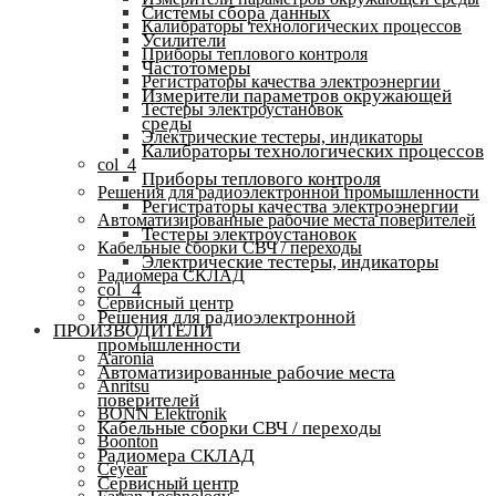
Системы сбора данных
Калибраторы технологических процессов
Усилители
Приборы теплового контроля
Частотомеры
Регистраторы качества электроэнергии
Измерители параметров окружающей
Тестеры электроустановок
среды
Электрические тестеры, индикаторы
Калибраторы технологических процессов
col_4
Приборы теплового контроля
Решения для радиоэлектронной промышленности
Регистраторы качества электроэнергии
Автоматизированные рабочие места поверителей
Тестеры электроустановок
Кабельные сборки СВЧ / переходы
Электрические тестеры, индикаторы
Радиомера СКЛАД
col_4
Сервисный центр
Решения для радиоэлектронной
ПРОИЗВОДИТЕЛИ
промышленности
Aaronia
Автоматизированные рабочие места
Anritsu
поверителей
BONN Elektronik
Кабельные сборки СВЧ / переходы
Boonton
Радиомера СКЛАД
Ceyear
Сервисный центр