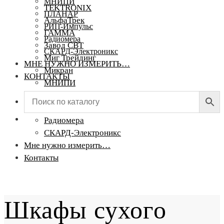
МНИПИ
TEKTRONIX
ПЛАНАР
АльфаТрек
РИП-Импульс
ГАММА
Радиомера
Завод СВТ
СКАРД-Электроникс
Миг Трейдинг
МНЕ НУЖНО ИЗМЕРИТЬ…
Микран
КОНТАКТЫ
МНИПИ
ПЛАНАР
РИП-Импульс
Радиомера
СКАРД-Электроникс
Мне нужно измерить…
Контакты
Шкафы сухого