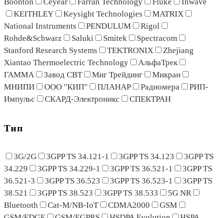
Boonton
Ceyear
Farran Technology
Fluke
Inwave
KEITHLEY
Keysight Technologies
MATRIX
National Instruments
PENDULUM
Rigol
Rohde&Schwarz
Saluki
Smitek
Spectracom
Stanford Research Systems
TEKTRONIX
Zhejiang
Xiantao Thermoelectric Technology
АльфаТрек
ГАММА
Завод СВТ
Миг Трейдинг
Микран
МНИПИ
ООО "КИП"
ПЛАНАР
Радиомера
РИП-
Импульс
СКАРД-Электроникс
СПЕКТРАН
Тип
3G/2G
3GPP TS 34.121-1
3GPP TS 34.123
3GPP TS
34.229
3GPP TS 34.229-1
3GPP TS 36.521-1
3GPP TS
36.521-3
3GPP TS 36.523
3GPP TS 36.523-1
3GPP TS
38.521
3GPP TS 38.523
3GPP TS 38.533
5G NR
Bluetooth
Cat-M/NB-IoT
CDMA2000
GSM
GSM/EDGE
GSM/EGPRS
HSDPA Evolution
HSPA