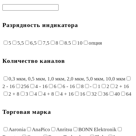
Разрядность индикатора
5
5,5
6,5
7,5
8
8.5
10
опция
Количество каналов
0,3 мкм, 0,5 мкм, 1,0 мкм, 2,0 мкм, 5,0 мкм, 10,0 мкм
2 - 16
256
4 - 16
6
6 - 16
8
-
1
2
2 + 16
2 + 8
3
4
4 + 8
4 + 16
16
32
36
40
64
Торговая марка
Aaronia
AnaPico
Anritsu
BONN Elektronik