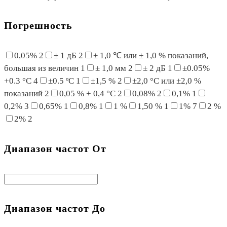
Погрешность
0,05%
2
± 1 дБ
2
± 1,0 ℃ или ± 1,0 % показаний,
большая из величин
1
± 1,0 мм
2
± 2 дБ
1
±0.05%
+0.3 °C
4
±0.5 ºC
1
±1,5 %
2
±2,0 °C или ±2,0 %
показаний
2
0,05 % + 0,4 °C
2
0,08%
2
0,1%
1
0,2%
3
0,65%
1
0,8%
1
1 %
1,50 %
1
1%
7
2 %
2%
2
Диапазон частот От
Диапазон частот До