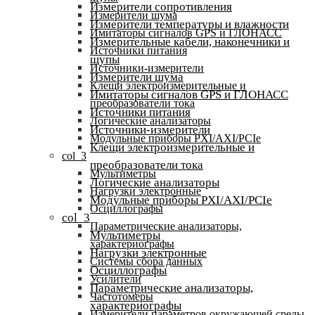
Измерители сопротивления
Измерители шума
Измерители температуры и влажности
Имитаторы сигналов GPS и ГЛОНАСС
Измерительные кабели, наконечники и
Источники питания
щупы
Источники-измерители
Измерители шума
Клещи электроизмерительные и
Имитаторы сигналов GPS и ГЛОНАСС
преобразователи тока
Источники питания
Логические анализаторы
Источники-измерители
Модульные приборы PXI/AXI/PCIe
Клещи электроизмерительные и
col_3
преобразователи тока
Мультиметры
Логические анализаторы
Нагрузки электронные
Модульные приборы PXI/AXI/PCIe
Осциллографы
col_3
Параметрические анализаторы,
Мультиметры
характериографы
Нагрузки электронные
Системы сбора данных
Осциллографы
Усилители
Параметрические анализаторы,
Частотомеры
характериографы
Измерители параметров окружающей среды