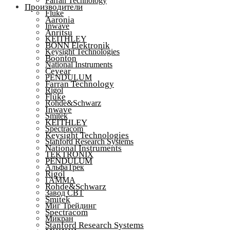
Farran Technology
Производители
Fluke
Aaronia
Inwave
Anritsu
KEITHLEY
BONN Elektronik
Keysight Technologies
Boonton
National Instruments
Ceyear
PENDULUM
Farran Technology
Rigol
Fluke
Rohde&Schwarz
Inwave
Smitek
KEITHLEY
Spectracom
Keysight Technologies
Stanford Research Systems
National Instruments
TEKTRONIX
PENDULUM
АльфаТрек
Rigol
ГАММА
Rohde&Schwarz
Завод СВТ
Smitek
Миг Трейдинг
Spectracom
Микран
Stanford Research Systems