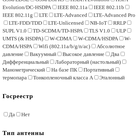
Evolution/DC-HSDPA
IEEE 802.11a
IEEE 802.11b
IEEE 802.11g
LTE
LTE-Advanced
LTE-Advanced Pro
LTE-FDD/TDD
LTE-Unlicensed
NB-IoT
RRLP
SUPL V1.0
TD-SCDMA/TD-HSPA
TLS V1.0
ULP
UMTS (& HSDPA)
W-CDMA
W-CDMA/HSDPA
W-
CDMA/HSPA
Wifi (802.11a/b/g/n/ac)
Абсолютное
давление
Вакуумный
Высокое давление
Два
Дифференциальный
Лабораторный (настольный)
Манометрический
На базе ПК
Портативный
термопара
Тонкопленочный класса A
Эталонный
Госреестр
Да
Нет
Тип антенны