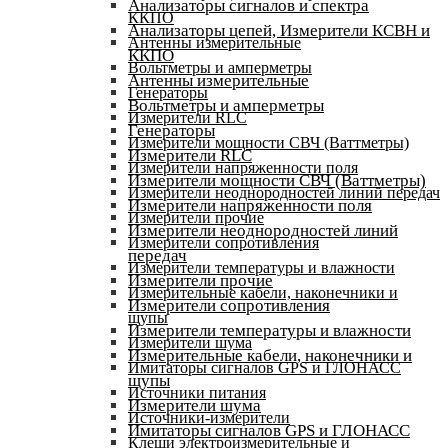
Анализаторы сигналов и спектра
ККПО
Анализаторы цепей, Измерители КСВН и
Антенны измерительные
ККПО
Вольтметры и амперметры
Антенны измерительные
Генераторы
Вольтметры и амперметры
Измерители RLC
Генераторы
Измерители мощности СВЧ (Ваттметры)
Измерители RLC
Измерители напряженности поля
Измерители мощности СВЧ (Ваттметры)
Измерители неоднородностей линий передач
Измерители напряженности поля
Измерители прочие
Измерители неоднородностей линий
Измерители сопротивления
передач
Измерители температуры и влажности
Измерители прочие
Измерительные кабели, наконечники и
Измерители сопротивления
щупы
Измерители температуры и влажности
Измерители шума
Измерительные кабели, наконечники и
Имитаторы сигналов GPS и ГЛОНАСС
щупы
Источники питания
Измерители шума
Источники-измерители
Имитаторы сигналов GPS и ГЛОНАСС
Клещи электроизмерительные и