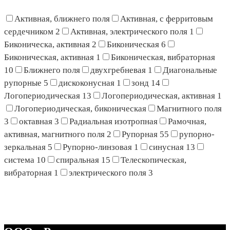
Активная, ближнего поля
Активная, с ферритовым
сердечником
2
Активная, электрического поля
1
Биконическа, активная
2
Биконическая
6
Биконическая, активная
1
Биконическая, вибраторная
10
Ближнего поля
двухгребневая
1
Диагональные
рупорные
5
дискоконусная
1
зонд
14
Логопериодическая
13
Логопериодическая, активная
1
Логопериодическая, биконическая
Магнитного поля
3
октавная
3
Радиальная изотропная
Рамочная,
активная, магнитного поля
2
Рупорная
55
рупорно-
зеркальная
5
Рупорно-линзовая
1
синусная
13
система
10
спиральная
15
Телескопическая,
вибраторная
1
электрического поля
3