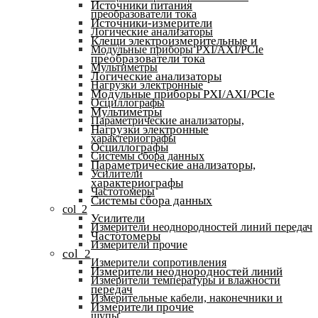
Источники питания
преобразователи тока
Источники-измерители
Логические анализаторы
Клещи электроизмерительные и
Модульные приборы PXI/AXI/PCIe
преобразователи тока
Мультиметры
Логические анализаторы
Нагрузки электронные
Модульные приборы PXI/AXI/PCIe
Осциллографы
Мультиметры
Параметрические анализаторы,
Нагрузки электронные
характериографы
Осциллографы
Системы сбора данных
Параметрические анализаторы,
Усилители
характериографы
Частотомеры
Системы сбора данных
col_2
Усилители
Измерители неоднородностей линий передач
Частотомеры
Измерители прочие
col_2
Измерители сопротивления
Измерители неоднородностей линий
Измерители температуры и влажности
передач
Измерительные кабели, наконечники и
Измерители прочие
щупы