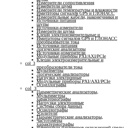
Измерители сопротивления
Измерители шума
Измерители температуры и влажности
Имитаторы сигналов GPS и ГЛОНАСС
Измерительные кабели, наконечники и
Источники питания
щупы
Источники-измерители
Измерители шума
Клещи электроизмерительные и
Имитаторы сигналов GPS и ГЛОНАСС
преобразователи тока
Источники питания
Логические анализаторы
Источники-измерители
Модульные приборы PXI/AXI/PCIe
Клещи электроизмерительные и
col_3
преобразователи тока
Мультиметры
Логические анализаторы
Нагрузки электронные
Модульные приборы PXI/AXI/PCIe
Осциллографы
col_3
Параметрические анализаторы,
Мультиметры
характериографы
Нагрузки электронные
Системы сбора данных
Осциллографы
Усилители
Параметрические анализаторы,
Частотомеры
характериографы
Измерители параметров окружающей среды