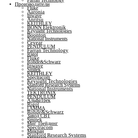
Farran Technology
Производители
Fluke
Aaronia
Inwave
Anritsu
KEITHLEY
BONN Elektronik
Keysight Technologies
Boonton
National Instruments
Ceyear
PENDULUM
Farran Technology
Rigol
Fluke
Rohde&Schwarz
Inwave
Smitek
KEITHLEY
Spectracom
Keysight Technologies
Stanford Research Systems
National Instruments
TEKTRONIX
PENDULUM
АльфаТрек
Rigol
ГАММА
Rohde&Schwarz
Завод СВТ
Smitek
Миг Трейдинг
Spectracom
Микран
Stanford Research Systems