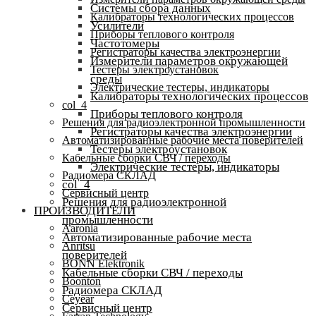
Системы сбора данных
Калибраторы технологических процессов
Усилители
Приборы теплового контроля
Частотомеры
Регистраторы качества электроэнергии
Измерители параметров окружающей
Тестеры электроустановок
среды
Электрические тестеры, индикаторы
Калибраторы технологических процессов
col_4
Приборы теплового контроля
Решения для радиоэлектронной промышленности
Регистраторы качества электроэнергии
Автоматизированные рабочие места поверителей
Тестеры электроустановок
Кабельные сборки СВЧ / переходы
Электрические тестеры, индикаторы
Радиомера СКЛАД
col_4
Сервисный центр
Решения для радиоэлектронной
ПРОИЗВОДИТЕЛИ
промышленности
Aaronia
Автоматизированные рабочие места
Anritsu
поверителей
BONN Elektronik
Кабельные сборки СВЧ / переходы
Boonton
Радиомера СКЛАД
Ceyear
Сервисный центр