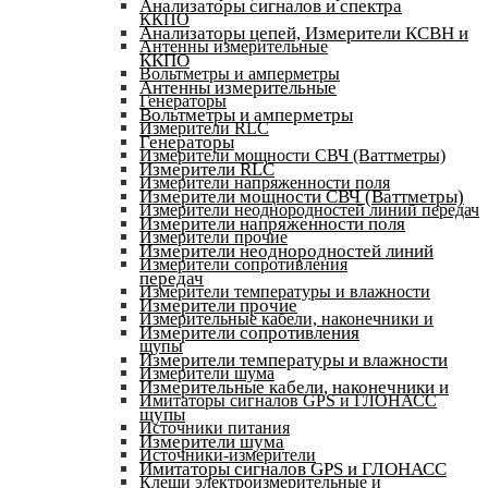
Анализаторы сигналов и спектра
ККПО
Анализаторы цепей, Измерители КСВН и
Антенны измерительные
ККПО
Вольтметры и амперметры
Антенны измерительные
Генераторы
Вольтметры и амперметры
Измерители RLC
Генераторы
Измерители мощности СВЧ (Ваттметры)
Измерители RLC
Измерители напряженности поля
Измерители мощности СВЧ (Ваттметры)
Измерители неоднородностей линий передач
Измерители напряженности поля
Измерители прочие
Измерители неоднородностей линий
Измерители сопротивления
передач
Измерители температуры и влажности
Измерители прочие
Измерительные кабели, наконечники и
Измерители сопротивления
щупы
Измерители температуры и влажности
Измерители шума
Измерительные кабели, наконечники и
Имитаторы сигналов GPS и ГЛОНАСС
щупы
Источники питания
Измерители шума
Источники-измерители
Имитаторы сигналов GPS и ГЛОНАСС
Клещи электроизмерительные и