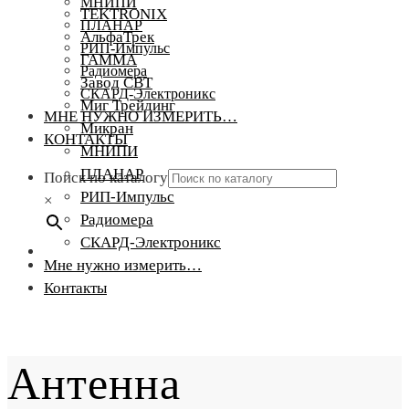
МНИПИ
TEKTRONIX
ПЛАНАР
АльфаТрек
РИП-Импульс
ГАММА
Радиомера
Завод СВТ
СКАРД-Электроникс
Миг Трейдинг
МНЕ НУЖНО ИЗМЕРИТЬ…
Микран
КОНТАКТЫ
МНИПИ
ПЛАНАР
Поиск по каталогу
РИП-Импульс
×
Радиомера
СКАРД-Электроникс
Мне нужно измерить…
Контакты
Антенна