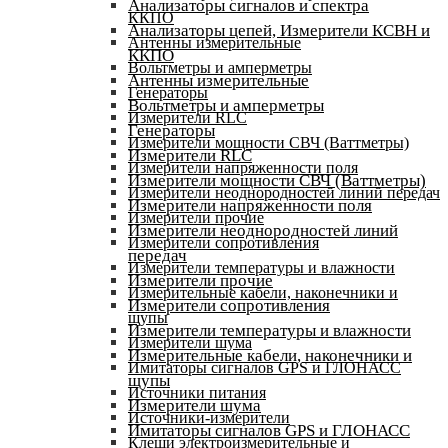
Анализаторы сигналов и спектра
ККПО
Анализаторы цепей, Измерители КСВН и
Антенны измерительные
ККПО
Вольтметры и амперметры
Антенны измерительные
Генераторы
Вольтметры и амперметры
Измерители RLC
Генераторы
Измерители мощности СВЧ (Ваттметры)
Измерители RLC
Измерители напряженности поля
Измерители мощности СВЧ (Ваттметры)
Измерители неоднородностей линий передач
Измерители напряженности поля
Измерители прочие
Измерители неоднородностей линий
Измерители сопротивления
передач
Измерители температуры и влажности
Измерители прочие
Измерительные кабели, наконечники и
Измерители сопротивления
щупы
Измерители температуры и влажности
Измерители шума
Измерительные кабели, наконечники и
Имитаторы сигналов GPS и ГЛОНАСС
щупы
Источники питания
Измерители шума
Источники-измерители
Имитаторы сигналов GPS и ГЛОНАСС
Клещи электроизмерительные и