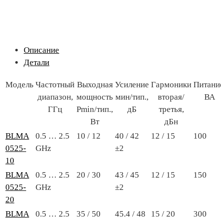
Описание
Детали
Модель
Частотный
Выходная
Усиление
Гармоники
Питани
диапазон,
мощность
мин/тип.,
вторая/
ВА
ГГц
Pmin/тип.,
дБ
третья,
Вт
дБн
BLMA
0.5 … 2.5
10 / 12
40 / 42
12 / 15
100
0525-
GHz
±2
10
BLMA
0.5 … 2.5
20 / 30
43 / 45
12 / 15
150
0525-
GHz
±2
20
BLMA
0.5 … 2.5
35 / 50
45.4 / 48
15 / 20
300