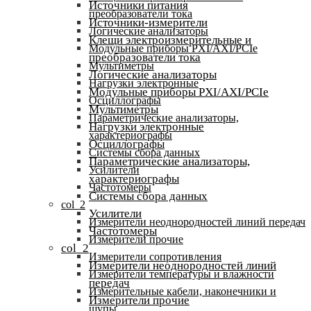
Источники питания
преобразователи тока
Источники-измерители
Логические анализаторы
Клещи электроизмерительные и
Модульные приборы PXI/AXI/PCIe
преобразователи тока
Мультиметры
Логические анализаторы
Нагрузки электронные
Модульные приборы PXI/AXI/PCIe
Осциллографы
Мультиметры
Параметрические анализаторы,
Нагрузки электронные
характериографы
Осциллографы
Системы сбора данных
Параметрические анализаторы,
Усилители
характериографы
Частотомеры
Системы сбора данных
col_2
Усилители
Измерители неоднородностей линий передач
Частотомеры
Измерители прочие
col_2
Измерители сопротивления
Измерители неоднородностей линий
Измерители температуры и влажности
передач
Измерительные кабели, наконечники и
Измерители прочие
щупы