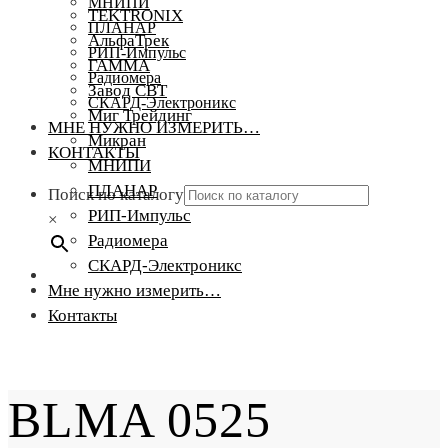
МНИПИ
TEKTRONIX
ПЛАНАР
АльфаТрек
РИП-Импульс
ГАММА
Радиомера
Завод СВТ
СКАРД-Электроникс
Миг Трейдинг
МНЕ НУЖНО ИЗМЕРИТЬ…
Микран
КОНТАКТЫ
МНИПИ
ПЛАНАР
Поиск по каталогу
РИП-Импульс
×
Радиомера
СКАРД-Электроникс
Мне нужно измерить…
Контакты
BLMA 0525