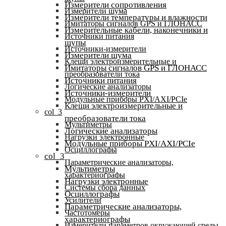
Измерители сопротивления
Измерители шума
Измерители температуры и влажности
Имитаторы сигналов GPS и ГЛОНАСС
Измерительные кабели, наконечники и
Источники питания
щупы
Источники-измерители
Измерители шума
Клещи электроизмерительные и
Имитаторы сигналов GPS и ГЛОНАСС
преобразователи тока
Источники питания
Логические анализаторы
Источники-измерители
Модульные приборы PXI/AXI/PCIe
Клещи электроизмерительные и
col_3
преобразователи тока
Мультиметры
Логические анализаторы
Нагрузки электронные
Модульные приборы PXI/AXI/PCIe
Осциллографы
col_3
Параметрические анализаторы,
Мультиметры
характериографы
Нагрузки электронные
Системы сбора данных
Осциллографы
Усилители
Параметрические анализаторы,
Частотомеры
характериографы
Измерители параметров окружающей среды