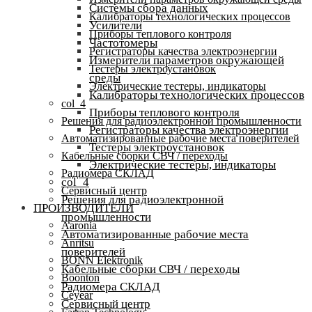
Системы сбора данных
Калибраторы технологических процессов
Усилители
Приборы теплового контроля
Частотомеры
Регистраторы качества электроэнергии
Измерители параметров окружающей
Тестеры электроустановок
среды
Электрические тестеры, индикаторы
Калибраторы технологических процессов
col_4
Приборы теплового контроля
Решения для радиоэлектронной промышленности
Регистраторы качества электроэнергии
Автоматизированные рабочие места поверителей
Тестеры электроустановок
Кабельные сборки СВЧ / переходы
Электрические тестеры, индикаторы
Радиомера СКЛАД
col_4
Сервисный центр
Решения для радиоэлектронной
ПРОИЗВОДИТЕЛИ
промышленности
Aaronia
Автоматизированные рабочие места
Anritsu
поверителей
BONN Elektronik
Кабельные сборки СВЧ / переходы
Boonton
Радиомера СКЛАД
Ceyear
Сервисный центр