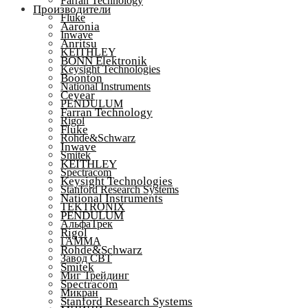
Farran Technology
Производители
Fluke
Aaronia
Inwave
Anritsu
KEITHLEY
BONN Elektronik
Keysight Technologies
Boonton
National Instruments
Ceyear
PENDULUM
Farran Technology
Rigol
Fluke
Rohde&Schwarz
Inwave
Smitek
KEITHLEY
Spectracom
Keysight Technologies
Stanford Research Systems
National Instruments
TEKTRONIX
PENDULUM
АльфаТрек
Rigol
ГАММА
Rohde&Schwarz
Завод СВТ
Smitek
Миг Трейдинг
Spectracom
Микран
Stanford Research Systems