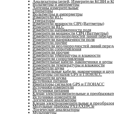
Анализаторы цепей, Измерители КСВН и 
Вольтметры и амперметры
Антенны измерительные
Генераторы
Вольтметры и амперметры
Измерители RLC
Генераторы
Измерители мощности СВЧ (Ваттметры)
Измерители RLC
Измерители напряженности поля
Измерители мощности СВЧ (Ваттметры)
Измерители неоднородностей линий передач
Измерители напряженности поля
Измерители прочие
Измерители неоднородностей линий перед
Измерители сопротивления
Измерители прочие
Измерители температуры и влажности
Измерители сопротивления
Измерительные кабели, наконечники и щупы
Измерители температуры и влажности
Измерители шума
Измерительные кабели, наконечники и щу
Имитаторы сигналов GPS и ГЛОНАСС
Измерители шума
Источники питания
Имитаторы сигналов GPS и ГЛОНАСС
Источники-измерители
Источники питания
Клещи электроизмерительные и преобразоват
Источники-измерители
Логические анализаторы
Клещи электроизмерительные и преобразов
Модульные приборы PXI/AXI/PCIe
Логические анализаторы
Мультиметры