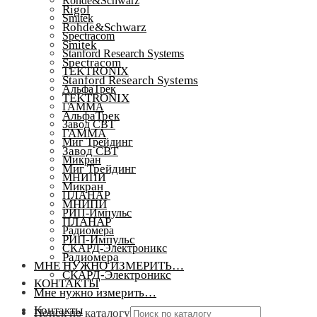
Rohde&Schwarz
Rigol
Smitek
Rohde&Schwarz
Spectracom
Smitek
Stanford Research Systems
Spectracom
TEKTRONIX
Stanford Research Systems
АльфаТрек
TEKTRONIX
ГАММА
АльфаТрек
Завод СВТ
ГАММА
Миг Трейдинг
Завод СВТ
Микран
Миг Трейдинг
МНИПИ
Микран
ПЛАНАР
МНИПИ
РИП-Импульс
ПЛАНАР
Радиомера
РИП-Импульс
СКАРД-Электроникс
Радиомера
МНЕ НУЖНО ИЗМЕРИТЬ…
СКАРД-Электроникс
КОНТАКТЫ
Мне нужно измерить…
Контакты
Поиск по каталогу