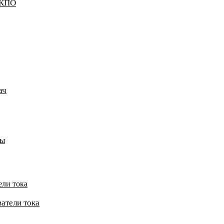
ККПО
ач
пы
ели тока
атели тока