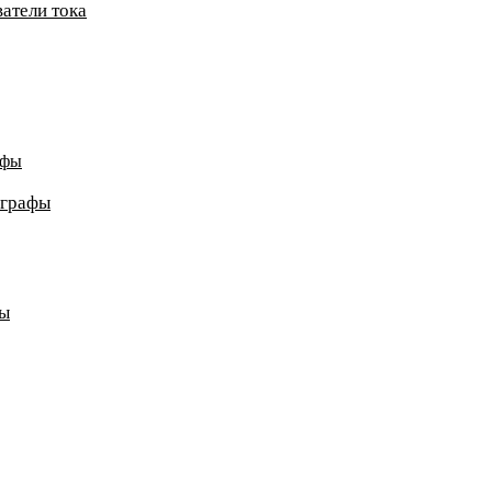
атели тока
афы
ографы
ды