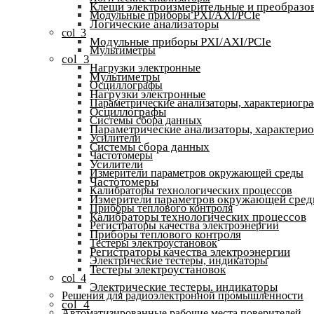
Клещи электроизмерительные и преобразов
Модульные приборы PXI/AXI/PCIe
Логические анализаторы
col_3
Модульные приборы PXI/AXI/PCIe
Мультиметры
col_3
Нагрузки электронные
Мультиметры
Осциллографы
Нагрузки электронные
Параметрические анализаторы, характериогр
Осциллографы
Системы сбора данных
Параметрические анализаторы, характери
Усилители
Системы сбора данных
Частотомеры
Усилители
Измерители параметров окружающей среды
Частотомеры
Калибраторы технологических процессов
Измерители параметров окружающей сре
Приборы теплового контроля
Калибраторы технологических процессов
Регистраторы качества электроэнергии
Приборы теплового контроля
Тестеры электроустановок
Регистраторы качества электроэнергии
Электрические тестеры, индикаторы
Тестеры электроустановок
col_4
Электрические тестеры, индикаторы
Решения для радиоэлектронной промышленности
col_4
Автоматизированные рабочие места поверителей