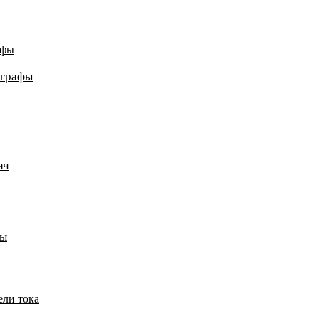
афы
ографы
ач
пы
ели тока