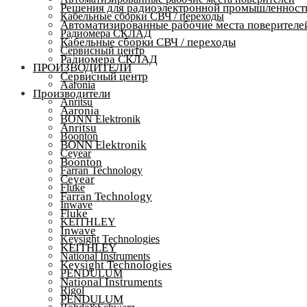
Решения для радиоэлектронной промышленност
Кабельные сборки СВЧ / переходы
Автоматизированные рабочие места поверителе
Радиомера СКЛАД
Кабельные сборки СВЧ / переходы
Сервисный центр
Радиомера СКЛАД
ПРОИЗВОДИТЕЛИ
Сервисный центр
Aaronia
Производители
Anritsu
Aaronia
BONN Elektronik
Anritsu
Boonton
BONN Elektronik
Ceyear
Boonton
Farran Technology
Ceyear
Fluke
Farran Technology
Inwave
Fluke
KEITHLEY
Inwave
Keysight Technologies
KEITHLEY
National Instruments
Keysight Technologies
PENDULUM
National Instruments
Rigol
PENDULUM