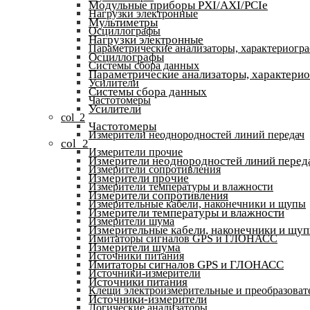
Модульные приборы PXI/AXI/PCIe
Нагрузки электронные
Мультиметры
Осциллографы
Нагрузки электронные
Параметрические анализаторы, характериогр
Осциллографы
Системы сбора данных
Параметрические анализаторы, характери
Усилители
Системы сбора данных
Частотомеры
Усилители
col_2
Частотомеры
Измерители неоднородностей линий передач
col_2
Измерители прочие
Измерители неоднородностей линий перед
Измерители сопротивления
Измерители прочие
Измерители температуры и влажности
Измерители сопротивления
Измерительные кабели, наконечники и щупы
Измерители температуры и влажности
Измерители шума
Измерительные кабели, наконечники и щу
Имитаторы сигналов GPS и ГЛОНАСС
Измерители шума
Источники питания
Имитаторы сигналов GPS и ГЛОНАСС
Источники-измерители
Источники питания
Клещи электроизмерительные и преобразоват
Источники-измерители
Логические анализаторы