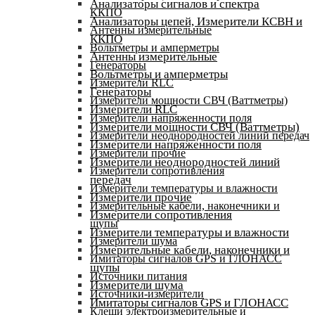
Анализаторы сигналов и спектра
ККПО
Анализаторы цепей, Измерители КСВН и
Антенны измерительные
ККПО
Вольтметры и амперметры
Антенны измерительные
Генераторы
Вольтметры и амперметры
Измерители RLC
Генераторы
Измерители мощности СВЧ (Ваттметры)
Измерители RLC
Измерители напряженности поля
Измерители мощности СВЧ (Ваттметры)
Измерители неоднородностей линий передач
Измерители напряженности поля
Измерители прочие
Измерители неоднородностей линий
Измерители сопротивления
передач
Измерители температуры и влажности
Измерители прочие
Измерительные кабели, наконечники и
Измерители сопротивления
щупы
Измерители температуры и влажности
Измерители шума
Измерительные кабели, наконечники и
Имитаторы сигналов GPS и ГЛОНАСС
щупы
Источники питания
Измерители шума
Источники-измерители
Имитаторы сигналов GPS и ГЛОНАСС
Клещи электроизмерительные и