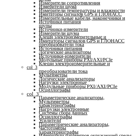
Измерители сопротивления
Измерители шума
Измерители температуры и влажности
Имитаторы сигналов GPS и ГЛОНАСС
Измерительные кабели, наконечники и
Источники питания
щупы
Источники-измерители
Измерители шума
Клещи электроизмерительные и
Имитаторы сигналов GPS и ГЛОНАСС
преобразователи тока
Источники питания
Логические анализаторы
Источники-измерители
Модульные приборы PXI/AXI/PCIe
Клещи электроизмерительные и
col_3
преобразователи тока
Мультиметры
Логические анализаторы
Нагрузки электронные
Модульные приборы PXI/AXI/PCIe
Осциллографы
col_3
Параметрические анализаторы,
Мультиметры
характериографы
Нагрузки электронные
Системы сбора данных
Осциллографы
Усилители
Параметрические анализаторы,
Частотомеры
характериографы
Измерители параметров окружающей среды