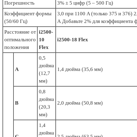
Погрешность
3% ± 5 цифр (5 – 500 Гц)
Коэффициент формы
3,0 при 1100 A (только 375 и 376) 
(50/60 Гц)
А Добавьте 2% для коэффициента 
Расстояние от
i2500-
оптимального
10
i2500-18 Flex
положения
Flex
0,5
дюйма
A
1,4 дюйма (35,6 мм)
(12,7
мм)
0,8
дюйма
B
2,0 дюйма (50,8 мм)
(20,3
мм)
1,4
дюйма
C
2,5 дюйма (63,5 мм)