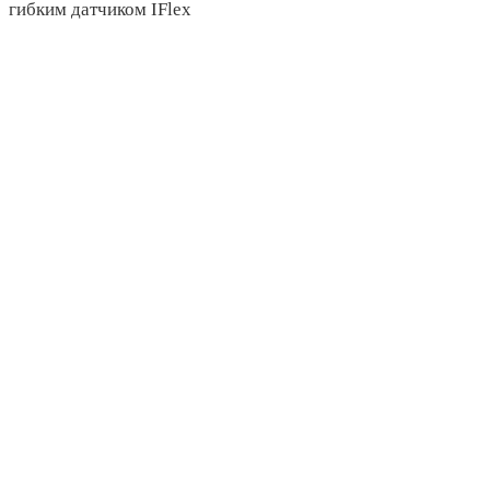
гибким датчиком IFlex