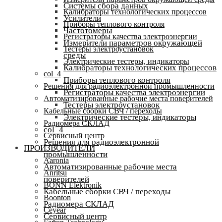
Системы сбора данных
Калибраторы технологических процессов
Усилители
Приборы теплового контроля
Частотомеры
Регистраторы качества электроэнергии
Измерители параметров окружающей
Тестеры электроустановок
среды
Электрические тестеры, индикаторы
Калибраторы технологических процессов
col_4
Приборы теплового контроля
Решения для радиоэлектронной промышленности
Регистраторы качества электроэнергии
Автоматизированные рабочие места поверителей
Тестеры электроустановок
Кабельные сборки СВЧ / переходы
Электрические тестеры, индикаторы
Радиомера СКЛАД
col_4
Сервисный центр
Решения для радиоэлектронной
ПРОИЗВОДИТЕЛИ
промышленности
Aaronia
Автоматизированные рабочие места
Anritsu
поверителей
BONN Elektronik
Кабельные сборки СВЧ / переходы
Boonton
Радиомера СКЛАД
Ceyear
Сервисный центр