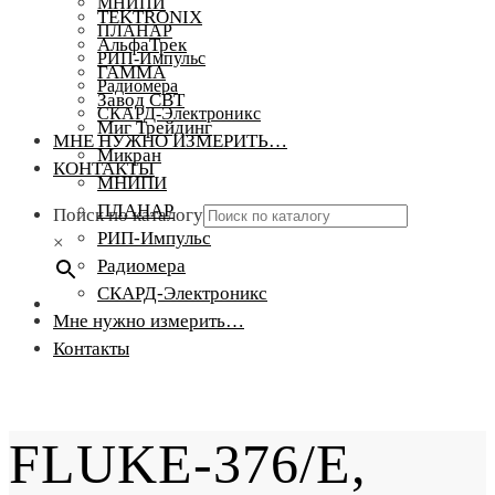
МНИПИ
TEKTRONIX
ПЛАНАР
АльфаТрек
РИП-Импульс
ГАММА
Радиомера
Завод СВТ
СКАРД-Электроникс
Миг Трейдинг
МНЕ НУЖНО ИЗМЕРИТЬ…
Микран
КОНТАКТЫ
МНИПИ
ПЛАНАР
Поиск по каталогу
РИП-Импульс
×
Радиомера
СКАРД-Электроникс
Мне нужно измерить…
Контакты
FLUKE-376/E,