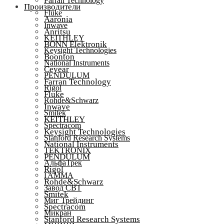
Farran Technology
Производители
Fluke
Aaronia
Inwave
Anritsu
KEITHLEY
BONN Elektronik
Keysight Technologies
Boonton
National Instruments
Ceyear
PENDULUM
Farran Technology
Rigol
Fluke
Rohde&Schwarz
Inwave
Smitek
KEITHLEY
Spectracom
Keysight Technologies
Stanford Research Systems
National Instruments
TEKTRONIX
PENDULUM
АльфаТрек
Rigol
ГАММА
Rohde&Schwarz
Завод СВТ
Smitek
Миг Трейдинг
Spectracom
Микран
Stanford Research Systems