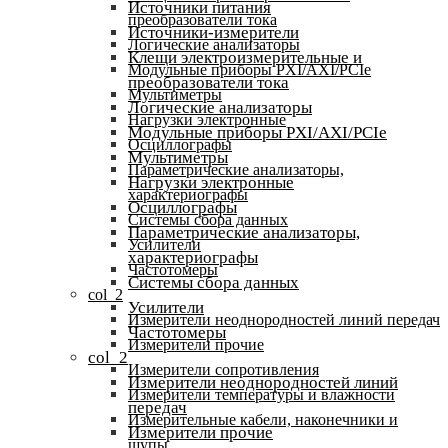
Источники питания
преобразователи тока
Источники-измерители
Логические анализаторы
Клещи электроизмерительные и
Модульные приборы PXI/AXI/PCIe
преобразователи тока
Мультиметры
Логические анализаторы
Нагрузки электронные
Модульные приборы PXI/AXI/PCIe
Осциллографы
Мультиметры
Параметрические анализаторы,
Нагрузки электронные
характериографы
Осциллографы
Системы сбора данных
Параметрические анализаторы,
Усилители
характериографы
Частотомеры
Системы сбора данных
col_2
Усилители
Измерители неоднородностей линий передач
Частотомеры
Измерители прочие
col_2
Измерители сопротивления
Измерители неоднородностей линий
Измерители температуры и влажности
передач
Измерительные кабели, наконечники и
Измерители прочие
щупы