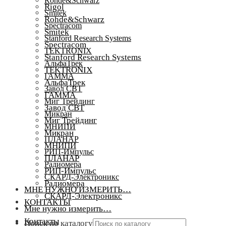
Rohde&Schwarz
Rigol
Smitek
Rohde&Schwarz
Spectracom
Smitek
Stanford Research Systems
Spectracom
TEKTRONIX
Stanford Research Systems
АльфаТрек
TEKTRONIX
ГАММА
АльфаТрек
Завод СВТ
ГАММА
Миг Трейдинг
Завод СВТ
Микран
Миг Трейдинг
МНИПИ
Микран
ПЛАНАР
МНИПИ
РИП-Импульс
ПЛАНАР
Радиомера
РИП-Импульс
СКАРД-Электроникс
Радиомера
МНЕ НУЖНО ИЗМЕРИТЬ…
СКАРД-Электроникс
КОНТАКТЫ
Мне нужно измерить…
Контакты
Поиск по каталогу