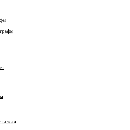
афы
ографы
ач
пы
ели тока