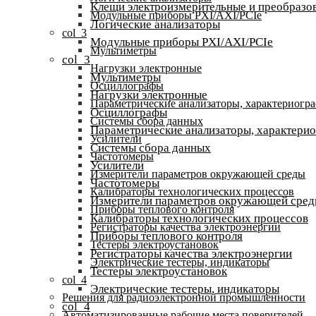
Клещи электроизмерительные и преобразов
Модульные приборы PXI/AXI/PCIe
Логические анализаторы
col_3
Модульные приборы PXI/AXI/PCIe
Мультиметры
col_3
Нагрузки электронные
Мультиметры
Осциллографы
Нагрузки электронные
Параметрические анализаторы, характериогр
Осциллографы
Системы сбора данных
Параметрические анализаторы, характери
Усилители
Системы сбора данных
Частотомеры
Усилители
Измерители параметров окружающей среды
Частотомеры
Калибраторы технологических процессов
Измерители параметров окружающей сре
Приборы теплового контроля
Калибраторы технологических процессов
Регистраторы качества электроэнергии
Приборы теплового контроля
Тестеры электроустановок
Регистраторы качества электроэнергии
Электрические тестеры, индикаторы
Тестеры электроустановок
col_4
Электрические тестеры, индикаторы
Решения для радиоэлектронной промышленности
col_4
Автоматизированные рабочие места поверителей