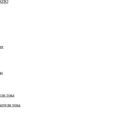
ККПО
ач
пы
ели тока
атели тока