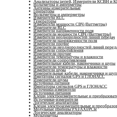
Анализаторы цепей, Измерители КСВН и 
Вольтметры и амперметры
Антенны измерительные
Генераторы
Вольтметры и амперметры
Измерители RLC
Генераторы
Измерители мощности СВЧ (Ваттметры)
Измерители RLC
Измерители напряженности поля
Измерители мощности СВЧ (Ваттметры)
Измерители неоднородностей линий передач
Измерители напряженности поля
Измерители прочие
Измерители неоднородностей линий перед
Измерители сопротивления
Измерители прочие
Измерители температуры и влажности
Измерители сопротивления
Измерительные кабели, наконечники и щупы
Измерители температуры и влажности
Измерители шума
Измерительные кабели, наконечники и щу
Имитаторы сигналов GPS и ГЛОНАСС
Измерители шума
Источники питания
Имитаторы сигналов GPS и ГЛОНАСС
Источники-измерители
Источники питания
Клещи электроизмерительные и преобразоват
Источники-измерители
Логические анализаторы
Клещи электроизмерительные и преобразов
Модульные приборы PXI/AXI/PCIe
Логические анализаторы
Мультиметры