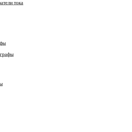
атели тока
афы
ографы
ды