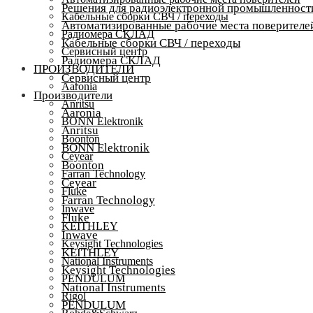
Решения для радиоэлектронной промышленност
Кабельные сборки СВЧ / переходы
Автоматизированные рабочие места поверителе
Радиомера СКЛАД
Кабельные сборки СВЧ / переходы
Сервисный центр
Радиомера СКЛАД
ПРОИЗВОДИТЕЛИ
Сервисный центр
Aaronia
Производители
Anritsu
Aaronia
BONN Elektronik
Anritsu
Boonton
BONN Elektronik
Ceyear
Boonton
Farran Technology
Ceyear
Fluke
Farran Technology
Inwave
Fluke
KEITHLEY
Inwave
Keysight Technologies
KEITHLEY
National Instruments
Keysight Technologies
PENDULUM
National Instruments
Rigol
PENDULUM