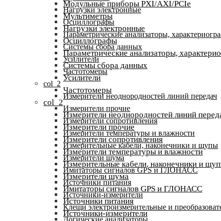
Модульные приборы PXI/AXI/PCIe
Нагрузки электронные
Мультиметры
Осциллографы
Нагрузки электронные
Параметрические анализаторы, характериогр
Осциллографы
Системы сбора данных
Параметрические анализаторы, характери
Усилители
Системы сбора данных
Частотомеры
Усилители
col_2
Частотомеры
Измерители неоднородностей линий передач
col_2
Измерители прочие
Измерители неоднородностей линий перед
Измерители сопротивления
Измерители прочие
Измерители температуры и влажности
Измерители сопротивления
Измерительные кабели, наконечники и щупы
Измерители температуры и влажности
Измерители шума
Измерительные кабели, наконечники и щу
Имитаторы сигналов GPS и ГЛОНАСС
Измерители шума
Источники питания
Имитаторы сигналов GPS и ГЛОНАСС
Источники-измерители
Источники питания
Клещи электроизмерительные и преобразоват
Источники-измерители
Логические анализаторы