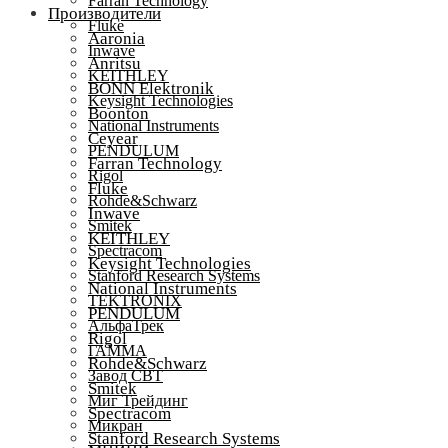
Farran Technology
Производители
Fluke
Aaronia
Inwave
Anritsu
KEITHLEY
BONN Elektronik
Keysight Technologies
Boonton
National Instruments
Ceyear
PENDULUM
Farran Technology
Rigol
Fluke
Rohde&Schwarz
Inwave
Smitek
KEITHLEY
Spectracom
Keysight Technologies
Stanford Research Systems
National Instruments
TEKTRONIX
PENDULUM
АльфаТрек
Rigol
ГАММА
Rohde&Schwarz
Завод СВТ
Smitek
Миг Трейдинг
Spectracom
Микран
Stanford Research Systems