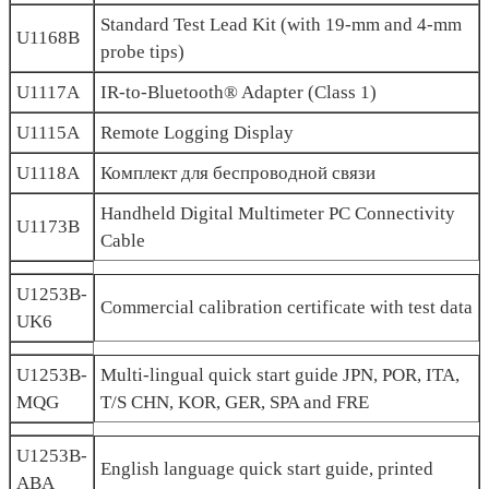
Standard Test Lead Kit (with 19-mm and 4-mm
U1168B
probe tips)
U1117A
IR-to-Bluetooth® Adapter (Class 1)
U1115A
Remote Logging Display
U1118A
Комплект для беспроводной связи
Handheld Digital Multimeter PC Connectivity
U1173B
Cable
U1253B-
Commercial calibration certificate with test data
UK6
U1253B-
Multi-lingual quick start guide JPN, POR, ITA,
MQG
T/S CHN, KOR, GER, SPA and FRE
U1253B-
English language quick start guide, printed
ABA