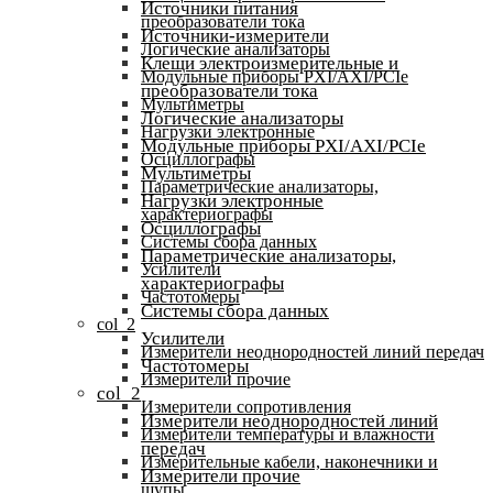
Источники питания
преобразователи тока
Источники-измерители
Логические анализаторы
Клещи электроизмерительные и
Модульные приборы PXI/AXI/PCIe
преобразователи тока
Мультиметры
Логические анализаторы
Нагрузки электронные
Модульные приборы PXI/AXI/PCIe
Осциллографы
Мультиметры
Параметрические анализаторы,
Нагрузки электронные
характериографы
Осциллографы
Системы сбора данных
Параметрические анализаторы,
Усилители
характериографы
Частотомеры
Системы сбора данных
col_2
Усилители
Измерители неоднородностей линий передач
Частотомеры
Измерители прочие
col_2
Измерители сопротивления
Измерители неоднородностей линий
Измерители температуры и влажности
передач
Измерительные кабели, наконечники и
Измерители прочие
щупы