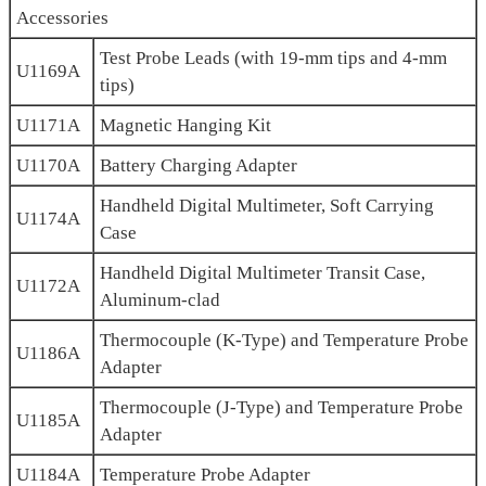
Accessories
Test Probe Leads (with 19-mm tips and 4-mm
U1169A
tips)
U1171A
Magnetic Hanging Kit
U1170A
Battery Charging Adapter
Handheld Digital Multimeter, Soft Carrying
U1174A
Case
Handheld Digital Multimeter Transit Case,
U1172A
Aluminum-clad
Thermocouple (K-Type) and Temperature Probe
U1186A
Adapter
Thermocouple (J-Type) and Temperature Probe
U1185A
Adapter
U1184A
Temperature Probe Adapter