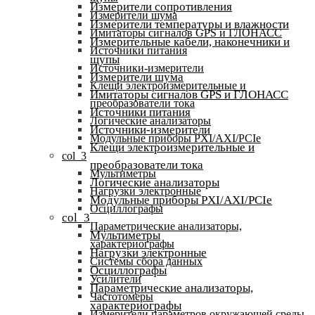
Измерители сопротивления
Измерители шума
Измерители температуры и влажности
Имитаторы сигналов GPS и ГЛОНАСС
Измерительные кабели, наконечники и
Источники питания
щупы
Источники-измерители
Измерители шума
Клещи электроизмерительные и
Имитаторы сигналов GPS и ГЛОНАСС
преобразователи тока
Источники питания
Логические анализаторы
Источники-измерители
Модульные приборы PXI/AXI/PCIe
Клещи электроизмерительные и
col_3
преобразователи тока
Мультиметры
Логические анализаторы
Нагрузки электронные
Модульные приборы PXI/AXI/PCIe
Осциллографы
col_3
Параметрические анализаторы,
Мультиметры
характериографы
Нагрузки электронные
Системы сбора данных
Осциллографы
Усилители
Параметрические анализаторы,
Частотомеры
характериографы
Измерители параметров окружающей среды