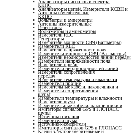
Анализаторы сигналов и спектра
ККПО
Анализаторы цепей, Измерители КСВН и
Антенны измерительные
ККПО
Вольтметры и амперметры
Антенны измерительные
Генераторы
Вольтметры и амперметры
Измерители RLC
Генераторы
Измерители мощности СВЧ (Ваттметры)
Измерители RLC
Измерители напряженности поля
Измерители мощности СВЧ (Ваттметры)
Измерители неоднородностей линий передач
Измерители напряженности поля
Измерители прочие
Измерители неоднородностей линий
Измерители сопротивления
передач
Измерители температуры и влажности
Измерители прочие
Измерительные кабели, наконечники и
Измерители сопротивления
щупы
Измерители температуры и влажности
Измерители шума
Измерительные кабели, наконечники и
Имитаторы сигналов GPS и ГЛОНАСС
щупы
Источники питания
Измерители шума
Источники-измерители
Имитаторы сигналов GPS и ГЛОНАСС
Клещи электроизмерительные и