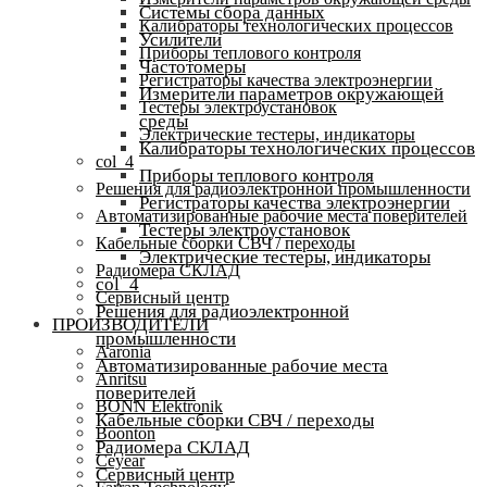
Системы сбора данных
Калибраторы технологических процессов
Усилители
Приборы теплового контроля
Частотомеры
Регистраторы качества электроэнергии
Измерители параметров окружающей
Тестеры электроустановок
среды
Электрические тестеры, индикаторы
Калибраторы технологических процессов
col_4
Приборы теплового контроля
Решения для радиоэлектронной промышленности
Регистраторы качества электроэнергии
Автоматизированные рабочие места поверителей
Тестеры электроустановок
Кабельные сборки СВЧ / переходы
Электрические тестеры, индикаторы
Радиомера СКЛАД
col_4
Сервисный центр
Решения для радиоэлектронной
ПРОИЗВОДИТЕЛИ
промышленности
Aaronia
Автоматизированные рабочие места
Anritsu
поверителей
BONN Elektronik
Кабельные сборки СВЧ / переходы
Boonton
Радиомера СКЛАД
Ceyear
Сервисный центр