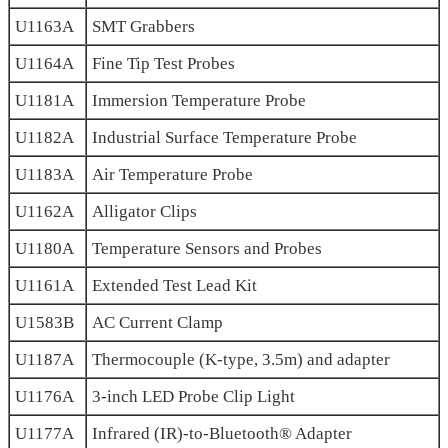
U1163A
SMT Grabbers
U1164A
Fine Tip Test Probes
U1181A
Immersion Temperature Probe
U1182A
Industrial Surface Temperature Probe
U1183A
Air Temperature Probe
U1162A
Alligator Clips
U1180A
Temperature Sensors and Probes
U1161A
Extended Test Lead Kit
U1583B
AC Current Clamp
U1187A
Thermocouple (K-type, 3.5m) and adapter
U1176A
3-inch LED Probe Clip Light
U1177A
Infrared (IR)-to-Bluetooth® Adapter