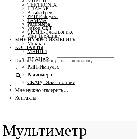
МНИПИ
TEKTRONIX
ПЛАНАР
АльфаТрек
РИП-Импульс
ГАММА
Радиомера
Завод СВТ
СКАРД-Электроникс
Миг Трейдинг
МНЕ НУЖНО ИЗМЕРИТЬ…
Микран
КОНТАКТЫ
МНИПИ
ПЛАНАР
Поиск по каталогу
РИП-Импульс
×
Радиомера
СКАРД-Электроникс
Мне нужно измерить…
Контакты
Мультиметр