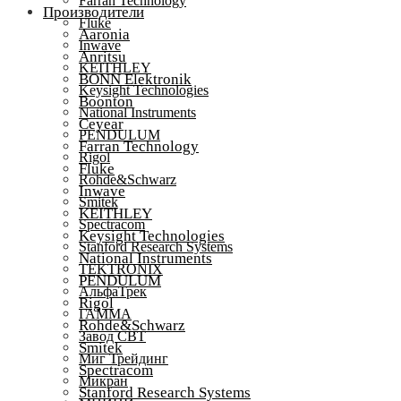
Farran Technology
Производители
Fluke
Aaronia
Inwave
Anritsu
KEITHLEY
BONN Elektronik
Keysight Technologies
Boonton
National Instruments
Ceyear
PENDULUM
Farran Technology
Rigol
Fluke
Rohde&Schwarz
Inwave
Smitek
KEITHLEY
Spectracom
Keysight Technologies
Stanford Research Systems
National Instruments
TEKTRONIX
PENDULUM
АльфаТрек
Rigol
ГАММА
Rohde&Schwarz
Завод СВТ
Smitek
Миг Трейдинг
Spectracom
Микран
Stanford Research Systems