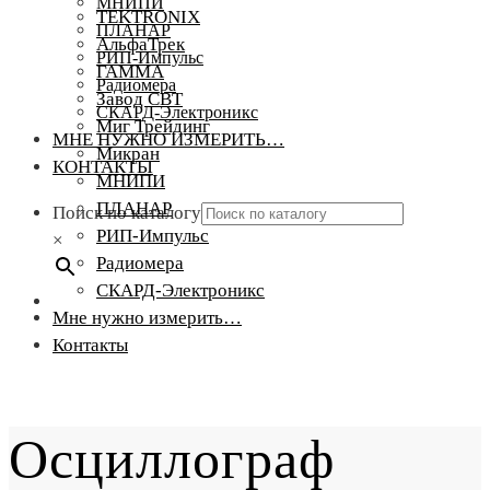
МНИПИ
TEKTRONIX
ПЛАНАР
АльфаТрек
РИП-Импульс
ГАММА
Радиомера
Завод СВТ
СКАРД-Электроникс
Миг Трейдинг
МНЕ НУЖНО ИЗМЕРИТЬ…
Микран
КОНТАКТЫ
МНИПИ
ПЛАНАР
Поиск по каталогу
РИП-Импульс
×
Радиомера
СКАРД-Электроникс
Мне нужно измерить…
Контакты
Осциллограф