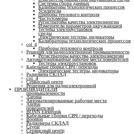
Системы сбора данных
Калибраторы технологических процессов
Усилители
Приборы теплового контроля
Частотомеры
Регистраторы качества электроэнергии
Измерители параметров окружающей
Тестеры электроустановок
среды
Электрические тестеры, индикаторы
Калибраторы технологических процессов
col_4
Приборы теплового контроля
Решения для радиоэлектронной промышленности
Регистраторы качества электроэнергии
Автоматизированные рабочие места поверителей
Тестеры электроустановок
Кабельные сборки СВЧ / переходы
Электрические тестеры, индикаторы
Радиомера СКЛАД
col_4
Сервисный центр
Решения для радиоэлектронной
ПРОИЗВОДИТЕЛИ
промышленности
Aaronia
Автоматизированные рабочие места
Anritsu
поверителей
BONN Elektronik
Кабельные сборки СВЧ / переходы
Boonton
Радиомера СКЛАД
Ceyear
Сервисный центр