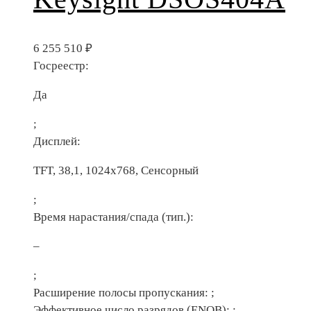
6 255 510
₽
Госреестр:
Да
;
Дисплей:
TFT, 38,1, 1024х768, Сенсорный
;
Время нарастания/спада (тип.):
–
;
Расширение полосы пропускания:
;
Эффективное число разрядов (ENOB):
;