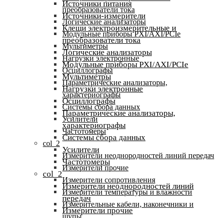
Источники питания
преобразователи тока
Источники-измерители
Логические анализаторы
Клещи электроизмерительные и
Модульные приборы PXI/AXI/PCIe
преобразователи тока
Мультиметры
Логические анализаторы
Нагрузки электронные
Модульные приборы PXI/AXI/PCIe
Осциллографы
Мультиметры
Параметрические анализаторы,
Нагрузки электронные
характериографы
Осциллографы
Системы сбора данных
Параметрические анализаторы,
Усилители
характериографы
Частотомеры
Системы сбора данных
col_2
Усилители
Измерители неоднородностей линий передач
Частотомеры
Измерители прочие
col_2
Измерители сопротивления
Измерители неоднородностей линий
Измерители температуры и влажности
передач
Измерительные кабели, наконечники и
Измерители прочие
щупы