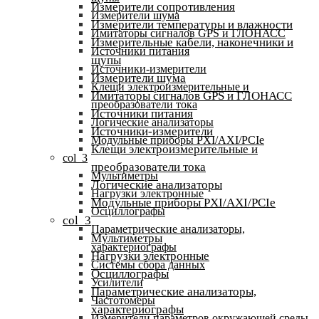
Измерители сопротивления
Измерители шума
Измерители температуры и влажности
Имитаторы сигналов GPS и ГЛОНАСС
Измерительные кабели, наконечники и
Источники питания
щупы
Источники-измерители
Измерители шума
Клещи электроизмерительные и
Имитаторы сигналов GPS и ГЛОНАСС
преобразователи тока
Источники питания
Логические анализаторы
Источники-измерители
Модульные приборы PXI/AXI/PCIe
Клещи электроизмерительные и
col_3
преобразователи тока
Мультиметры
Логические анализаторы
Нагрузки электронные
Модульные приборы PXI/AXI/PCIe
Осциллографы
col_3
Параметрические анализаторы,
Мультиметры
характериографы
Нагрузки электронные
Системы сбора данных
Осциллографы
Усилители
Параметрические анализаторы,
Частотомеры
характериографы
Измерители параметров окружающей среды