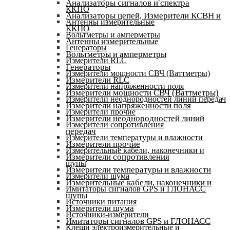
Анализаторы сигналов и спектра
ККПО
Анализаторы цепей, Измерители КСВН и
Антенны измерительные
ККПО
Вольтметры и амперметры
Антенны измерительные
Генераторы
Вольтметры и амперметры
Измерители RLC
Генераторы
Измерители мощности СВЧ (Ваттметры)
Измерители RLC
Измерители напряженности поля
Измерители мощности СВЧ (Ваттметры)
Измерители неоднородностей линий передач
Измерители напряженности поля
Измерители прочие
Измерители неоднородностей линий
Измерители сопротивления
передач
Измерители температуры и влажности
Измерители прочие
Измерительные кабели, наконечники и
Измерители сопротивления
щупы
Измерители температуры и влажности
Измерители шума
Измерительные кабели, наконечники и
Имитаторы сигналов GPS и ГЛОНАСС
щупы
Источники питания
Измерители шума
Источники-измерители
Имитаторы сигналов GPS и ГЛОНАСС
Клещи электроизмерительные и