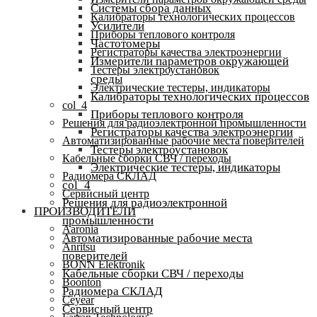
Системы сбора данных
Калибраторы технологических процессов
Усилители
Приборы теплового контроля
Частотомеры
Регистраторы качества электроэнергии
Измерители параметров окружающей
Тестеры электроустановок
среды
Электрические тестеры, индикаторы
Калибраторы технологических процессов
col_4
Приборы теплового контроля
Решения для радиоэлектронной промышленности
Регистраторы качества электроэнергии
Автоматизированные рабочие места поверителей
Тестеры электроустановок
Кабельные сборки СВЧ / переходы
Электрические тестеры, индикаторы
Радиомера СКЛАД
col_4
Сервисный центр
Решения для радиоэлектронной
ПРОИЗВОДИТЕЛИ
промышленности
Aaronia
Автоматизированные рабочие места
Anritsu
поверителей
BONN Elektronik
Кабельные сборки СВЧ / переходы
Boonton
Радиомера СКЛАД
Ceyear
Сервисный центр