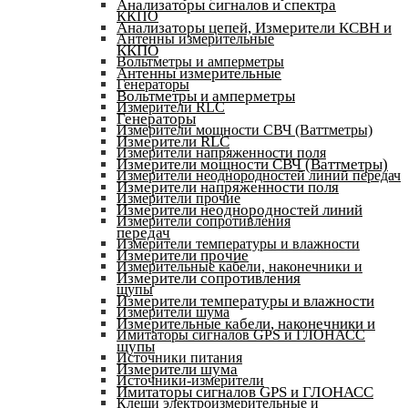
Анализаторы сигналов и спектра
ККПО
Анализаторы цепей, Измерители КСВН и
Антенны измерительные
ККПО
Вольтметры и амперметры
Антенны измерительные
Генераторы
Вольтметры и амперметры
Измерители RLC
Генераторы
Измерители мощности СВЧ (Ваттметры)
Измерители RLC
Измерители напряженности поля
Измерители мощности СВЧ (Ваттметры)
Измерители неоднородностей линий передач
Измерители напряженности поля
Измерители прочие
Измерители неоднородностей линий
Измерители сопротивления
передач
Измерители температуры и влажности
Измерители прочие
Измерительные кабели, наконечники и
Измерители сопротивления
щупы
Измерители температуры и влажности
Измерители шума
Измерительные кабели, наконечники и
Имитаторы сигналов GPS и ГЛОНАСС
щупы
Источники питания
Измерители шума
Источники-измерители
Имитаторы сигналов GPS и ГЛОНАСС
Клещи электроизмерительные и