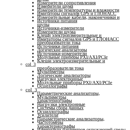
Измерители сопротивления
Измерители шума
Измерители температуры и влажности
Имитаторы сигналов GPS и ГЛОНАСС
Измерительные кабели, наконечники и
Источники питания
щупы
Источники-измерители
Измерители шума
Клещи электроизмерительные и
Имитаторы сигналов GPS и ГЛОНАСС
преобразователи тока
Источники питания
Логические анализаторы
Источники-измерители
Модульные приборы PXI/AXI/PCIe
Клещи электроизмерительные и
col_3
преобразователи тока
Мультиметры
Логические анализаторы
Нагрузки электронные
Модульные приборы PXI/AXI/PCIe
Осциллографы
col_3
Параметрические анализаторы,
Мультиметры
характериографы
Нагрузки электронные
Системы сбора данных
Осциллографы
Усилители
Параметрические анализаторы,
Частотомеры
характериографы
Измерители параметров окружающей среды