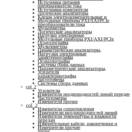
Источники питания
преобразователи тока
Источники-измерители
Логические анализаторы
Клещи электроизмерительные и
Модульные приборы PXI/AXI/PCIe
преобразователи тока
Мультиметры
Логические анализаторы
Нагрузки электронные
Модульные приборы PXI/AXI/PCIe
Осциллографы
Мультиметры
Параметрические анализаторы,
Нагрузки электронные
характериографы
Осциллографы
Системы сбора данных
Параметрические анализаторы,
Усилители
характериографы
Частотомеры
Системы сбора данных
col_2
Усилители
Измерители неоднородностей линий передач
Частотомеры
Измерители прочие
col_2
Измерители сопротивления
Измерители неоднородностей линий
Измерители температуры и влажности
передач
Измерительные кабели, наконечники и
Измерители прочие
щупы