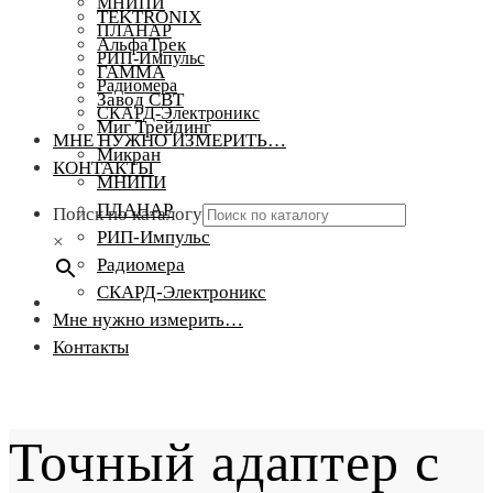
МНИПИ
TEKTRONIX
ПЛАНАР
АльфаТрек
РИП-Импульс
ГАММА
Радиомера
Завод СВТ
СКАРД-Электроникс
Миг Трейдинг
МНЕ НУЖНО ИЗМЕРИТЬ…
Микран
КОНТАКТЫ
МНИПИ
ПЛАНАР
Поиск по каталогу
РИП-Импульс
×
Радиомера
СКАРД-Электроникс
Мне нужно измерить…
Контакты
Точный адаптер с