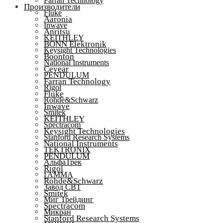
Farran Technology
Производители
Fluke
Aaronia
Inwave
Anritsu
KEITHLEY
BONN Elektronik
Keysight Technologies
Boonton
National Instruments
Ceyear
PENDULUM
Farran Technology
Rigol
Fluke
Rohde&Schwarz
Inwave
Smitek
KEITHLEY
Spectracom
Keysight Technologies
Stanford Research Systems
National Instruments
TEKTRONIX
PENDULUM
АльфаТрек
Rigol
ГАММА
Rohde&Schwarz
Завод СВТ
Smitek
Миг Трейдинг
Spectracom
Микран
Stanford Research Systems