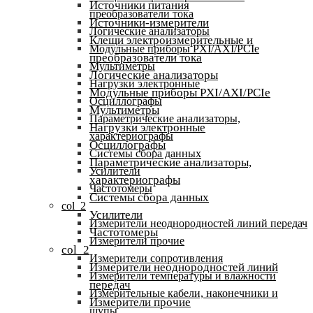
Источники питания
преобразователи тока
Источники-измерители
Логические анализаторы
Клещи электроизмерительные и
Модульные приборы PXI/AXI/PCIe
преобразователи тока
Мультиметры
Логические анализаторы
Нагрузки электронные
Модульные приборы PXI/AXI/PCIe
Осциллографы
Мультиметры
Параметрические анализаторы,
Нагрузки электронные
характериографы
Осциллографы
Системы сбора данных
Параметрические анализаторы,
Усилители
характериографы
Частотомеры
Системы сбора данных
col_2
Усилители
Измерители неоднородностей линий передач
Частотомеры
Измерители прочие
col_2
Измерители сопротивления
Измерители неоднородностей линий
Измерители температуры и влажности
передач
Измерительные кабели, наконечники и
Измерители прочие
щупы