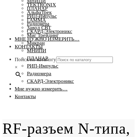
МНИПИ
TEKTRONIX
ПЛАНАР
АльфаТрек
РИП-Импульс
ГАММА
Радиомера
Завод СВТ
СКАРД-Электроникс
Миг Трейдинг
МНЕ НУЖНО ИЗМЕРИТЬ…
Микран
КОНТАКТЫ
МНИПИ
ПЛАНАР
Поиск по каталогу
РИП-Импульс
×
Радиомера
СКАРД-Электроникс
Мне нужно измерить…
Контакты
RF-разъем N-типа,