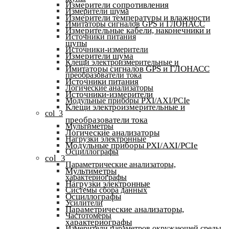
Измерители сопротивления
Измерители шума
Измерители температуры и влажности
Имитаторы сигналов GPS и ГЛОНАСС
Измерительные кабели, наконечники и
Источники питания
щупы
Источники-измерители
Измерители шума
Клещи электроизмерительные и
Имитаторы сигналов GPS и ГЛОНАСС
преобразователи тока
Источники питания
Логические анализаторы
Источники-измерители
Модульные приборы PXI/AXI/PCIe
Клещи электроизмерительные и
col_3
преобразователи тока
Мультиметры
Логические анализаторы
Нагрузки электронные
Модульные приборы PXI/AXI/PCIe
Осциллографы
col_3
Параметрические анализаторы,
Мультиметры
характериографы
Нагрузки электронные
Системы сбора данных
Осциллографы
Усилители
Параметрические анализаторы,
Частотомеры
характериографы
Измерители параметров окружающей среды