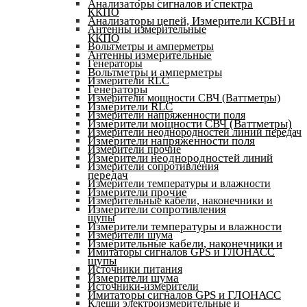
Анализаторы сигналов и спектра
ККПО
Анализаторы цепей, Измерители КСВН и
Антенны измерительные
ККПО
Вольтметры и амперметры
Антенны измерительные
Генераторы
Вольтметры и амперметры
Измерители RLC
Генераторы
Измерители мощности СВЧ (Ваттметры)
Измерители RLC
Измерители напряженности поля
Измерители мощности СВЧ (Ваттметры)
Измерители неоднородностей линий передач
Измерители напряженности поля
Измерители прочие
Измерители неоднородностей линий
Измерители сопротивления
передач
Измерители температуры и влажности
Измерители прочие
Измерительные кабели, наконечники и
Измерители сопротивления
щупы
Измерители температуры и влажности
Измерители шума
Измерительные кабели, наконечники и
Имитаторы сигналов GPS и ГЛОНАСС
щупы
Источники питания
Измерители шума
Источники-измерители
Имитаторы сигналов GPS и ГЛОНАСС
Клещи электроизмерительные и