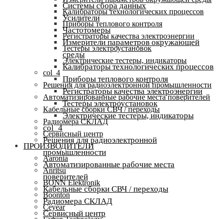
Системы сбора данных
Калибраторы технологических процессов
Усилители
Приборы теплового контроля
Частотомеры
Регистраторы качества электроэнергии
Измерители параметров окружающей
Тестеры электроустановок
среды
Электрические тестеры, индикаторы
Калибраторы технологических процессов
col_4
Приборы теплового контроля
Решения для радиоэлектронной промышленности
Регистраторы качества электроэнергии
Автоматизированные рабочие места поверителей
Тестеры электроустановок
Кабельные сборки СВЧ / переходы
Электрические тестеры, индикаторы
Радиомера СКЛАД
col_4
Сервисный центр
Решения для радиоэлектронной
ПРОИЗВОДИТЕЛИ
промышленности
Aaronia
Автоматизированные рабочие места
Anritsu
поверителей
BONN Elektronik
Кабельные сборки СВЧ / переходы
Boonton
Радиомера СКЛАД
Ceyear
Сервисный центр