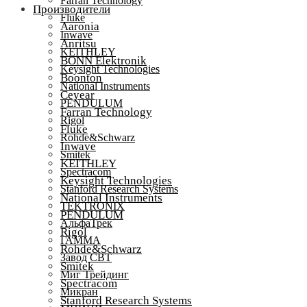
Farran Technology
Производители
Fluke
Aaronia
Inwave
Anritsu
KEITHLEY
BONN Elektronik
Keysight Technologies
Boonton
National Instruments
Ceyear
PENDULUM
Farran Technology
Rigol
Fluke
Rohde&Schwarz
Inwave
Smitek
KEITHLEY
Spectracom
Keysight Technologies
Stanford Research Systems
National Instruments
TEKTRONIX
PENDULUM
АльфаТрек
Rigol
ГАММА
Rohde&Schwarz
Завод СВТ
Smitek
Миг Трейдинг
Spectracom
Микран
Stanford Research Systems