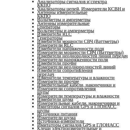
Анализаторы сигналов и спектра
ККПО
Анализаторы цепей, Измерители КСВН и
Антенны измерительные
ККПО
Вольтметры и амперметры
Антенны измерительные
Генераторы
Вольтметры и амперметры
Измерители RLC
Генераторы
Измерители мощности СВЧ (Ваттметры)
Измерители RLC
Измерители напряженности поля
Измерители мощности СВЧ (Ваттметры)
Измерители неоднородностей линий передач
Измерители напряженности поля
Измерители прочие
Измерители неоднородностей линий
Измерители сопротивления
передач
Измерители температуры и влажности
Измерители прочие
Измерительные кабели, наконечники и
Измерители сопротивления
щупы
Измерители температуры и влажности
Измерители шума
Измерительные кабели, наконечники и
Имитаторы сигналов GPS и ГЛОНАСС
щупы
Источники питания
Измерители шума
Источники-измерители
Имитаторы сигналов GPS и ГЛОНАСС
Клещи электроизмерительные и