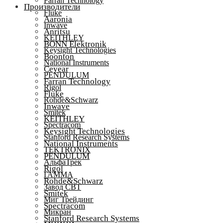
Farran Technology
Производители
Fluke
Aaronia
Inwave
Anritsu
KEITHLEY
BONN Elektronik
Keysight Technologies
Boonton
National Instruments
Ceyear
PENDULUM
Farran Technology
Rigol
Fluke
Rohde&Schwarz
Inwave
Smitek
KEITHLEY
Spectracom
Keysight Technologies
Stanford Research Systems
National Instruments
TEKTRONIX
PENDULUM
АльфаТрек
Rigol
ГАММА
Rohde&Schwarz
Завод СВТ
Smitek
Миг Трейдинг
Spectracom
Микран
Stanford Research Systems