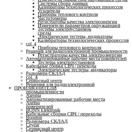
Системы сбора данных
Калибраторы технологических процессов
Усилители
Приборы теплового контроля
Частотомеры
Регистраторы качества электроэнергии
Измерители параметров окружающей
Тестеры электроустановок
среды
Электрические тестеры, индикаторы
Калибраторы технологических процессов
col_4
Приборы теплового контроля
Решения для радиоэлектронной промышленности
Регистраторы качества электроэнергии
Автоматизированные рабочие места поверителей
Тестеры электроустановок
Кабельные сборки СВЧ / переходы
Электрические тестеры, индикаторы
Радиомера СКЛАД
col_4
Сервисный центр
Решения для радиоэлектронной
ПРОИЗВОДИТЕЛИ
промышленности
Aaronia
Автоматизированные рабочие места
Anritsu
поверителей
BONN Elektronik
Кабельные сборки СВЧ / переходы
Boonton
Радиомера СКЛАД
Ceyear
Сервисный центр