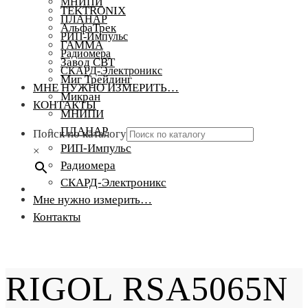
МНИПИ
TEKTRONIX
ПЛАНАР
АльфаТрек
РИП-Импульс
ГАММА
Радиомера
Завод СВТ
СКАРД-Электроникс
Миг Трейдинг
МНЕ НУЖНО ИЗМЕРИТЬ…
Микран
КОНТАКТЫ
МНИПИ
ПЛАНАР
Поиск по каталогу
РИП-Импульс
×
Радиомера
СКАРД-Электроникс
Мне нужно измерить…
Контакты
RIGOL RSA5065N