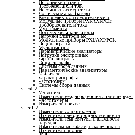
Источники питания
преобразователи тока
Источники-измерители
Логические анализаторы
Клещи электроизмерительные и
Модульные приборы PXI/AXI/PCIe
преобразователи тока
Мультиметры
Логические анализаторы
Нагрузки электронные
Модульные приборы PXI/AXI/PCIe
Осциллографы
Мультиметры
Параметрические анализаторы,
Нагрузки электронные
характериографы
Осциллографы
Системы сбора данных
Параметрические анализаторы,
Усилители
характериографы
Частотомеры
Системы сбора данных
col_2
Усилители
Измерители неоднородностей линий передач
Частотомеры
Измерители прочие
col_2
Измерители сопротивления
Измерители неоднородностей линий
Измерители температуры и влажности
передач
Измерительные кабели, наконечники и
Измерители прочие
щупы