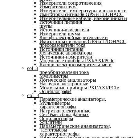
Измерители сопротивления
Измерители шума
Измерители температуры и влажности
Имитаторы сигналов GPS и ГЛОНАСС
Измерительные кабели, наконечники и
Источники питания
щупы
Источники-измерители
Измерители шума
Клещи электроизмерительные и
Имитаторы сигналов GPS и ГЛОНАСС
преобразователи тока
Источники питания
Логические анализаторы
Источники-измерители
Модульные приборы PXI/AXI/PCIe
Клещи электроизмерительные и
col_3
преобразователи тока
Мультиметры
Логические анализаторы
Нагрузки электронные
Модульные приборы PXI/AXI/PCIe
Осциллографы
col_3
Параметрические анализаторы,
Мультиметры
характериографы
Нагрузки электронные
Системы сбора данных
Осциллографы
Усилители
Параметрические анализаторы,
Частотомеры
характериографы
Измерители параметров окружающей среды