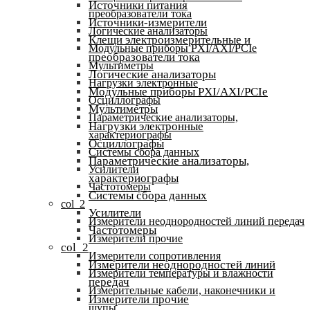
Источники питания
преобразователи тока
Источники-измерители
Логические анализаторы
Клещи электроизмерительные и
Модульные приборы PXI/AXI/PCIe
преобразователи тока
Мультиметры
Логические анализаторы
Нагрузки электронные
Модульные приборы PXI/AXI/PCIe
Осциллографы
Мультиметры
Параметрические анализаторы,
Нагрузки электронные
характериографы
Осциллографы
Системы сбора данных
Параметрические анализаторы,
Усилители
характериографы
Частотомеры
Системы сбора данных
col_2
Усилители
Измерители неоднородностей линий передач
Частотомеры
Измерители прочие
col_2
Измерители сопротивления
Измерители неоднородностей линий
Измерители температуры и влажности
передач
Измерительные кабели, наконечники и
Измерители прочие
щупы