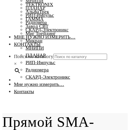
МНИПИ
TEKTRONIX
ПЛАНАР
АльфаТрек
РИП-Импульс
ГАММА
Радиомера
Завод СВТ
СКАРД-Электроникс
Миг Трейдинг
МНЕ НУЖНО ИЗМЕРИТЬ…
Микран
КОНТАКТЫ
МНИПИ
ПЛАНАР
Поиск по каталогу
РИП-Импульс
×
Радиомера
СКАРД-Электроникс
Мне нужно измерить…
Контакты
Прямой SMA-