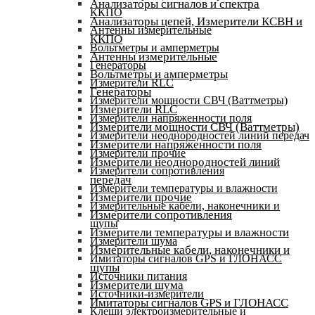
Анализаторы сигналов и спектра
ККПО
Анализаторы цепей, Измерители КСВН и
Антенны измерительные
ККПО
Вольтметры и амперметры
Антенны измерительные
Генераторы
Вольтметры и амперметры
Измерители RLC
Генераторы
Измерители мощности СВЧ (Ваттметры)
Измерители RLC
Измерители напряженности поля
Измерители мощности СВЧ (Ваттметры)
Измерители неоднородностей линий передач
Измерители напряженности поля
Измерители прочие
Измерители неоднородностей линий
Измерители сопротивления
передач
Измерители температуры и влажности
Измерители прочие
Измерительные кабели, наконечники и
Измерители сопротивления
щупы
Измерители температуры и влажности
Измерители шума
Измерительные кабели, наконечники и
Имитаторы сигналов GPS и ГЛОНАСС
щупы
Источники питания
Измерители шума
Источники-измерители
Имитаторы сигналов GPS и ГЛОНАСС
Клещи электроизмерительные и