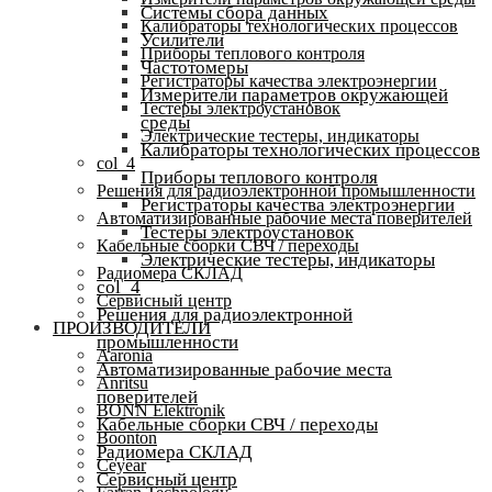
Системы сбора данных
Калибраторы технологических процессов
Усилители
Приборы теплового контроля
Частотомеры
Регистраторы качества электроэнергии
Измерители параметров окружающей
Тестеры электроустановок
среды
Электрические тестеры, индикаторы
Калибраторы технологических процессов
col_4
Приборы теплового контроля
Решения для радиоэлектронной промышленности
Регистраторы качества электроэнергии
Автоматизированные рабочие места поверителей
Тестеры электроустановок
Кабельные сборки СВЧ / переходы
Электрические тестеры, индикаторы
Радиомера СКЛАД
col_4
Сервисный центр
Решения для радиоэлектронной
ПРОИЗВОДИТЕЛИ
промышленности
Aaronia
Автоматизированные рабочие места
Anritsu
поверителей
BONN Elektronik
Кабельные сборки СВЧ / переходы
Boonton
Радиомера СКЛАД
Ceyear
Сервисный центр