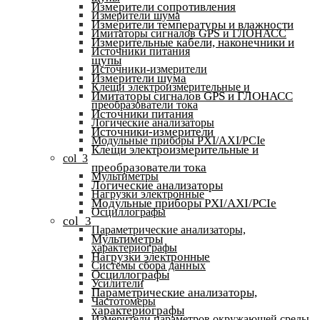
Измерители сопротивления
Измерители шума
Измерители температуры и влажности
Имитаторы сигналов GPS и ГЛОНАСС
Измерительные кабели, наконечники и
Источники питания
щупы
Источники-измерители
Измерители шума
Клещи электроизмерительные и
Имитаторы сигналов GPS и ГЛОНАСС
преобразователи тока
Источники питания
Логические анализаторы
Источники-измерители
Модульные приборы PXI/AXI/PCIe
Клещи электроизмерительные и
col_3
преобразователи тока
Мультиметры
Логические анализаторы
Нагрузки электронные
Модульные приборы PXI/AXI/PCIe
Осциллографы
col_3
Параметрические анализаторы,
Мультиметры
характериографы
Нагрузки электронные
Системы сбора данных
Осциллографы
Усилители
Параметрические анализаторы,
Частотомеры
характериографы
Измерители параметров окружающей среды