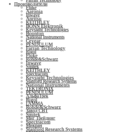
Farran Technology
Производители
Fluke
Aaronia
Inwave
Anritsu
KEITHLEY
BONN Elektronik
Keysight Technologies
Boonton
National Instruments
Ceyear
PENDULUM
Farran Technology
Rigol
Fluke
Rohde&Schwarz
Inwave
Smitek
KEITHLEY
Spectracom
Keysight Technologies
Stanford Research Systems
National Instruments
TEKTRONIX
PENDULUM
АльфаТрек
Rigol
ГАММА
Rohde&Schwarz
Завод СВТ
Smitek
Миг Трейдинг
Spectracom
Микран
Stanford Research Systems