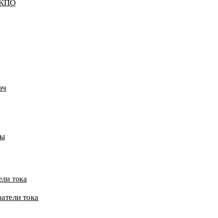
ККПО
ач
пы
ели тока
атели тока