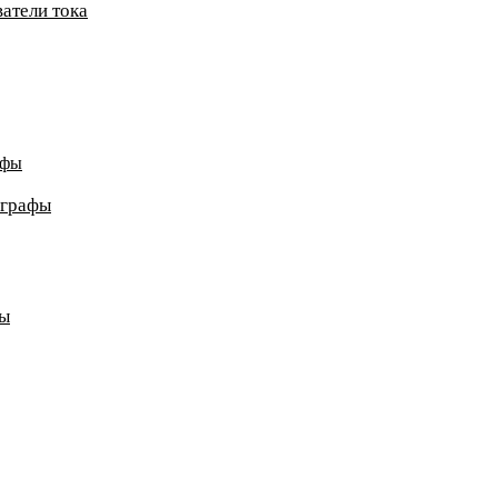
атели тока
афы
ографы
ды