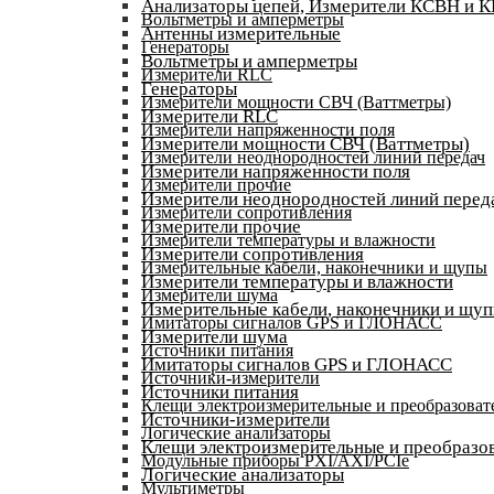
Анализаторы цепей, Измерители КСВН и 
Вольтметры и амперметры
Антенны измерительные
Генераторы
Вольтметры и амперметры
Измерители RLC
Генераторы
Измерители мощности СВЧ (Ваттметры)
Измерители RLC
Измерители напряженности поля
Измерители мощности СВЧ (Ваттметры)
Измерители неоднородностей линий передач
Измерители напряженности поля
Измерители прочие
Измерители неоднородностей линий перед
Измерители сопротивления
Измерители прочие
Измерители температуры и влажности
Измерители сопротивления
Измерительные кабели, наконечники и щупы
Измерители температуры и влажности
Измерители шума
Измерительные кабели, наконечники и щу
Имитаторы сигналов GPS и ГЛОНАСС
Измерители шума
Источники питания
Имитаторы сигналов GPS и ГЛОНАСС
Источники-измерители
Источники питания
Клещи электроизмерительные и преобразоват
Источники-измерители
Логические анализаторы
Клещи электроизмерительные и преобразов
Модульные приборы PXI/AXI/PCIe
Логические анализаторы
Мультиметры