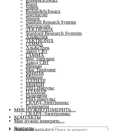
Rohde&Schwarz
Rigol
Smitek
Rohde&Schwarz
Spectracom
Smitek
Stanford Research Systems
Spectracom
TEKTRONIX
Stanford Research Systems
АльфаТрек
TEKTRONIX
ГАММА
АльфаТрек
Завод СВТ
ГАММА
Миг Трейдинг
Завод СВТ
Микран
Миг Трейдинг
МНИПИ
Микран
ПЛАНАР
МНИПИ
РИП-Импульс
ПЛАНАР
Радиомера
РИП-Импульс
СКАРД-Электроникс
Радиомера
МНЕ НУЖНО ИЗМЕРИТЬ…
СКАРД-Электроникс
КОНТАКТЫ
Мне нужно измерить…
Контакты
Поиск по каталогу