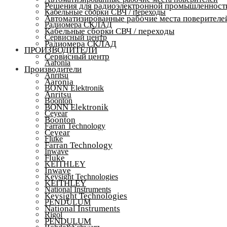
Решения для радиоэлектронной промышленност
Кабельные сборки СВЧ / переходы
Автоматизированные рабочие места поверителе
Радиомера СКЛАД
Кабельные сборки СВЧ / переходы
Сервисный центр
Радиомера СКЛАД
ПРОИЗВОДИТЕЛИ
Сервисный центр
Aaronia
Производители
Anritsu
Aaronia
BONN Elektronik
Anritsu
Boonton
BONN Elektronik
Ceyear
Boonton
Farran Technology
Ceyear
Fluke
Farran Technology
Inwave
Fluke
KEITHLEY
Inwave
Keysight Technologies
KEITHLEY
National Instruments
Keysight Technologies
PENDULUM
National Instruments
Rigol
PENDULUM