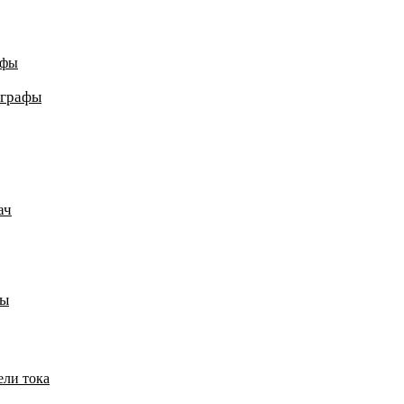
афы
ографы
ач
пы
ели тока