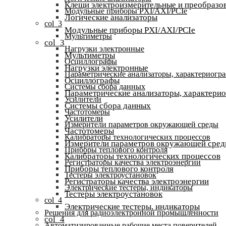
Клещи электроизмерительные и преобразов
Модульные приборы PXI/AXI/PCIe
Логические анализаторы
col_3
Модульные приборы PXI/AXI/PCIe
Мультиметры
col_3
Нагрузки электронные
Мультиметры
Осциллографы
Нагрузки электронные
Параметрические анализаторы, характериогр
Осциллографы
Системы сбора данных
Параметрические анализаторы, характери
Усилители
Системы сбора данных
Частотомеры
Усилители
Измерители параметров окружающей среды
Частотомеры
Калибраторы технологических процессов
Измерители параметров окружающей сре
Приборы теплового контроля
Калибраторы технологических процессов
Регистраторы качества электроэнергии
Приборы теплового контроля
Тестеры электроустановок
Регистраторы качества электроэнергии
Электрические тестеры, индикаторы
Тестеры электроустановок
col_4
Электрические тестеры, индикаторы
Решения для радиоэлектронной промышленности
col_4
Автоматизированные рабочие места поверителей