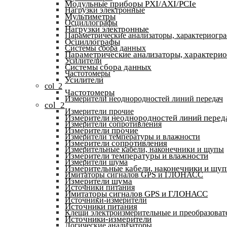
Модульные приборы PXI/AXI/PCIe
Нагрузки электронные
Мультиметры
Осциллографы
Нагрузки электронные
Параметрические анализаторы, характериогр
Осциллографы
Системы сбора данных
Параметрические анализаторы, характери
Усилители
Системы сбора данных
Частотомеры
Усилители
col_2
Частотомеры
Измерители неоднородностей линий передач
col_2
Измерители прочие
Измерители неоднородностей линий перед
Измерители сопротивления
Измерители прочие
Измерители температуры и влажности
Измерители сопротивления
Измерительные кабели, наконечники и щупы
Измерители температуры и влажности
Измерители шума
Измерительные кабели, наконечники и щу
Имитаторы сигналов GPS и ГЛОНАСС
Измерители шума
Источники питания
Имитаторы сигналов GPS и ГЛОНАСС
Источники-измерители
Источники питания
Клещи электроизмерительные и преобразоват
Источники-измерители
Логические анализаторы