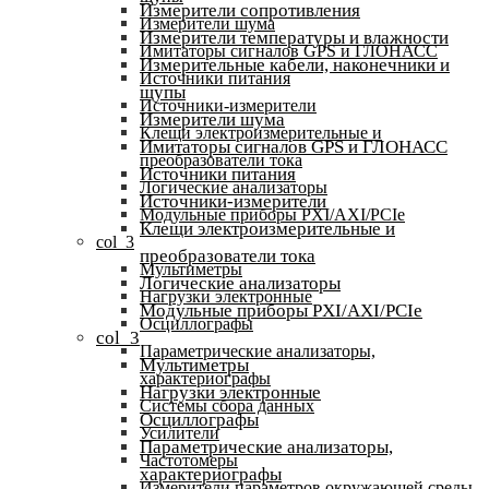
Измерители сопротивления
Измерители шума
Измерители температуры и влажности
Имитаторы сигналов GPS и ГЛОНАСС
Измерительные кабели, наконечники и
Источники питания
щупы
Источники-измерители
Измерители шума
Клещи электроизмерительные и
Имитаторы сигналов GPS и ГЛОНАСС
преобразователи тока
Источники питания
Логические анализаторы
Источники-измерители
Модульные приборы PXI/AXI/PCIe
Клещи электроизмерительные и
col_3
преобразователи тока
Мультиметры
Логические анализаторы
Нагрузки электронные
Модульные приборы PXI/AXI/PCIe
Осциллографы
col_3
Параметрические анализаторы,
Мультиметры
характериографы
Нагрузки электронные
Системы сбора данных
Осциллографы
Усилители
Параметрические анализаторы,
Частотомеры
характериографы
Измерители параметров окружающей среды