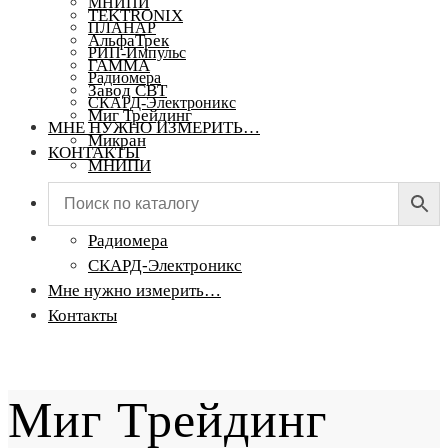
МНИПИ
TEKTRONIX
ПЛАНАР
АльфаТрек
РИП-Импульс
ГАММА
Радиомера
Завод СВТ
СКАРД-Электроникс
Миг Трейдинг
МНЕ НУЖНО ИЗМЕРИТЬ…
Микран
КОНТАКТЫ
МНИПИ
ПЛАНАР
РИП-Импульс
Радиомера
СКАРД-Электроникс
Мне нужно измерить…
Контакты
Миг Трейдинг