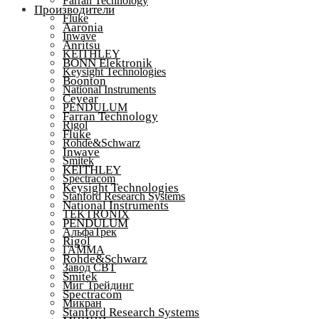
Farran Technology
Производители
Fluke
Aaronia
Inwave
Anritsu
KEITHLEY
BONN Elektronik
Keysight Technologies
Boonton
National Instruments
Ceyear
PENDULUM
Farran Technology
Rigol
Fluke
Rohde&Schwarz
Inwave
Smitek
KEITHLEY
Spectracom
Keysight Technologies
Stanford Research Systems
National Instruments
TEKTRONIX
PENDULUM
АльфаТрек
Rigol
ГАММА
Rohde&Schwarz
Завод СВТ
Smitek
Миг Трейдинг
Spectracom
Микран
Stanford Research Systems