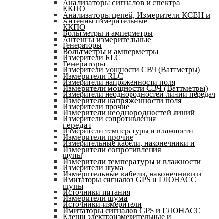
Анализаторы сигналов и спектра
ККПО
Анализаторы цепей, Измерители КСВН и
Антенны измерительные
ККПО
Вольтметры и амперметры
Антенны измерительные
Генераторы
Вольтметры и амперметры
Измерители RLC
Генераторы
Измерители мощности СВЧ (Ваттметры)
Измерители RLC
Измерители напряженности поля
Измерители мощности СВЧ (Ваттметры)
Измерители неоднородностей линий передач
Измерители напряженности поля
Измерители прочие
Измерители неоднородностей линий
Измерители сопротивления
передач
Измерители температуры и влажности
Измерители прочие
Измерительные кабели, наконечники и
Измерители сопротивления
щупы
Измерители температуры и влажности
Измерители шума
Измерительные кабели, наконечники и
Имитаторы сигналов GPS и ГЛОНАСС
щупы
Источники питания
Измерители шума
Источники-измерители
Имитаторы сигналов GPS и ГЛОНАСС
Клещи электроизмерительные и