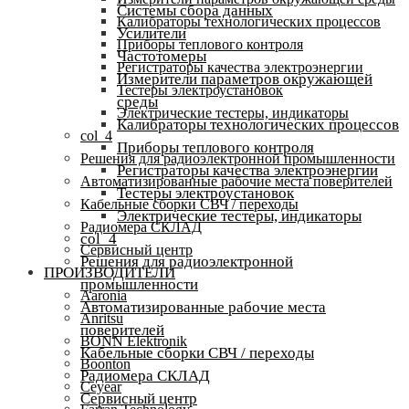
Системы сбора данных
Калибраторы технологических процессов
Усилители
Приборы теплового контроля
Частотомеры
Регистраторы качества электроэнергии
Измерители параметров окружающей
Тестеры электроустановок
среды
Электрические тестеры, индикаторы
Калибраторы технологических процессов
col_4
Приборы теплового контроля
Решения для радиоэлектронной промышленности
Регистраторы качества электроэнергии
Автоматизированные рабочие места поверителей
Тестеры электроустановок
Кабельные сборки СВЧ / переходы
Электрические тестеры, индикаторы
Радиомера СКЛАД
col_4
Сервисный центр
Решения для радиоэлектронной
ПРОИЗВОДИТЕЛИ
промышленности
Aaronia
Автоматизированные рабочие места
Anritsu
поверителей
BONN Elektronik
Кабельные сборки СВЧ / переходы
Boonton
Радиомера СКЛАД
Ceyear
Сервисный центр