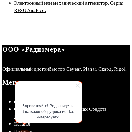
Электронный или механический аттенютор. Серия
RFSU AnaPico.
ООО «Радиомера»
Официальный дистрибьютор Ceyear, Planar, Скард, Rigol.
Меню
СКЛАД Радиомера
Здравствуйте! Рады видеть
Сведения об утвержденных типах Средств
Вас, какое оборудование Вас
Измерений (СИ)
интересует?
Каталог
Новости