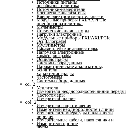
Источники питания
преобразователи тока
Источники-измерители
Логические анализаторы
Клещи электроизмерительные и
Модульные приборы PXI/AXI/PCIe
преобразователи тока
Мультиметры
Логические анализаторы
Нагрузки электронные
Модульные приборы PXI/AXI/PCIe
Осциллографы
Мультиметры
Параметрические анализаторы,
Нагрузки электронные
характериографы
Осциллографы
Системы сбора данных
Параметрические анализаторы,
Усилители
характериографы
Частотомеры
Системы сбора данных
col_2
Усилители
Измерители неоднородностей линий передач
Частотомеры
Измерители прочие
col_2
Измерители сопротивления
Измерители неоднородностей линий
Измерители температуры и влажности
передач
Измерительные кабели, наконечники и
Измерители прочие
щупы