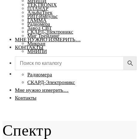
МНИПИ
TEKTRONIX
ПЛАНАР
АльфаТрек
РИП-Импульс
ГАММА
Радиомера
Завод СВТ
СКАРД-Электроникс
Миг Трейдинг
МНЕ НУЖНО ИЗМЕРИТЬ…
Микран
КОНТАКТЫ
МНИПИ
ПЛАНАР
РИП-Импульс
Радиомера
СКАРД-Электроникс
Мне нужно измерить…
Контакты
Спектр