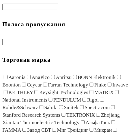
Полоса пропускания
Торговая марка
Aaronia
AnaPico
Anritsu
BONN Elektronik
Boonton
Ceyear
Farran Technology
Fluke
Inwave
KEITHLEY
Keysight Technologies
MATRIX
National Instruments
PENDULUM
Rigol
Rohde&Schwarz
Saluki
Smitek
Spectracom
Stanford Research Systems
TEKTRONIX
Zhejiang
Xiantao Thermoelectric Technology
АльфаТрек
ГАММА
Завод СВТ
Миг Трейдинг
Микран