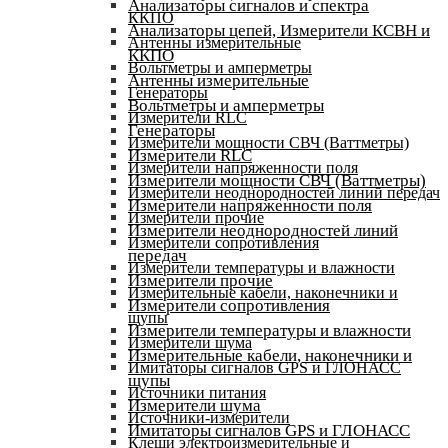
Анализаторы сигналов и спектра
ККПО
Анализаторы цепей, Измерители КСВН и
Антенны измерительные
ККПО
Вольтметры и амперметры
Антенны измерительные
Генераторы
Вольтметры и амперметры
Измерители RLC
Генераторы
Измерители мощности СВЧ (Ваттметры)
Измерители RLC
Измерители напряженности поля
Измерители мощности СВЧ (Ваттметры)
Измерители неоднородностей линий передач
Измерители напряженности поля
Измерители прочие
Измерители неоднородностей линий
Измерители сопротивления
передач
Измерители температуры и влажности
Измерители прочие
Измерительные кабели, наконечники и
Измерители сопротивления
щупы
Измерители температуры и влажности
Измерители шума
Измерительные кабели, наконечники и
Имитаторы сигналов GPS и ГЛОНАСС
щупы
Источники питания
Измерители шума
Источники-измерители
Имитаторы сигналов GPS и ГЛОНАСС
Клещи электроизмерительные и