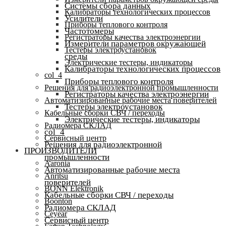
Системы сбора данных
Калибраторы технологических процессов
Усилители
Приборы теплового контроля
Частотомеры
Регистраторы качества электроэнергии
Измерители параметров окружающей
Тестеры электроустановок
среды
Электрические тестеры, индикаторы
Калибраторы технологических процессов
col_4
Приборы теплового контроля
Решения для радиоэлектронной промышленности
Регистраторы качества электроэнергии
Автоматизированные рабочие места поверителей
Тестеры электроустановок
Кабельные сборки СВЧ / переходы
Электрические тестеры, индикаторы
Радиомера СКЛАД
col_4
Сервисный центр
Решения для радиоэлектронной
ПРОИЗВОДИТЕЛИ
промышленности
Aaronia
Автоматизированные рабочие места
Anritsu
поверителей
BONN Elektronik
Кабельные сборки СВЧ / переходы
Boonton
Радиомера СКЛАД
Ceyear
Сервисный центр