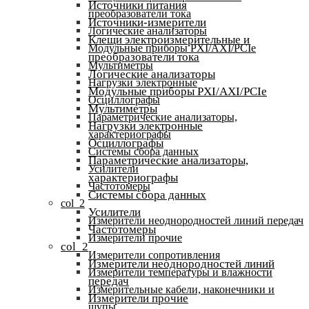
Источники питания
преобразователи тока
Источники-измерители
Логические анализаторы
Клещи электроизмерительные и
Модульные приборы PXI/AXI/PCIe
преобразователи тока
Мультиметры
Логические анализаторы
Нагрузки электронные
Модульные приборы PXI/AXI/PCIe
Осциллографы
Мультиметры
Параметрические анализаторы,
Нагрузки электронные
характериографы
Осциллографы
Системы сбора данных
Параметрические анализаторы,
Усилители
характериографы
Частотомеры
Системы сбора данных
col_2
Усилители
Измерители неоднородностей линий передач
Частотомеры
Измерители прочие
col_2
Измерители сопротивления
Измерители неоднородностей линий
Измерители температуры и влажности
передач
Измерительные кабели, наконечники и
Измерители прочие
щупы