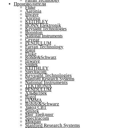
Farran Technology
Производители
Fluke
Aaronia
Inwave
Anritsu
KEITHLEY
BONN Elektronik
Keysight Technologies
Boonton
National Instruments
Ceyear
PENDULUM
Farran Technology
Rigol
Fluke
Rohde&Schwarz
Inwave
Smitek
KEITHLEY
Spectracom
Keysight Technologies
Stanford Research Systems
National Instruments
TEKTRONIX
PENDULUM
АльфаТрек
Rigol
ГАММА
Rohde&Schwarz
Завод СВТ
Smitek
Миг Трейдинг
Spectracom
Микран
Stanford Research Systems