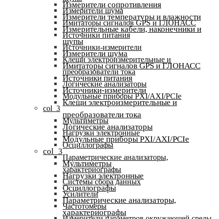
Измерители сопротивления
Измерители шума
Измерители температуры и влажности
Имитаторы сигналов GPS и ГЛОНАСС
Измерительные кабели, наконечники и
Источники питания
щупы
Источники-измерители
Измерители шума
Клещи электроизмерительные и
Имитаторы сигналов GPS и ГЛОНАСС
преобразователи тока
Источники питания
Логические анализаторы
Источники-измерители
Модульные приборы PXI/AXI/PCIe
Клещи электроизмерительные и
col_3
преобразователи тока
Мультиметры
Логические анализаторы
Нагрузки электронные
Модульные приборы PXI/AXI/PCIe
Осциллографы
col_3
Параметрические анализаторы,
Мультиметры
характериографы
Нагрузки электронные
Системы сбора данных
Осциллографы
Усилители
Параметрические анализаторы,
Частотомеры
характериографы
Измерители параметров окружающей среды