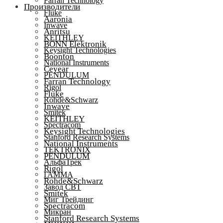
Farran Technology
Производители
Fluke
Aaronia
Inwave
Anritsu
KEITHLEY
BONN Elektronik
Keysight Technologies
Boonton
National Instruments
Ceyear
PENDULUM
Farran Technology
Rigol
Fluke
Rohde&Schwarz
Inwave
Smitek
KEITHLEY
Spectracom
Keysight Technologies
Stanford Research Systems
National Instruments
TEKTRONIX
PENDULUM
АльфаТрек
Rigol
ГАММА
Rohde&Schwarz
Завод СВТ
Smitek
Миг Трейдинг
Spectracom
Микран
Stanford Research Systems