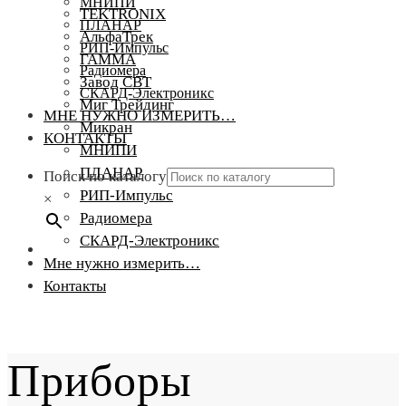
МНИПИ
TEKTRONIX
ПЛАНАР
АльфаТрек
РИП-Импульс
ГАММА
Радиомера
Завод СВТ
СКАРД-Электроникс
Миг Трейдинг
МНЕ НУЖНО ИЗМЕРИТЬ…
Микран
КОНТАКТЫ
МНИПИ
ПЛАНАР
Поиск по каталогу
РИП-Импульс
×
Радиомера
СКАРД-Электроникс
Мне нужно измерить…
Контакты
Приборы