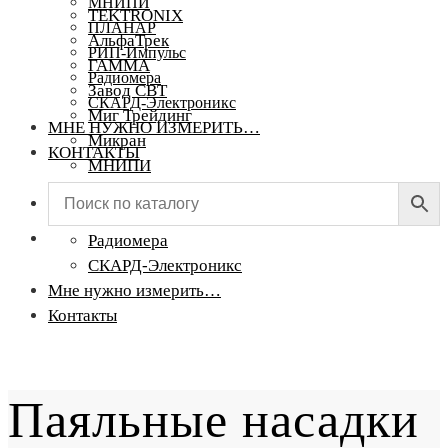
МНИПИ
TEKTRONIX
ПЛАНАР
АльфаТрек
РИП-Импульс
ГАММА
Радиомера
Завод СВТ
СКАРД-Электроникс
Миг Трейдинг
МНЕ НУЖНО ИЗМЕРИТЬ…
Микран
КОНТАКТЫ
МНИПИ
ПЛАНАР
РИП-Импульс
Радиомера
СКАРД-Электроникс
Мне нужно измерить…
Контакты
Паяльные насадки