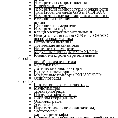
Измерители сопротивления
Измерители шума
Измерители температуры и влажности
Имитаторы сигналов GPS и ГЛОНАСС
Измерительные кабели, наконечники и
Источники питания
щупы
Источники-измерители
Измерители шума
Клещи электроизмерительные и
Имитаторы сигналов GPS и ГЛОНАСС
преобразователи тока
Источники питания
Логические анализаторы
Источники-измерители
Модульные приборы PXI/AXI/PCIe
Клещи электроизмерительные и
col_3
преобразователи тока
Мультиметры
Логические анализаторы
Нагрузки электронные
Модульные приборы PXI/AXI/PCIe
Осциллографы
col_3
Параметрические анализаторы,
Мультиметры
характериографы
Нагрузки электронные
Системы сбора данных
Осциллографы
Усилители
Параметрические анализаторы,
Частотомеры
характериографы
Измерители параметров окружающей среды