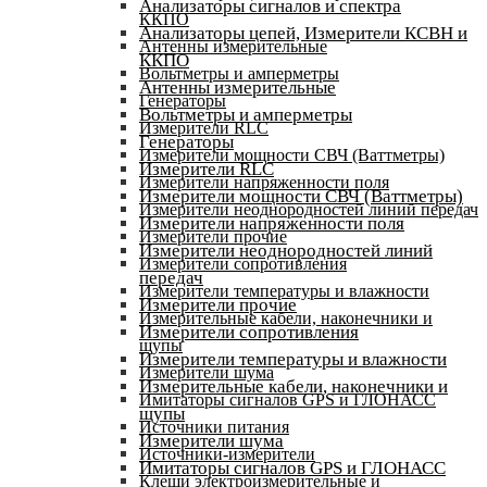
Анализаторы сигналов и спектра
ККПО
Анализаторы цепей, Измерители КСВН и
Антенны измерительные
ККПО
Вольтметры и амперметры
Антенны измерительные
Генераторы
Вольтметры и амперметры
Измерители RLC
Генераторы
Измерители мощности СВЧ (Ваттметры)
Измерители RLC
Измерители напряженности поля
Измерители мощности СВЧ (Ваттметры)
Измерители неоднородностей линий передач
Измерители напряженности поля
Измерители прочие
Измерители неоднородностей линий
Измерители сопротивления
передач
Измерители температуры и влажности
Измерители прочие
Измерительные кабели, наконечники и
Измерители сопротивления
щупы
Измерители температуры и влажности
Измерители шума
Измерительные кабели, наконечники и
Имитаторы сигналов GPS и ГЛОНАСС
щупы
Источники питания
Измерители шума
Источники-измерители
Имитаторы сигналов GPS и ГЛОНАСС
Клещи электроизмерительные и