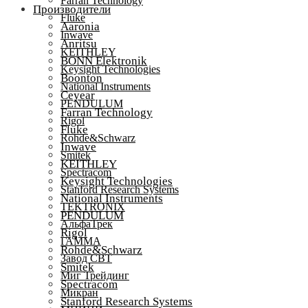
Farran Technology
Производители
Fluke
Aaronia
Inwave
Anritsu
KEITHLEY
BONN Elektronik
Keysight Technologies
Boonton
National Instruments
Ceyear
PENDULUM
Farran Technology
Rigol
Fluke
Rohde&Schwarz
Inwave
Smitek
KEITHLEY
Spectracom
Keysight Technologies
Stanford Research Systems
National Instruments
TEKTRONIX
PENDULUM
АльфаТрек
Rigol
ГАММА
Rohde&Schwarz
Завод СВТ
Smitek
Миг Трейдинг
Spectracom
Микран
Stanford Research Systems