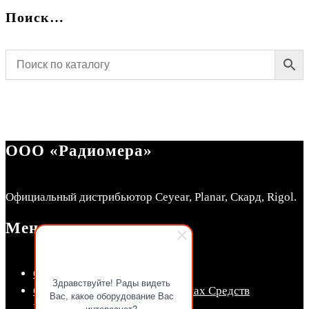
Поиск…
ООО «Радиомера»
Официальный дистрибьютор Ceyear, Planar, Скард, Rigol.
Меню
СКЛАД Радиомера
Здравствуйте! Рады видеть
Сведения об утвержденных типах Средств
Вас, какое оборудование Вас
Измерений (СИ)
интересует?