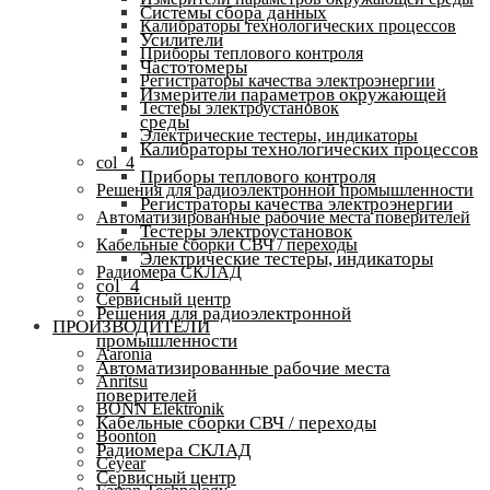
Системы сбора данных
Калибраторы технологических процессов
Усилители
Приборы теплового контроля
Частотомеры
Регистраторы качества электроэнергии
Измерители параметров окружающей
Тестеры электроустановок
среды
Электрические тестеры, индикаторы
Калибраторы технологических процессов
col_4
Приборы теплового контроля
Решения для радиоэлектронной промышленности
Регистраторы качества электроэнергии
Автоматизированные рабочие места поверителей
Тестеры электроустановок
Кабельные сборки СВЧ / переходы
Электрические тестеры, индикаторы
Радиомера СКЛАД
col_4
Сервисный центр
Решения для радиоэлектронной
ПРОИЗВОДИТЕЛИ
промышленности
Aaronia
Автоматизированные рабочие места
Anritsu
поверителей
BONN Elektronik
Кабельные сборки СВЧ / переходы
Boonton
Радиомера СКЛАД
Ceyear
Сервисный центр