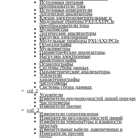
Источники питания
преобразователи тока
Источники-измерители
Логические анализаторы
Клещи электроизмерительные и
Модульные приборы PXI/AXI/PCIe
преобразователи тока
Мультиметры
Логические анализаторы
Нагрузки электронные
Модульные приборы PXI/AXI/PCIe
Осциллографы
Мультиметры
Параметрические анализаторы,
Нагрузки электронные
характериографы
Осциллографы
Системы сбора данных
Параметрические анализаторы,
Усилители
характериографы
Частотомеры
Системы сбора данных
col_2
Усилители
Измерители неоднородностей линий передач
Частотомеры
Измерители прочие
col_2
Измерители сопротивления
Измерители неоднородностей линий
Измерители температуры и влажности
передач
Измерительные кабели, наконечники и
Измерители прочие
щупы