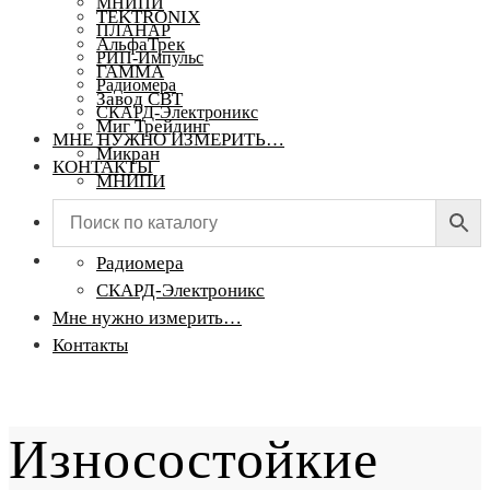
МНИПИ
TEKTRONIX
ПЛАНАР
АльфаТрек
РИП-Импульс
ГАММА
Радиомера
Завод СВТ
СКАРД-Электроникс
Миг Трейдинг
МНЕ НУЖНО ИЗМЕРИТЬ…
Микран
КОНТАКТЫ
МНИПИ
ПЛАНАР
РИП-Импульс
Радиомера
СКАРД-Электроникс
Мне нужно измерить…
Контакты
Износостойкие