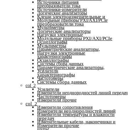
Источники питания
преобразователи тока
Источники-измерители
Логические анализаторы
Клещи электроизмерительные и
Модульные приборы PXI/AXI/PCIe
преобразователи тока
Мультиметры
Логические анализаторы
Нагрузки электронные
Модульные приборы PXI/AXI/PCIe
Осциллографы
Мультиметры
Параметрические анализаторы,
Нагрузки электронные
характериографы
Осциллографы
Системы сбора данных
Параметрические анализаторы,
Усилители
характериографы
Частотомеры
Системы сбора данных
col_2
Усилители
Измерители неоднородностей линий передач
Частотомеры
Измерители прочие
col_2
Измерители сопротивления
Измерители неоднородностей линий
Измерители температуры и влажности
передач
Измерительные кабели, наконечники и
Измерители прочие
щупы