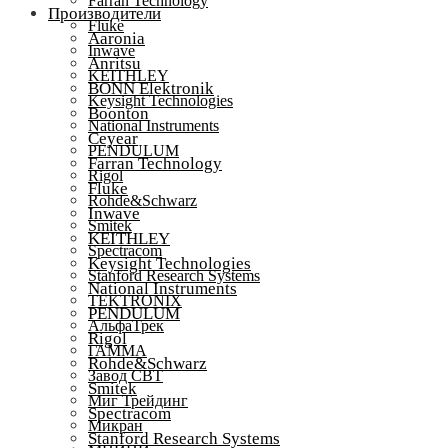
Farran Technology
Производители
Fluke
Aaronia
Inwave
Anritsu
KEITHLEY
BONN Elektronik
Keysight Technologies
Boonton
National Instruments
Ceyear
PENDULUM
Farran Technology
Rigol
Fluke
Rohde&Schwarz
Inwave
Smitek
KEITHLEY
Spectracom
Keysight Technologies
Stanford Research Systems
National Instruments
TEKTRONIX
PENDULUM
АльфаТрек
Rigol
ГАММА
Rohde&Schwarz
Завод СВТ
Smitek
Миг Трейдинг
Spectracom
Микран
Stanford Research Systems