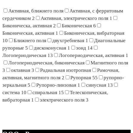
Активная, ближнего поля
Активная, с ферритовым
сердечником
2
Активная, электрического поля
1
Биконическа, активная
2
Биконическая
6
Биконическая, активная
1
Биконическая, вибраторная
10
Ближнего поля
двухгребневая
1
Диагональные
рупорные
5
дискоконусная
1
зонд
14
Логопериодическая
13
Логопериодическая, активная
1
Логопериодическая, биконическая
Магнитного поля
3
октавная
3
Радиальная изотропная
Рамочная,
активная, магнитного поля
2
Рупорная
55
рупорно-
зеркальная
5
Рупорно-линзовая
1
синусная
13
система
10
спиральная
15
Телескопическая,
вибраторная
1
электрического поля
3