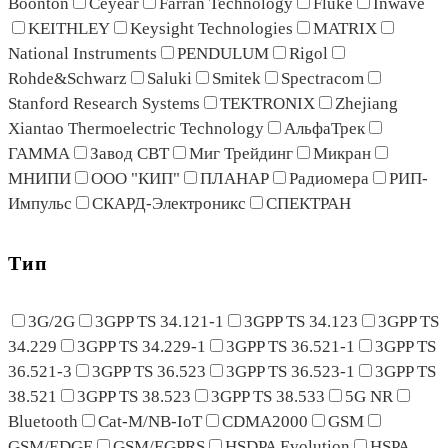
Boonton
Ceyear
Farran Technology
Fluke
Inwave
KEITHLEY
Keysight Technologies
MATRIX
National Instruments
PENDULUM
Rigol
Rohde&Schwarz
Saluki
Smitek
Spectracom
Stanford Research Systems
TEKTRONIX
Zhejiang
Xiantao Thermoelectric Technology
АльфаТрек
ГАММА
Завод СВТ
Миг Трейдинг
Микран
МНИПИ
ООО "КИП"
ПЛАНАР
Радиомера
РИП-
Импульс
СКАРД-Электроникс
СПЕКТРАН
Тип
3G/2G
3GPP TS 34.121-1
3GPP TS 34.123
3GPP TS
34.229
3GPP TS 34.229-1
3GPP TS 36.521-1
3GPP TS
36.521-3
3GPP TS 36.523
3GPP TS 36.523-1
3GPP TS
38.521
3GPP TS 38.523
3GPP TS 38.533
5G NR
Bluetooth
Cat-M/NB-IoT
CDMA2000
GSM
GSM/EDGE
GSM/EGPRS
HSDPA Evolution
HSPA