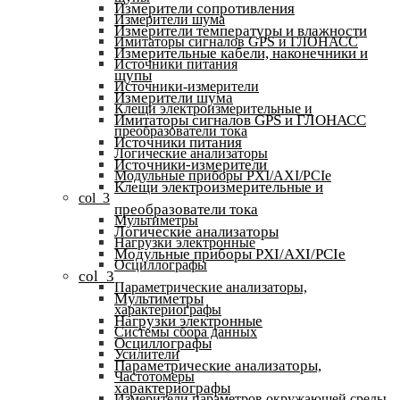
Измерители сопротивления
Измерители шума
Измерители температуры и влажности
Имитаторы сигналов GPS и ГЛОНАСС
Измерительные кабели, наконечники и
Источники питания
щупы
Источники-измерители
Измерители шума
Клещи электроизмерительные и
Имитаторы сигналов GPS и ГЛОНАСС
преобразователи тока
Источники питания
Логические анализаторы
Источники-измерители
Модульные приборы PXI/AXI/PCIe
Клещи электроизмерительные и
col_3
преобразователи тока
Мультиметры
Логические анализаторы
Нагрузки электронные
Модульные приборы PXI/AXI/PCIe
Осциллографы
col_3
Параметрические анализаторы,
Мультиметры
характериографы
Нагрузки электронные
Системы сбора данных
Осциллографы
Усилители
Параметрические анализаторы,
Частотомеры
характериографы
Измерители параметров окружающей среды