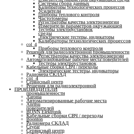
Системы сбора данных
Калибраторы технологических процессов
Усилители
Приборы теплового контроля
Частотомеры
Регистраторы качества электроэнергии
Измерители параметров окружающей
Тестеры электроустановок
среды
Электрические тестеры, индикаторы
Калибраторы технологических процессов
col_4
Приборы теплового контроля
Решения для радиоэлектронной промышленности
Регистраторы качества электроэнергии
Автоматизированные рабочие места поверителей
Тестеры электроустановок
Кабельные сборки СВЧ / переходы
Электрические тестеры, индикаторы
Радиомера СКЛАД
col_4
Сервисный центр
Решения для радиоэлектронной
ПРОИЗВОДИТЕЛИ
промышленности
Aaronia
Автоматизированные рабочие места
Anritsu
поверителей
BONN Elektronik
Кабельные сборки СВЧ / переходы
Boonton
Радиомера СКЛАД
Ceyear
Сервисный центр