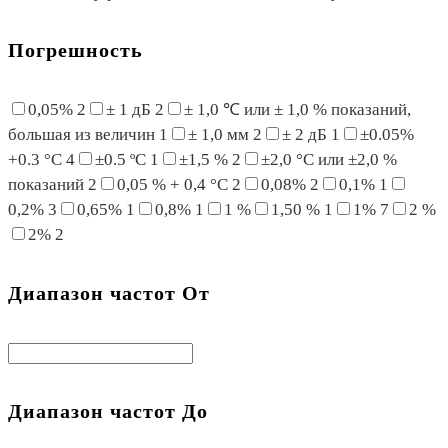
Погрешность
0,05%
2
± 1 дБ
2
± 1,0 ℃ или ± 1,0 % показаний,
большая из величин
1
± 1,0 мм
2
± 2 дБ
1
±0.05%
+0.3 °C
4
±0.5 ºC
1
±1,5 %
2
±2,0 °C или ±2,0 %
показаний
2
0,05 % + 0,4 °C
2
0,08%
2
0,1%
1
0,2%
3
0,65%
1
0,8%
1
1 %
1,50 %
1
1%
7
2 %
2%
2
Диапазон частот От
Диапазон частот До