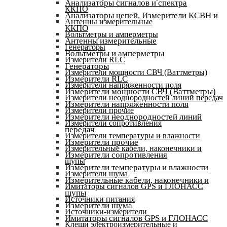
Анализаторы сигналов и спектра
ККПО
Анализаторы цепей, Измерители КСВН и
Антенны измерительные
ККПО
Вольтметры и амперметры
Антенны измерительные
Генераторы
Вольтметры и амперметры
Измерители RLC
Генераторы
Измерители мощности СВЧ (Ваттметры)
Измерители RLC
Измерители напряженности поля
Измерители мощности СВЧ (Ваттметры)
Измерители неоднородностей линий передач
Измерители напряженности поля
Измерители прочие
Измерители неоднородностей линий
Измерители сопротивления
передач
Измерители температуры и влажности
Измерители прочие
Измерительные кабели, наконечники и
Измерители сопротивления
щупы
Измерители температуры и влажности
Измерители шума
Измерительные кабели, наконечники и
Имитаторы сигналов GPS и ГЛОНАСС
щупы
Источники питания
Измерители шума
Источники-измерители
Имитаторы сигналов GPS и ГЛОНАСС
Клещи электроизмерительные и