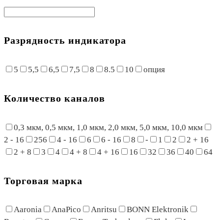
Разрядность индикатора
5
5,5
6,5
7,5
8
8.5
10
опция
Количество каналов
0,3 мкм, 0,5 мкм, 1,0 мкм, 2,0 мкм, 5,0 мкм, 10,0 мкм
2 - 16
256
4 - 16
6
6 - 16
8
-
1
2
2 + 16
2 + 8
3
4
4 + 8
4 + 16
16
32
36
40
64
Торговая марка
Aaronia
AnaPico
Anritsu
BONN Elektronik