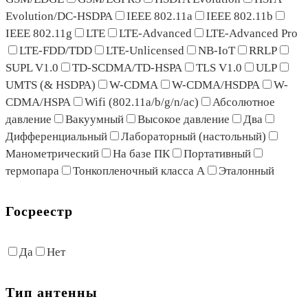
Evolution/DC-HSDPA
IEEE 802.11a
IEEE 802.11b
IEEE 802.11g
LTE
LTE-Advanced
LTE-Advanced Pro
LTE-FDD/TDD
LTE-Unlicensed
NB-IoT
RRLP
SUPL V1.0
TD-SCDMA/TD-HSPA
TLS V1.0
ULP
UMTS (& HSDPA)
W-CDMA
W-CDMA/HSDPA
W-
CDMA/HSPA
Wifi (802.11a/b/g/n/ac)
Абсолютное
давление
Вакуумный
Высокое давление
Два
Дифференциальный
Лабораторный (настольный)
Манометрический
На базе ПК
Портативный
термопара
Тонкопленочный класса A
Эталонный
Госреестр
Да
Нет
Тип антенны