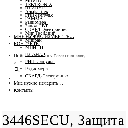
МНИПИ
TEKTRONIX
ПЛАНАР
АльфаТрек
РИП-Импульс
ГАММА
Радиомера
Завод СВТ
СКАРД-Электроникс
Миг Трейдинг
МНЕ НУЖНО ИЗМЕРИТЬ…
Микран
КОНТАКТЫ
МНИПИ
ПЛАНАР
Поиск по каталогу
РИП-Импульс
×
Радиомера
СКАРД-Электроникс
Мне нужно измерить…
Контакты
3446SECU, Защита