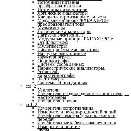
Источники питания
преобразователи тока
Источники-измерители
Логические анализаторы
Клещи электроизмерительные и
Модульные приборы PXI/AXI/PCIe
преобразователи тока
Мультиметры
Логические анализаторы
Нагрузки электронные
Модульные приборы PXI/AXI/PCIe
Осциллографы
Мультиметры
Параметрические анализаторы,
Нагрузки электронные
характериографы
Осциллографы
Системы сбора данных
Параметрические анализаторы,
Усилители
характериографы
Частотомеры
Системы сбора данных
col_2
Усилители
Измерители неоднородностей линий передач
Частотомеры
Измерители прочие
col_2
Измерители сопротивления
Измерители неоднородностей линий
Измерители температуры и влажности
передач
Измерительные кабели, наконечники и
Измерители прочие
щупы