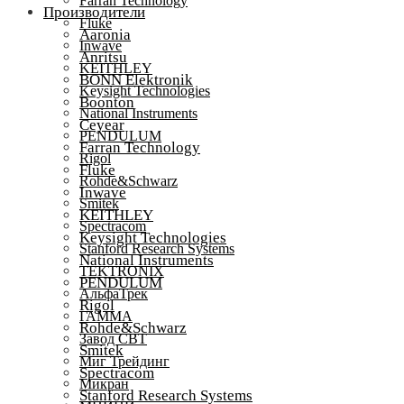
Farran Technology
Производители
Fluke
Aaronia
Inwave
Anritsu
KEITHLEY
BONN Elektronik
Keysight Technologies
Boonton
National Instruments
Ceyear
PENDULUM
Farran Technology
Rigol
Fluke
Rohde&Schwarz
Inwave
Smitek
KEITHLEY
Spectracom
Keysight Technologies
Stanford Research Systems
National Instruments
TEKTRONIX
PENDULUM
АльфаТрек
Rigol
ГАММА
Rohde&Schwarz
Завод СВТ
Smitek
Миг Трейдинг
Spectracom
Микран
Stanford Research Systems