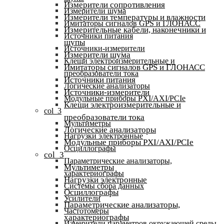
Измерители сопротивления
Измерители шума
Измерители температуры и влажности
Имитаторы сигналов GPS и ГЛОНАСС
Измерительные кабели, наконечники и
Источники питания
щупы
Источники-измерители
Измерители шума
Клещи электроизмерительные и
Имитаторы сигналов GPS и ГЛОНАСС
преобразователи тока
Источники питания
Логические анализаторы
Источники-измерители
Модульные приборы PXI/AXI/PCIe
Клещи электроизмерительные и
col_3
преобразователи тока
Мультиметры
Логические анализаторы
Нагрузки электронные
Модульные приборы PXI/AXI/PCIe
Осциллографы
col_3
Параметрические анализаторы,
Мультиметры
характериографы
Нагрузки электронные
Системы сбора данных
Осциллографы
Усилители
Параметрические анализаторы,
Частотомеры
характериографы
Измерители параметров окружающей среды