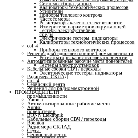
Системы сбора данных
Калибраторы технологических процессов
Усилители
Приборы теплового контроля
Частотомеры
Регистраторы качества электроэнергии
Измерители параметров окружающей
Тестеры электроустановок
среды
Электрические тестеры, индикаторы
Калибраторы технологических процессов
col_4
Приборы теплового контроля
Решения для радиоэлектронной промышленности
Регистраторы качества электроэнергии
Автоматизированные рабочие места поверителей
Тестеры электроустановок
Кабельные сборки СВЧ / переходы
Электрические тестеры, индикаторы
Радиомера СКЛАД
col_4
Сервисный центр
Решения для радиоэлектронной
ПРОИЗВОДИТЕЛИ
промышленности
Aaronia
Автоматизированные рабочие места
Anritsu
поверителей
BONN Elektronik
Кабельные сборки СВЧ / переходы
Boonton
Радиомера СКЛАД
Ceyear
Сервисный центр