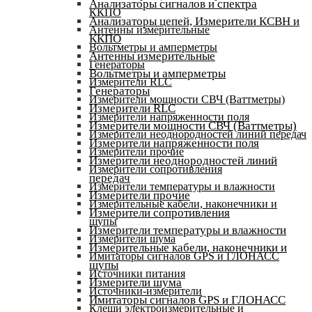
Анализаторы сигналов и спектра
ККПО
Анализаторы цепей, Измерители КСВН и
Антенны измерительные
ККПО
Вольтметры и амперметры
Антенны измерительные
Генераторы
Вольтметры и амперметры
Измерители RLC
Генераторы
Измерители мощности СВЧ (Ваттметры)
Измерители RLC
Измерители напряженности поля
Измерители мощности СВЧ (Ваттметры)
Измерители неоднородностей линий передач
Измерители напряженности поля
Измерители прочие
Измерители неоднородностей линий
Измерители сопротивления
передач
Измерители температуры и влажности
Измерители прочие
Измерительные кабели, наконечники и
Измерители сопротивления
щупы
Измерители температуры и влажности
Измерители шума
Измерительные кабели, наконечники и
Имитаторы сигналов GPS и ГЛОНАСС
щупы
Источники питания
Измерители шума
Источники-измерители
Имитаторы сигналов GPS и ГЛОНАСС
Клещи электроизмерительные и