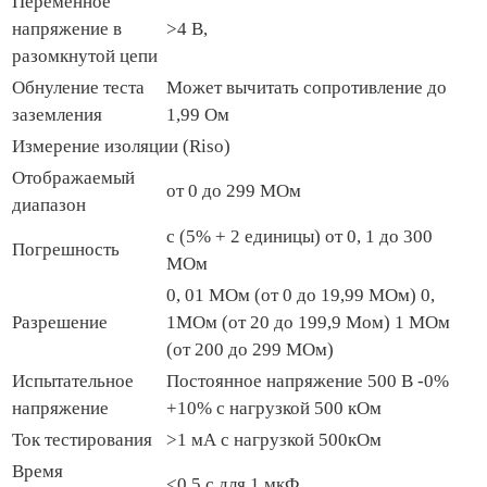
Переменное
напряжение в
>4 B,
разомкнутой цепи
Обнуление теста
Может вычитать сопротивление до
заземления
1,99 Ом
Измерение изоляции (Riso)
Отображаемый
от 0 до 299 МОм
диапазон
с (5% + 2 единицы) от 0, 1 до 300
Погрешность
МОм
0, 01 МОм (от 0 до 19,99 МОм) 0,
Разрешение
1МОм (от 20 до 199,9 Мом) 1 МОм
(от 200 до 299 МОм)
Испытательное
Постоянное напряжение 500 В -0%
напряжение
+10% с нагрузкой 500 кОм
Ток тестирования
>1 мА с нагрузкой 500кОм
Время
<0,5 с для 1 мкФ