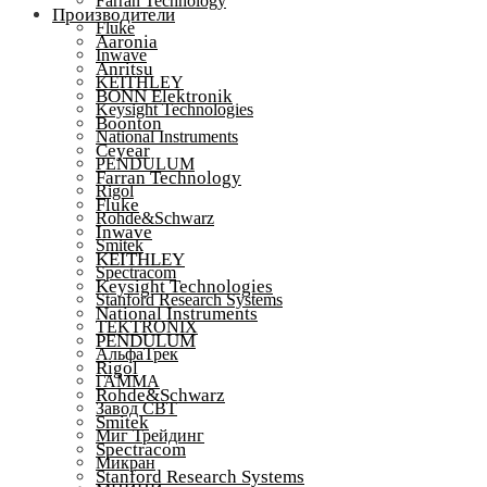
Farran Technology
Производители
Fluke
Aaronia
Inwave
Anritsu
KEITHLEY
BONN Elektronik
Keysight Technologies
Boonton
National Instruments
Ceyear
PENDULUM
Farran Technology
Rigol
Fluke
Rohde&Schwarz
Inwave
Smitek
KEITHLEY
Spectracom
Keysight Technologies
Stanford Research Systems
National Instruments
TEKTRONIX
PENDULUM
АльфаТрек
Rigol
ГАММА
Rohde&Schwarz
Завод СВТ
Smitek
Миг Трейдинг
Spectracom
Микран
Stanford Research Systems