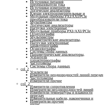
Источники питания
преобразователи тока
Источники-измерители
Логические анализаторы
Клещи электроизмерительные и
Модульные приборы PXI/AXI/PCIe
преобразователи тока
Мультиметры
Логические анализаторы
Нагрузки электронные
Модульные приборы PXI/AXI/PCIe
Осциллографы
Мультиметры
Параметрические анализаторы,
Нагрузки электронные
характериографы
Осциллографы
Системы сбора данных
Параметрические анализаторы,
Усилители
характериографы
Частотомеры
Системы сбора данных
col_2
Усилители
Измерители неоднородностей линий передач
Частотомеры
Измерители прочие
col_2
Измерители сопротивления
Измерители неоднородностей линий
Измерители температуры и влажности
передач
Измерительные кабели, наконечники и
Измерители прочие
щупы