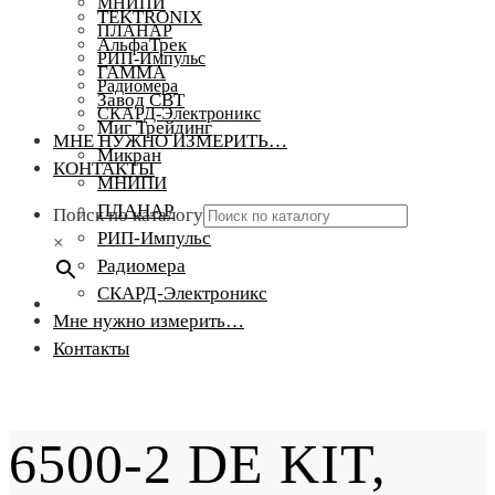
МНИПИ
TEKTRONIX
ПЛАНАР
АльфаТрек
РИП-Импульс
ГАММА
Радиомера
Завод СВТ
СКАРД-Электроникс
Миг Трейдинг
МНЕ НУЖНО ИЗМЕРИТЬ…
Микран
КОНТАКТЫ
МНИПИ
ПЛАНАР
Поиск по каталогу
РИП-Импульс
×
Радиомера
СКАРД-Электроникс
Мне нужно измерить…
Контакты
6500-2 DE KIT,