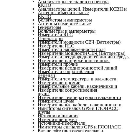
Анализаторы сигналов и спектра
ККПО
Анализаторы цепей, Измерители КСВН и
Антенны измерительные
ККПО
Вольтметры и амперметры
Антенны измерительные
Генераторы
Вольтметры и амперметры
Измерители RLC
Генераторы
Измерители мощности СВЧ (Ваттметры)
Измерители RLC
Измерители напряженности поля
Измерители мощности СВЧ (Ваттметры)
Измерители неоднородностей линий передач
Измерители напряженности поля
Измерители прочие
Измерители неоднородностей линий
Измерители сопротивления
передач
Измерители температуры и влажности
Измерители прочие
Измерительные кабели, наконечники и
Измерители сопротивления
щупы
Измерители температуры и влажности
Измерители шума
Измерительные кабели, наконечники и
Имитаторы сигналов GPS и ГЛОНАСС
щупы
Источники питания
Измерители шума
Источники-измерители
Имитаторы сигналов GPS и ГЛОНАСС
Клещи электроизмерительные и