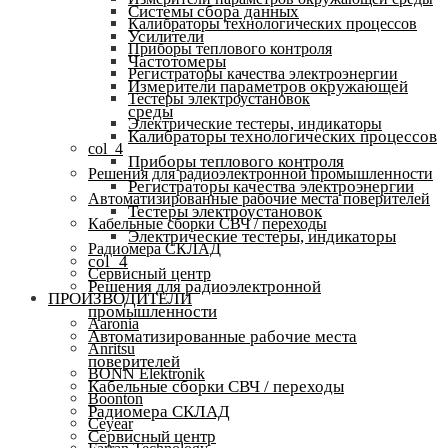
Системы сбора данных
Калибраторы технологических процессов
Усилители
Приборы теплового контроля
Частотомеры
Регистраторы качества электроэнергии
Измерители параметров окружающей
Тестеры электроустановок
среды
Электрические тестеры, индикаторы
Калибраторы технологических процессов
col_4
Приборы теплового контроля
Решения для радиоэлектронной промышленности
Регистраторы качества электроэнергии
Автоматизированные рабочие места поверителей
Тестеры электроустановок
Кабельные сборки СВЧ / переходы
Электрические тестеры, индикаторы
Радиомера СКЛАД
col_4
Сервисный центр
Решения для радиоэлектронной
ПРОИЗВОДИТЕЛИ
промышленности
Aaronia
Автоматизированные рабочие места
Anritsu
поверителей
BONN Elektronik
Кабельные сборки СВЧ / переходы
Boonton
Радиомера СКЛАД
Ceyear
Сервисный центр