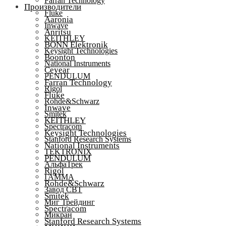
Farran Technology
Производители
Fluke
Aaronia
Inwave
Anritsu
KEITHLEY
BONN Elektronik
Keysight Technologies
Boonton
National Instruments
Ceyear
PENDULUM
Farran Technology
Rigol
Fluke
Rohde&Schwarz
Inwave
Smitek
KEITHLEY
Spectracom
Keysight Technologies
Stanford Research Systems
National Instruments
TEKTRONIX
PENDULUM
АльфаТрек
Rigol
ГАММА
Rohde&Schwarz
Завод СВТ
Smitek
Миг Трейдинг
Spectracom
Микран
Stanford Research Systems