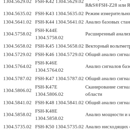
1304.5629.02
FSH-K42 1304.5629.02
R&S®FSH-Z28 или 
1304.5635.02
FSH-K43 1304.5635.02
Режим измерительно
1304.5641.02
FSH-K44 1304.5641.02
Анализ базовых ст
FSH-K44E
1304.5758.02
Расширенный анали
1304.5758.02
1304.5658.02
FSH-K45 1304.5658.02
Векторный вольтметр
1304.5729.02
FSH-K46 1304.5729.02
Общий анализ сигна
FSH-K46E
1304.5764.02
Анализ сигналов ба
1304.5764.02
1304.5787.02
FSH-K47 1304.5787.02
Общий анализ сигна
FSH-K47E
Сканирование сигна
1304.5806.02
1304.5806.02
области
1304.5841.02
FSH-K48 1304.5841.02
Общий анализ сигн
FSH-K48E
1304.5858.02
Анализ мощности и
1304.5858.02
1304.5735.02
FSH-K50 1304.5735.02
Анализ нисходящих 