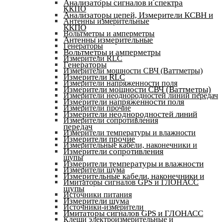
Анализаторы сигналов и спектра
ККПО
Анализаторы цепей, Измерители КСВН и
Антенны измерительные
ККПО
Вольтметры и амперметры
Антенны измерительные
Генераторы
Вольтметры и амперметры
Измерители RLC
Генераторы
Измерители мощности СВЧ (Ваттметры)
Измерители RLC
Измерители напряженности поля
Измерители мощности СВЧ (Ваттметры)
Измерители неоднородностей линий передач
Измерители напряженности поля
Измерители прочие
Измерители неоднородностей линий
Измерители сопротивления
передач
Измерители температуры и влажности
Измерители прочие
Измерительные кабели, наконечники и
Измерители сопротивления
щупы
Измерители температуры и влажности
Измерители шума
Измерительные кабели, наконечники и
Имитаторы сигналов GPS и ГЛОНАСС
щупы
Источники питания
Измерители шума
Источники-измерители
Имитаторы сигналов GPS и ГЛОНАСС
Клещи электроизмерительные и