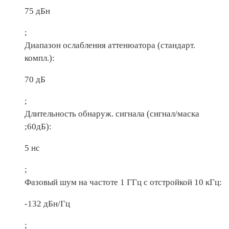
75 дБн
;
Диапазон ослабления аттенюатора (стандарт.
компл.):
70 дБ
;
Длительность обнаруж. сигнала (сигнал/маска
;60дБ):
5 нс
;
Фазовый шум на частоте 1 ГГц с отстройкой 10 кГц:
-132 дБн/Гц
;