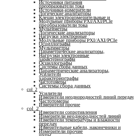
Источники питания
преобразователи тока
Источники-измерители
Логические анализаторы
Клещи электроизмерительные и
Модульные приборы PXI/AXI/PCIe
преобразователи тока
Мультиметры
Логические анализаторы
Нагрузки электронные
Модульные приборы PXI/AXI/PCIe
Осциллографы
Мультиметры
Параметрические анализаторы,
Нагрузки электронные
характериографы
Осциллографы
Системы сбора данных
Параметрические анализаторы,
Усилители
характериографы
Частотомеры
Системы сбора данных
col_2
Усилители
Измерители неоднородностей линий передач
Частотомеры
Измерители прочие
col_2
Измерители сопротивления
Измерители неоднородностей линий
Измерители температуры и влажности
передач
Измерительные кабели, наконечники и
Измерители прочие
щупы