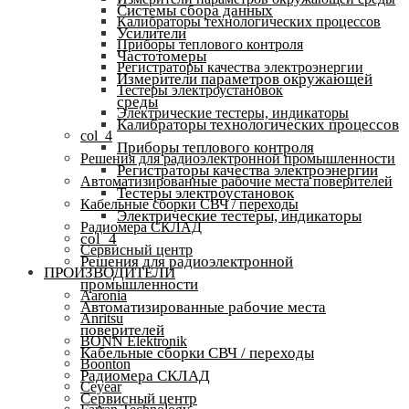
Системы сбора данных
Калибраторы технологических процессов
Усилители
Приборы теплового контроля
Частотомеры
Регистраторы качества электроэнергии
Измерители параметров окружающей
Тестеры электроустановок
среды
Электрические тестеры, индикаторы
Калибраторы технологических процессов
col_4
Приборы теплового контроля
Решения для радиоэлектронной промышленности
Регистраторы качества электроэнергии
Автоматизированные рабочие места поверителей
Тестеры электроустановок
Кабельные сборки СВЧ / переходы
Электрические тестеры, индикаторы
Радиомера СКЛАД
col_4
Сервисный центр
Решения для радиоэлектронной
ПРОИЗВОДИТЕЛИ
промышленности
Aaronia
Автоматизированные рабочие места
Anritsu
поверителей
BONN Elektronik
Кабельные сборки СВЧ / переходы
Boonton
Радиомера СКЛАД
Ceyear
Сервисный центр