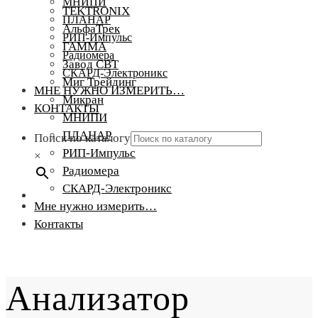
МНИПИ
TEKTRONIX
ПЛАНАР
АльфаТрек
РИП-Импульс
ГАММА
Радиомера
Завод СВТ
СКАРД-Электроникс
Миг Трейдинг
МНЕ НУЖНО ИЗМЕРИТЬ…
Микран
КОНТАКТЫ
МНИПИ
ПЛАНАР
Поиск по каталогу
РИП-Импульс
×
Радиомера
СКАРД-Электроникс
Мне нужно измерить…
Контакты
Анализатор