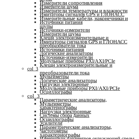
Измерители сопротивления
Измерители шума
Измерители температуры и влажности
Имитаторы сигналов GPS и ГЛОНАСС
Измерительные кабели, наконечники и
Источники питания
щупы
Источники-измерители
Измерители шума
Клещи электроизмерительные и
Имитаторы сигналов GPS и ГЛОНАСС
преобразователи тока
Источники питания
Логические анализаторы
Источники-измерители
Модульные приборы PXI/AXI/PCIe
Клещи электроизмерительные и
col_3
преобразователи тока
Мультиметры
Логические анализаторы
Нагрузки электронные
Модульные приборы PXI/AXI/PCIe
Осциллографы
col_3
Параметрические анализаторы,
Мультиметры
характериографы
Нагрузки электронные
Системы сбора данных
Осциллографы
Усилители
Параметрические анализаторы,
Частотомеры
характериографы
Измерители параметров окружающей среды