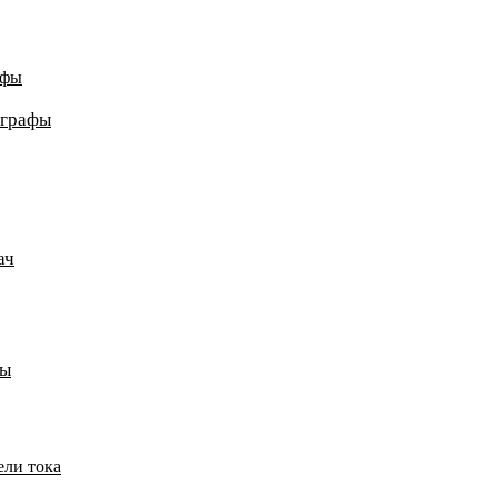
афы
ографы
ач
пы
ели тока