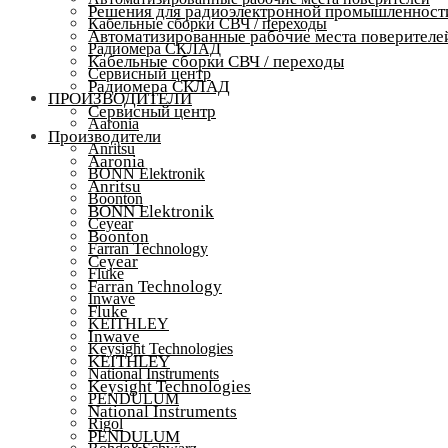
Решения для радиоэлектронной промышленност
Кабельные сборки СВЧ / переходы
Автоматизированные рабочие места поверителе
Радиомера СКЛАД
Кабельные сборки СВЧ / переходы
Сервисный центр
Радиомера СКЛАД
ПРОИЗВОДИТЕЛИ
Сервисный центр
Aaronia
Производители
Anritsu
Aaronia
BONN Elektronik
Anritsu
Boonton
BONN Elektronik
Ceyear
Boonton
Farran Technology
Ceyear
Fluke
Farran Technology
Inwave
Fluke
KEITHLEY
Inwave
Keysight Technologies
KEITHLEY
National Instruments
Keysight Technologies
PENDULUM
National Instruments
Rigol
PENDULUM