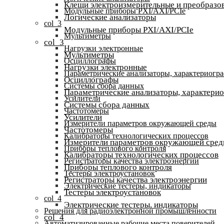
Клещи электроизмерительные и преобразов
Модульные приборы PXI/AXI/PCIe
Логические анализаторы
col_3
Модульные приборы PXI/AXI/PCIe
Мультиметры
col_3
Нагрузки электронные
Мультиметры
Осциллографы
Нагрузки электронные
Параметрические анализаторы, характериогр
Осциллографы
Системы сбора данных
Параметрические анализаторы, характери
Усилители
Системы сбора данных
Частотомеры
Усилители
Измерители параметров окружающей среды
Частотомеры
Калибраторы технологических процессов
Измерители параметров окружающей сре
Приборы теплового контроля
Калибраторы технологических процессов
Регистраторы качества электроэнергии
Приборы теплового контроля
Тестеры электроустановок
Регистраторы качества электроэнергии
Электрические тестеры, индикаторы
Тестеры электроустановок
col_4
Электрические тестеры, индикаторы
Решения для радиоэлектронной промышленности
col_4
Автоматизированные рабочие места поверителей