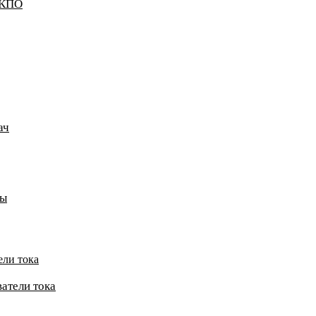
ККПО
ач
пы
ели тока
атели тока