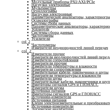
Модульные приборы PXI/AXI/PCIe
Нагрузки электронные
Мультиметры
Осциллографы
Нагрузки электронные
Параметрические анализаторы, характериогр
Осциллографы
Системы сбора данных
Параметрические анализаторы, характери
Усилители
Системы сбора данных
Частотомеры
Усилители
col_2
Частотомеры
Измерители неоднородностей линий передач
col_2
Измерители прочие
Измерители неоднородностей линий перед
Измерители сопротивления
Измерители прочие
Измерители температуры и влажности
Измерители сопротивления
Измерительные кабели, наконечники и щупы
Измерители температуры и влажности
Измерители шума
Измерительные кабели, наконечники и щу
Имитаторы сигналов GPS и ГЛОНАСС
Измерители шума
Источники питания
Имитаторы сигналов GPS и ГЛОНАСС
Источники-измерители
Источники питания
Клещи электроизмерительные и преобразоват
Источники-измерители
Логические анализаторы