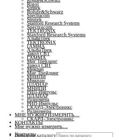
Rohde&Schwarz
Rigol
Smitek
Rohde&Schwarz
Spectracom
Smitek
Stanford Research Systems
Spectracom
TEKTRONIX
Stanford Research Systems
АльфаТрек
TEKTRONIX
ГАММА
АльфаТрек
Завод СВТ
ГАММА
Миг Трейдинг
Завод СВТ
Микран
Миг Трейдинг
МНИПИ
Микран
ПЛАНАР
МНИПИ
РИП-Импульс
ПЛАНАР
Радиомера
РИП-Импульс
СКАРД-Электроникс
Радиомера
МНЕ НУЖНО ИЗМЕРИТЬ…
СКАРД-Электроникс
КОНТАКТЫ
Мне нужно измерить…
Контакты
Поиск по каталогу