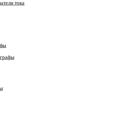
атели тока
афы
ографы
ды