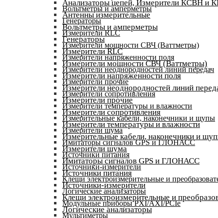
Анализаторы цепей, Измерители КСВН и 
Вольтметры и амперметры
Антенны измерительные
Генераторы
Вольтметры и амперметры
Измерители RLC
Генераторы
Измерители мощности СВЧ (Ваттметры)
Измерители RLC
Измерители напряженности поля
Измерители мощности СВЧ (Ваттметры)
Измерители неоднородностей линий передач
Измерители напряженности поля
Измерители прочие
Измерители неоднородностей линий перед
Измерители сопротивления
Измерители прочие
Измерители температуры и влажности
Измерители сопротивления
Измерительные кабели, наконечники и щупы
Измерители температуры и влажности
Измерители шума
Измерительные кабели, наконечники и щу
Имитаторы сигналов GPS и ГЛОНАСС
Измерители шума
Источники питания
Имитаторы сигналов GPS и ГЛОНАСС
Источники-измерители
Источники питания
Клещи электроизмерительные и преобразоват
Источники-измерители
Логические анализаторы
Клещи электроизмерительные и преобразов
Модульные приборы PXI/AXI/PCIe
Логические анализаторы
Мультиметры