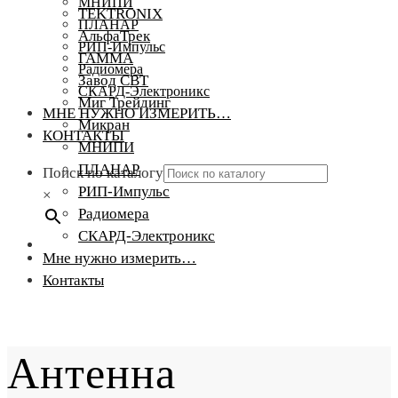
МНИПИ
TEKTRONIX
ПЛАНАР
АльфаТрек
РИП-Импульс
ГАММА
Радиомера
Завод СВТ
СКАРД-Электроникс
Миг Трейдинг
МНЕ НУЖНО ИЗМЕРИТЬ…
Микран
КОНТАКТЫ
МНИПИ
ПЛАНАР
Поиск по каталогу
РИП-Импульс
×
Радиомера
СКАРД-Электроникс
Мне нужно измерить…
Контакты
Антенна