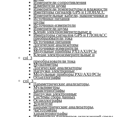
Измерители сопротивления
Измерители шума
Измерители температуры и влажности
Имитаторы сигналов GPS и ГЛОНАСС
Измерительные кабели, наконечники и
Источники питания
щупы
Источники-измерители
Измерители шума
Клещи электроизмерительные и
Имитаторы сигналов GPS и ГЛОНАСС
преобразователи тока
Источники питания
Логические анализаторы
Источники-измерители
Модульные приборы PXI/AXI/PCIe
Клещи электроизмерительные и
col_3
преобразователи тока
Мультиметры
Логические анализаторы
Нагрузки электронные
Модульные приборы PXI/AXI/PCIe
Осциллографы
col_3
Параметрические анализаторы,
Мультиметры
характериографы
Нагрузки электронные
Системы сбора данных
Осциллографы
Усилители
Параметрические анализаторы,
Частотомеры
характериографы
Измерители параметров окружающей среды