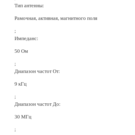
Тип антенны:
Рамочная, активная, магнитного поля
;
Импеданc:
50 Ом
;
Диапазон частот От:
9 кГц
;
Диапазон частот До:
30 МГц
;