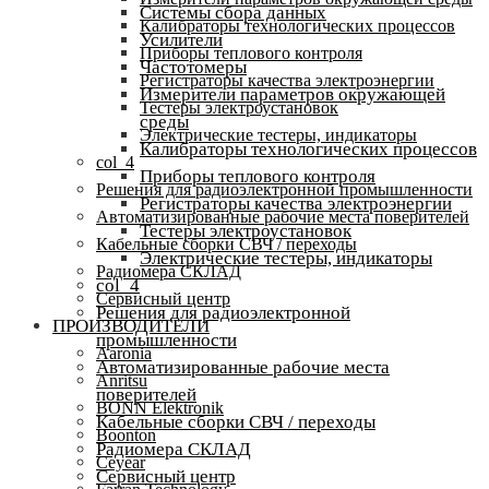
Системы сбора данных
Калибраторы технологических процессов
Усилители
Приборы теплового контроля
Частотомеры
Регистраторы качества электроэнергии
Измерители параметров окружающей
Тестеры электроустановок
среды
Электрические тестеры, индикаторы
Калибраторы технологических процессов
col_4
Приборы теплового контроля
Решения для радиоэлектронной промышленности
Регистраторы качества электроэнергии
Автоматизированные рабочие места поверителей
Тестеры электроустановок
Кабельные сборки СВЧ / переходы
Электрические тестеры, индикаторы
Радиомера СКЛАД
col_4
Сервисный центр
Решения для радиоэлектронной
ПРОИЗВОДИТЕЛИ
промышленности
Aaronia
Автоматизированные рабочие места
Anritsu
поверителей
BONN Elektronik
Кабельные сборки СВЧ / переходы
Boonton
Радиомера СКЛАД
Ceyear
Сервисный центр