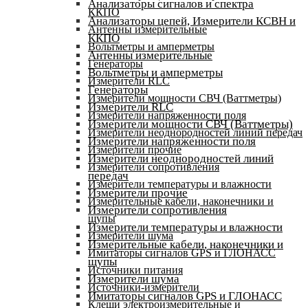
Анализаторы сигналов и спектра
ККПО
Анализаторы цепей, Измерители КСВН и
Антенны измерительные
ККПО
Вольтметры и амперметры
Антенны измерительные
Генераторы
Вольтметры и амперметры
Измерители RLC
Генераторы
Измерители мощности СВЧ (Ваттметры)
Измерители RLC
Измерители напряженности поля
Измерители мощности СВЧ (Ваттметры)
Измерители неоднородностей линий передач
Измерители напряженности поля
Измерители прочие
Измерители неоднородностей линий
Измерители сопротивления
передач
Измерители температуры и влажности
Измерители прочие
Измерительные кабели, наконечники и
Измерители сопротивления
щупы
Измерители температуры и влажности
Измерители шума
Измерительные кабели, наконечники и
Имитаторы сигналов GPS и ГЛОНАСС
щупы
Источники питания
Измерители шума
Источники-измерители
Имитаторы сигналов GPS и ГЛОНАСС
Клещи электроизмерительные и