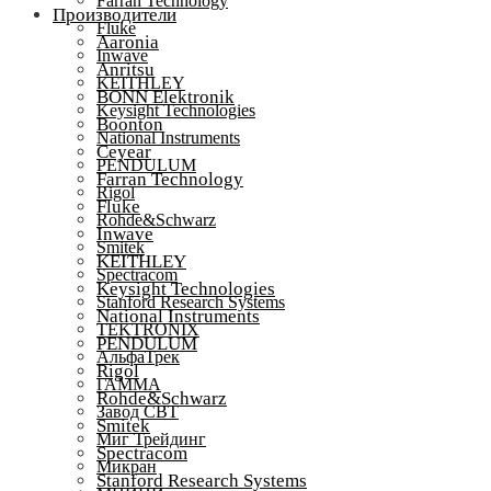
Farran Technology
Производители
Fluke
Aaronia
Inwave
Anritsu
KEITHLEY
BONN Elektronik
Keysight Technologies
Boonton
National Instruments
Ceyear
PENDULUM
Farran Technology
Rigol
Fluke
Rohde&Schwarz
Inwave
Smitek
KEITHLEY
Spectracom
Keysight Technologies
Stanford Research Systems
National Instruments
TEKTRONIX
PENDULUM
АльфаТрек
Rigol
ГАММА
Rohde&Schwarz
Завод СВТ
Smitek
Миг Трейдинг
Spectracom
Микран
Stanford Research Systems