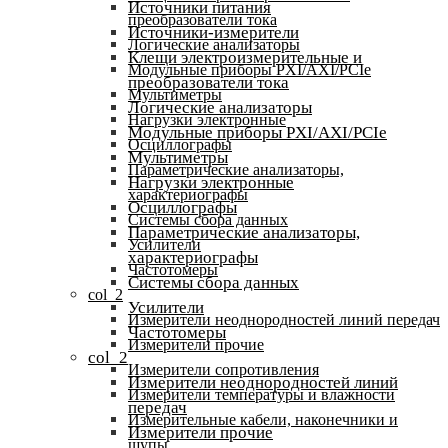
Источники питания
преобразователи тока
Источники-измерители
Логические анализаторы
Клещи электроизмерительные и
Модульные приборы PXI/AXI/PCIe
преобразователи тока
Мультиметры
Логические анализаторы
Нагрузки электронные
Модульные приборы PXI/AXI/PCIe
Осциллографы
Мультиметры
Параметрические анализаторы,
Нагрузки электронные
характериографы
Осциллографы
Системы сбора данных
Параметрические анализаторы,
Усилители
характериографы
Частотомеры
Системы сбора данных
col_2
Усилители
Измерители неоднородностей линий передач
Частотомеры
Измерители прочие
col_2
Измерители сопротивления
Измерители неоднородностей линий
Измерители температуры и влажности
передач
Измерительные кабели, наконечники и
Измерители прочие
щупы