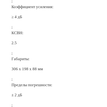
;
Коэффициент усиления:
≥ 4 дБ
;
КСВН:
2.5
;
Габариты:
306 х 198 х 88 мм
;
Пределы погрешности:
± 2 дБ
;