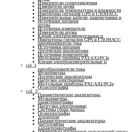
Измерители сопротивления
Измерители шума
Измерители температуры и влажности
Имитаторы сигналов GPS и ГЛОНАСС
Измерительные кабели, наконечники и
Источники питания
щупы
Источники-измерители
Измерители шума
Клещи электроизмерительные и
Имитаторы сигналов GPS и ГЛОНАСС
преобразователи тока
Источники питания
Логические анализаторы
Источники-измерители
Модульные приборы PXI/AXI/PCIe
Клещи электроизмерительные и
col_3
преобразователи тока
Мультиметры
Логические анализаторы
Нагрузки электронные
Модульные приборы PXI/AXI/PCIe
Осциллографы
col_3
Параметрические анализаторы,
Мультиметры
характериографы
Нагрузки электронные
Системы сбора данных
Осциллографы
Усилители
Параметрические анализаторы,
Частотомеры
характериографы
Измерители параметров окружающей среды