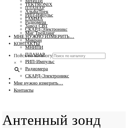
МНИПИ
TEKTRONIX
ПЛАНАР
АльфаТрек
РИП-Импульс
ГАММА
Радиомера
Завод СВТ
СКАРД-Электроникс
Миг Трейдинг
МНЕ НУЖНО ИЗМЕРИТЬ…
Микран
КОНТАКТЫ
МНИПИ
ПЛАНАР
Поиск по каталогу
РИП-Импульс
×
Радиомера
СКАРД-Электроникс
Мне нужно измерить…
Контакты
Антенный зонд