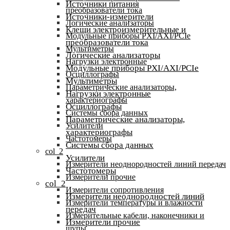
Источники питания
преобразователи тока
Источники-измерители
Логические анализаторы
Клещи электроизмерительные и
Модульные приборы PXI/AXI/PCIe
преобразователи тока
Мультиметры
Логические анализаторы
Нагрузки электронные
Модульные приборы PXI/AXI/PCIe
Осциллографы
Мультиметры
Параметрические анализаторы,
Нагрузки электронные
характериографы
Осциллографы
Системы сбора данных
Параметрические анализаторы,
Усилители
характериографы
Частотомеры
Системы сбора данных
col_2
Усилители
Измерители неоднородностей линий передач
Частотомеры
Измерители прочие
col_2
Измерители сопротивления
Измерители неоднородностей линий
Измерители температуры и влажности
передач
Измерительные кабели, наконечники и
Измерители прочие
щупы