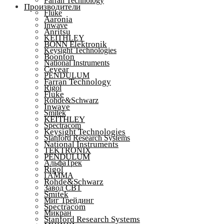
Farran Technology
Производители
Fluke
Aaronia
Inwave
Anritsu
KEITHLEY
BONN Elektronik
Keysight Technologies
Boonton
National Instruments
Ceyear
PENDULUM
Farran Technology
Rigol
Fluke
Rohde&Schwarz
Inwave
Smitek
KEITHLEY
Spectracom
Keysight Technologies
Stanford Research Systems
National Instruments
TEKTRONIX
PENDULUM
АльфаТрек
Rigol
ГАММА
Rohde&Schwarz
Завод СВТ
Smitek
Миг Трейдинг
Spectracom
Микран
Stanford Research Systems