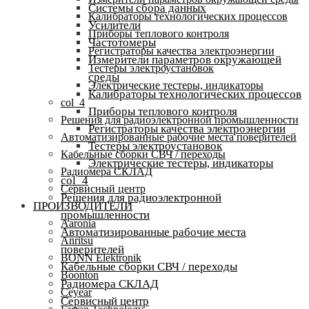
Системы сбора данных
Калибраторы технологических процессов
Усилители
Приборы теплового контроля
Частотомеры
Регистраторы качества электроэнергии
Измерители параметров окружающей
Тестеры электроустановок
среды
Электрические тестеры, индикаторы
Калибраторы технологических процессов
col_4
Приборы теплового контроля
Решения для радиоэлектронной промышленности
Регистраторы качества электроэнергии
Автоматизированные рабочие места поверителей
Тестеры электроустановок
Кабельные сборки СВЧ / переходы
Электрические тестеры, индикаторы
Радиомера СКЛАД
col_4
Сервисный центр
Решения для радиоэлектронной
ПРОИЗВОДИТЕЛИ
промышленности
Aaronia
Автоматизированные рабочие места
Anritsu
поверителей
BONN Elektronik
Кабельные сборки СВЧ / переходы
Boonton
Радиомера СКЛАД
Ceyear
Сервисный центр