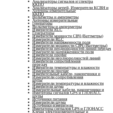
Анализаторы сигналов и спектра
ККПО
Анализаторы цепей, Измерители КСВН и
Антенны измерительные
ККПО
Вольтметры и амперметры
Антенны измерительные
Генераторы
Вольтметры и амперметры
Измерители RLC
Генераторы
Измерители мощности СВЧ (Ваттметры)
Измерители RLC
Измерители напряженности поля
Измерители мощности СВЧ (Ваттметры)
Измерители неоднородностей линий передач
Измерители напряженности поля
Измерители прочие
Измерители неоднородностей линий
Измерители сопротивления
передач
Измерители температуры и влажности
Измерители прочие
Измерительные кабели, наконечники и
Измерители сопротивления
щупы
Измерители температуры и влажности
Измерители шума
Измерительные кабели, наконечники и
Имитаторы сигналов GPS и ГЛОНАСС
щупы
Источники питания
Измерители шума
Источники-измерители
Имитаторы сигналов GPS и ГЛОНАСС
Клещи электроизмерительные и