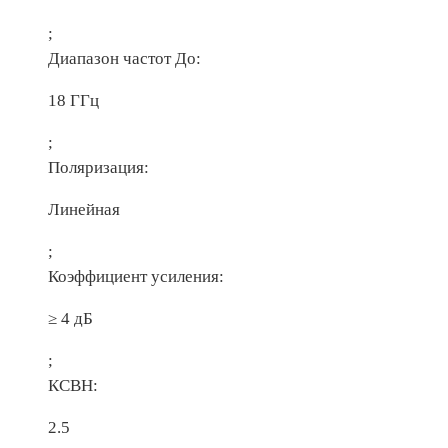
;
Диапазон частот До:
18 ГГц
;
Поляризация:
Линейная
;
Коэффициент усиления:
≥ 4 дБ
;
КСВН:
2.5