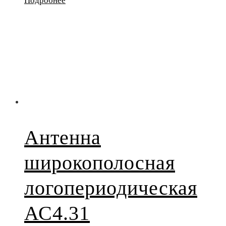
Подробнее
Антенна
широкополосная
логопериодическая
АС4.31