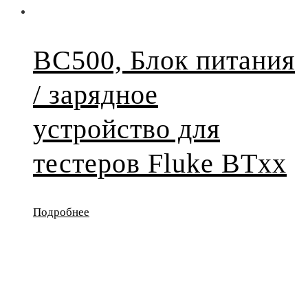
BC500, Блок питания
/ зарядное
устройство для
тестеров Fluke BTxx
Подробнее