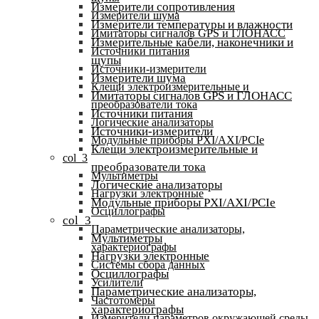
Измерители сопротивления
Измерители шума
Измерители температуры и влажности
Имитаторы сигналов GPS и ГЛОНАСС
Измерительные кабели, наконечники и
Источники питания
щупы
Источники-измерители
Измерители шума
Клещи электроизмерительные и
Имитаторы сигналов GPS и ГЛОНАСС
преобразователи тока
Источники питания
Логические анализаторы
Источники-измерители
Модульные приборы PXI/AXI/PCIe
Клещи электроизмерительные и
col_3
преобразователи тока
Мультиметры
Логические анализаторы
Нагрузки электронные
Модульные приборы PXI/AXI/PCIe
Осциллографы
col_3
Параметрические анализаторы,
Мультиметры
характериографы
Нагрузки электронные
Системы сбора данных
Осциллографы
Усилители
Параметрические анализаторы,
Частотомеры
характериографы
Измерители параметров окружающей среды