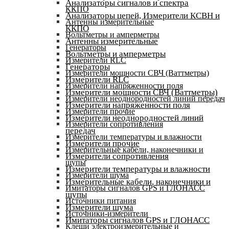
Анализаторы сигналов и спектра
ККПО
Анализаторы цепей, Измерители КСВН и
Антенны измерительные
ККПО
Вольтметры и амперметры
Антенны измерительные
Генераторы
Вольтметры и амперметры
Измерители RLC
Генераторы
Измерители мощности СВЧ (Ваттметры)
Измерители RLC
Измерители напряженности поля
Измерители мощности СВЧ (Ваттметры)
Измерители неоднородностей линий передач
Измерители напряженности поля
Измерители прочие
Измерители неоднородностей линий
Измерители сопротивления
передач
Измерители температуры и влажности
Измерители прочие
Измерительные кабели, наконечники и
Измерители сопротивления
щупы
Измерители температуры и влажности
Измерители шума
Измерительные кабели, наконечники и
Имитаторы сигналов GPS и ГЛОНАСС
щупы
Источники питания
Измерители шума
Источники-измерители
Имитаторы сигналов GPS и ГЛОНАСС
Клещи электроизмерительные и