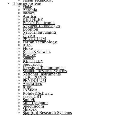
Farran Technology
Производители
Fluke
Aaronia
Inwave
Anritsu
KEITHLEY
BONN Elektronik
Keysight Technologies
Boonton
National Instruments
Ceyear
PENDULUM
Farran Technology
Rigol
Fluke
Rohde&Schwarz
Inwave
Smitek
KEITHLEY
Spectracom
Keysight Technologies
Stanford Research Systems
National Instruments
TEKTRONIX
PENDULUM
АльфаТрек
Rigol
ГАММА
Rohde&Schwarz
Завод СВТ
Smitek
Миг Трейдинг
Spectracom
Микран
Stanford Research Systems