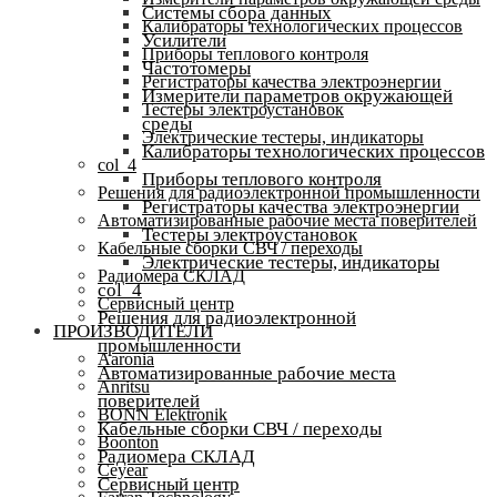
Системы сбора данных
Калибраторы технологических процессов
Усилители
Приборы теплового контроля
Частотомеры
Регистраторы качества электроэнергии
Измерители параметров окружающей
Тестеры электроустановок
среды
Электрические тестеры, индикаторы
Калибраторы технологических процессов
col_4
Приборы теплового контроля
Решения для радиоэлектронной промышленности
Регистраторы качества электроэнергии
Автоматизированные рабочие места поверителей
Тестеры электроустановок
Кабельные сборки СВЧ / переходы
Электрические тестеры, индикаторы
Радиомера СКЛАД
col_4
Сервисный центр
Решения для радиоэлектронной
ПРОИЗВОДИТЕЛИ
промышленности
Aaronia
Автоматизированные рабочие места
Anritsu
поверителей
BONN Elektronik
Кабельные сборки СВЧ / переходы
Boonton
Радиомера СКЛАД
Ceyear
Сервисный центр