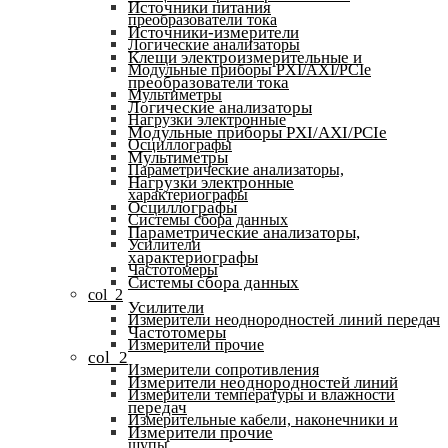
Источники питания
преобразователи тока
Источники-измерители
Логические анализаторы
Клещи электроизмерительные и
Модульные приборы PXI/AXI/PCIe
преобразователи тока
Мультиметры
Логические анализаторы
Нагрузки электронные
Модульные приборы PXI/AXI/PCIe
Осциллографы
Мультиметры
Параметрические анализаторы,
Нагрузки электронные
характериографы
Осциллографы
Системы сбора данных
Параметрические анализаторы,
Усилители
характериографы
Частотомеры
Системы сбора данных
col_2
Усилители
Измерители неоднородностей линий передач
Частотомеры
Измерители прочие
col_2
Измерители сопротивления
Измерители неоднородностей линий
Измерители температуры и влажности
передач
Измерительные кабели, наконечники и
Измерители прочие
щупы