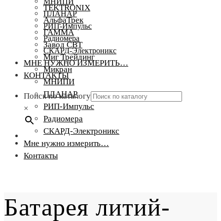
МНИПИ
TEKTRONIX
ПЛАНАР
АльфаТрек
РИП-Импульс
ГАММА
Радиомера
Завод СВТ
СКАРД-Электроникс
Миг Трейдинг
МНЕ НУЖНО ИЗМЕРИТЬ…
Микран
КОНТАКТЫ
МНИПИ
ПЛАНАР
Поиск по каталогу
РИП-Импульс
×
Радиомера
СКАРД-Электроникс
Мне нужно измерить…
Контакты
Батарея литий-