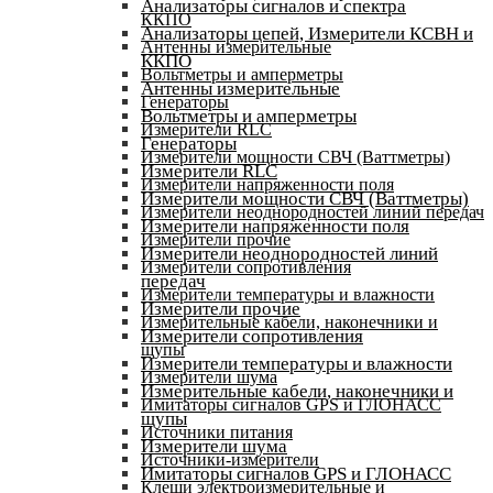
Анализаторы сигналов и спектра
ККПО
Анализаторы цепей, Измерители КСВН и
Антенны измерительные
ККПО
Вольтметры и амперметры
Антенны измерительные
Генераторы
Вольтметры и амперметры
Измерители RLC
Генераторы
Измерители мощности СВЧ (Ваттметры)
Измерители RLC
Измерители напряженности поля
Измерители мощности СВЧ (Ваттметры)
Измерители неоднородностей линий передач
Измерители напряженности поля
Измерители прочие
Измерители неоднородностей линий
Измерители сопротивления
передач
Измерители температуры и влажности
Измерители прочие
Измерительные кабели, наконечники и
Измерители сопротивления
щупы
Измерители температуры и влажности
Измерители шума
Измерительные кабели, наконечники и
Имитаторы сигналов GPS и ГЛОНАСС
щупы
Источники питания
Измерители шума
Источники-измерители
Имитаторы сигналов GPS и ГЛОНАСС
Клещи электроизмерительные и