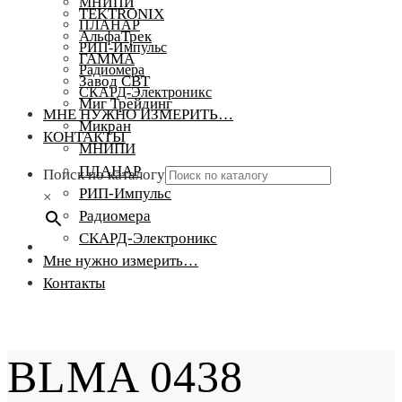
МНИПИ
TEKTRONIX
ПЛАНАР
АльфаТрек
РИП-Импульс
ГАММА
Радиомера
Завод СВТ
СКАРД-Электроникс
Миг Трейдинг
МНЕ НУЖНО ИЗМЕРИТЬ…
Микран
КОНТАКТЫ
МНИПИ
ПЛАНАР
Поиск по каталогу
РИП-Импульс
×
Радиомера
СКАРД-Электроникс
Мне нужно измерить…
Контакты
BLMA 0438