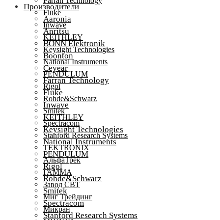
Farran Technology
Производители
Fluke
Aaronia
Inwave
Anritsu
KEITHLEY
BONN Elektronik
Keysight Technologies
Boonton
National Instruments
Ceyear
PENDULUM
Farran Technology
Rigol
Fluke
Rohde&Schwarz
Inwave
Smitek
KEITHLEY
Spectracom
Keysight Technologies
Stanford Research Systems
National Instruments
TEKTRONIX
PENDULUM
АльфаТрек
Rigol
ГАММА
Rohde&Schwarz
Завод СВТ
Smitek
Миг Трейдинг
Spectracom
Микран
Stanford Research Systems