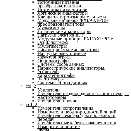
Источники питания
преобразователи тока
Источники-измерители
Логические анализаторы
Клещи электроизмерительные и
Модульные приборы PXI/AXI/PCIe
преобразователи тока
Мультиметры
Логические анализаторы
Нагрузки электронные
Модульные приборы PXI/AXI/PCIe
Осциллографы
Мультиметры
Параметрические анализаторы,
Нагрузки электронные
характериографы
Осциллографы
Системы сбора данных
Параметрические анализаторы,
Усилители
характериографы
Частотомеры
Системы сбора данных
col_2
Усилители
Измерители неоднородностей линий передач
Частотомеры
Измерители прочие
col_2
Измерители сопротивления
Измерители неоднородностей линий
Измерители температуры и влажности
передач
Измерительные кабели, наконечники и
Измерители прочие
щупы