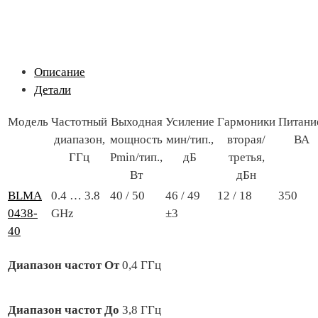
Описание
Детали
Модель
Частотный
Выходная
Усиление
Гармоники
Питани
диапазон,
мощность
мин/тип.,
вторая/
ВА
ГГц
Pmin/тип.,
дБ
третья,
Вт
дБн
BLMA
0.4 … 3.8
40 / 50
46 / 49
12 / 18
350
0438-
GHz
±3
40
Диапазон частот От
0,4 ГГц
Диапазон частот До
3,8 ГГц