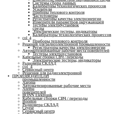
Системы сбора данных
Калибраторы технологических процессов
Усилители
Приборы теплового контроля
Частотомеры
Регистраторы качества электроэнергии
Измерители параметров окружающей
Тестеры электроустановок
среды
Электрические тестеры, индикаторы
Калибраторы технологических процессов
col_4
Приборы теплового контроля
Решения для радиоэлектронной промышленности
Регистраторы качества электроэнергии
Автоматизированные рабочие места поверителей
Тестеры электроустановок
Кабельные сборки СВЧ / переходы
Электрические тестеры, индикаторы
Радиомера СКЛАД
col_4
Сервисный центр
Решения для радиоэлектронной
ПРОИЗВОДИТЕЛИ
промышленности
Aaronia
Автоматизированные рабочие места
Anritsu
поверителей
BONN Elektronik
Кабельные сборки СВЧ / переходы
Boonton
Радиомера СКЛАД
Ceyear
Сервисный центр