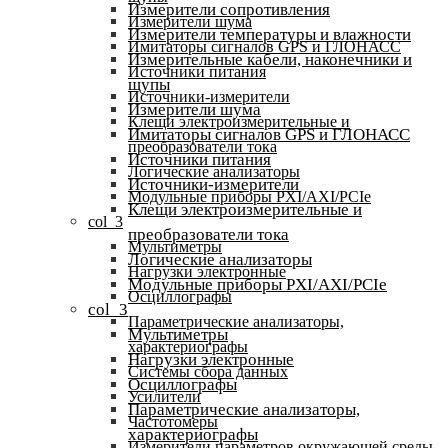
Измерители сопротивления
Измерители шума
Измерители температуры и влажности
Имитаторы сигналов GPS и ГЛОНАСС
Измерительные кабели, наконечники и
Источники питания
щупы
Источники-измерители
Измерители шума
Клещи электроизмерительные и
Имитаторы сигналов GPS и ГЛОНАСС
преобразователи тока
Источники питания
Логические анализаторы
Источники-измерители
Модульные приборы PXI/AXI/PCIe
Клещи электроизмерительные и
col_3
преобразователи тока
Мультиметры
Логические анализаторы
Нагрузки электронные
Модульные приборы PXI/AXI/PCIe
Осциллографы
col_3
Параметрические анализаторы,
Мультиметры
характериографы
Нагрузки электронные
Системы сбора данных
Осциллографы
Усилители
Параметрические анализаторы,
Частотомеры
характериографы
Измерители параметров окружающей среды