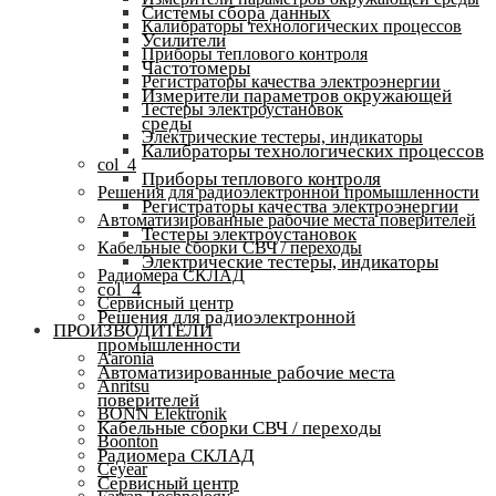
Системы сбора данных
Калибраторы технологических процессов
Усилители
Приборы теплового контроля
Частотомеры
Регистраторы качества электроэнергии
Измерители параметров окружающей
Тестеры электроустановок
среды
Электрические тестеры, индикаторы
Калибраторы технологических процессов
col_4
Приборы теплового контроля
Решения для радиоэлектронной промышленности
Регистраторы качества электроэнергии
Автоматизированные рабочие места поверителей
Тестеры электроустановок
Кабельные сборки СВЧ / переходы
Электрические тестеры, индикаторы
Радиомера СКЛАД
col_4
Сервисный центр
Решения для радиоэлектронной
ПРОИЗВОДИТЕЛИ
промышленности
Aaronia
Автоматизированные рабочие места
Anritsu
поверителей
BONN Elektronik
Кабельные сборки СВЧ / переходы
Boonton
Радиомера СКЛАД
Ceyear
Сервисный центр