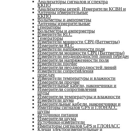
Анализаторы сигналов и спектра
ККПО
Анализаторы цепей, Измерители КСВН и
Антенны измерительные
ККПО
Вольтметры и амперметры
Антенны измерительные
Генераторы
Вольтметры и амперметры
Измерители RLC
Генераторы
Измерители мощности СВЧ (Ваттметры)
Измерители RLC
Измерители напряженности поля
Измерители мощности СВЧ (Ваттметры)
Измерители неоднородностей линий передач
Измерители напряженности поля
Измерители прочие
Измерители неоднородностей линий
Измерители сопротивления
передач
Измерители температуры и влажности
Измерители прочие
Измерительные кабели, наконечники и
Измерители сопротивления
щупы
Измерители температуры и влажности
Измерители шума
Измерительные кабели, наконечники и
Имитаторы сигналов GPS и ГЛОНАСС
щупы
Источники питания
Измерители шума
Источники-измерители
Имитаторы сигналов GPS и ГЛОНАСС
Клещи электроизмерительные и