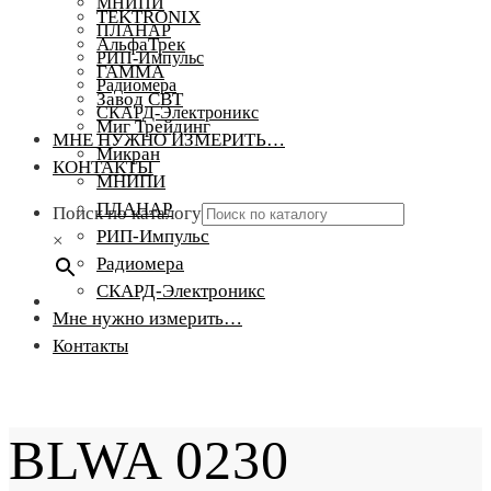
МНИПИ
TEKTRONIX
ПЛАНАР
АльфаТрек
РИП-Импульс
ГАММА
Радиомера
Завод СВТ
СКАРД-Электроникс
Миг Трейдинг
МНЕ НУЖНО ИЗМЕРИТЬ…
Микран
КОНТАКТЫ
МНИПИ
ПЛАНАР
Поиск по каталогу
РИП-Импульс
×
Радиомера
СКАРД-Электроникс
Мне нужно измерить…
Контакты
BLWA 0230