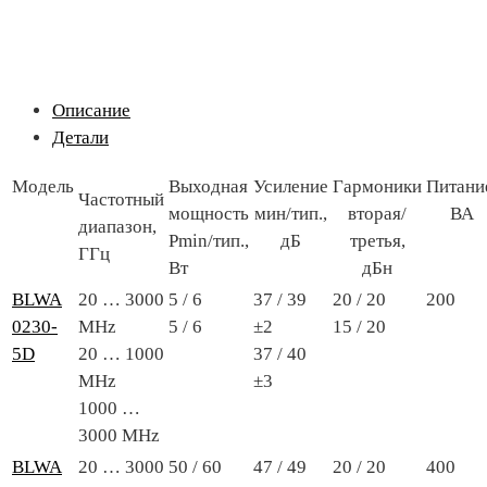
Описание
Детали
Модель
Выходная
Усиление
Гармоники
Питани
Частотный
мощность
мин/тип.,
вторая/
ВА
диапазон,
Pmin/тип.,
дБ
третья,
ГГц
Вт
дБн
BLWA
20 … 3000
5 / 6
37 / 39
20 / 20
200
0230-
MHz
5 / 6
±2
15 / 20
5D
20 … 1000
37 / 40
MHz
±3
1000 …
3000 MHz
BLWA
20 … 3000
50 / 60
47 / 49
20 / 20
400