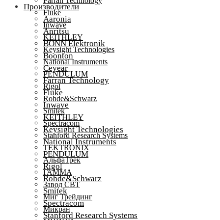
Farran Technology
Производители
Fluke
Aaronia
Inwave
Anritsu
KEITHLEY
BONN Elektronik
Keysight Technologies
Boonton
National Instruments
Ceyear
PENDULUM
Farran Technology
Rigol
Fluke
Rohde&Schwarz
Inwave
Smitek
KEITHLEY
Spectracom
Keysight Technologies
Stanford Research Systems
National Instruments
TEKTRONIX
PENDULUM
АльфаТрек
Rigol
ГАММА
Rohde&Schwarz
Завод СВТ
Smitek
Миг Трейдинг
Spectracom
Микран
Stanford Research Systems