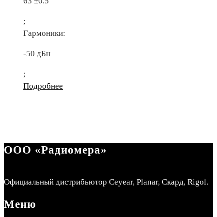
63 ±0.5
;
Гармоники:
-50 дБн
;
Подробнее
ООО «Радиомера»
Официальный дистрибьютор Ceyear, Planar, Скард, Rigol.
Меню