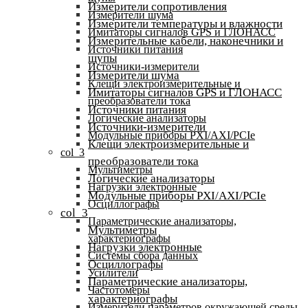
Измерители сопротивления
Измерители шума
Измерители температуры и влажности
Имитаторы сигналов GPS и ГЛОНАСС
Измерительные кабели, наконечники и
Источники питания
щупы
Источники-измерители
Измерители шума
Клещи электроизмерительные и
Имитаторы сигналов GPS и ГЛОНАСС
преобразователи тока
Источники питания
Логические анализаторы
Источники-измерители
Модульные приборы PXI/AXI/PCIe
Клещи электроизмерительные и
col_3
преобразователи тока
Мультиметры
Логические анализаторы
Нагрузки электронные
Модульные приборы PXI/AXI/PCIe
Осциллографы
col_3
Параметрические анализаторы,
Мультиметры
характериографы
Нагрузки электронные
Системы сбора данных
Осциллографы
Усилители
Параметрические анализаторы,
Частотомеры
характериографы
Измерители параметров окружающей среды