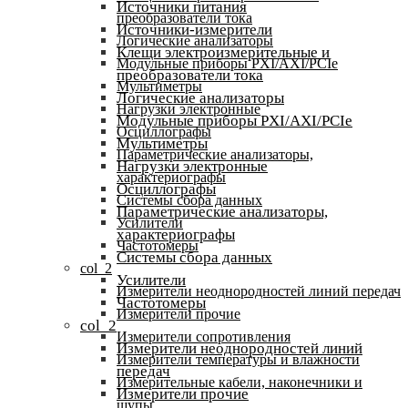
Источники питания
преобразователи тока
Источники-измерители
Логические анализаторы
Клещи электроизмерительные и
Модульные приборы PXI/AXI/PCIe
преобразователи тока
Мультиметры
Логические анализаторы
Нагрузки электронные
Модульные приборы PXI/AXI/PCIe
Осциллографы
Мультиметры
Параметрические анализаторы,
Нагрузки электронные
характериографы
Осциллографы
Системы сбора данных
Параметрические анализаторы,
Усилители
характериографы
Частотомеры
Системы сбора данных
col_2
Усилители
Измерители неоднородностей линий передач
Частотомеры
Измерители прочие
col_2
Измерители сопротивления
Измерители неоднородностей линий
Измерители температуры и влажности
передач
Измерительные кабели, наконечники и
Измерители прочие
щупы