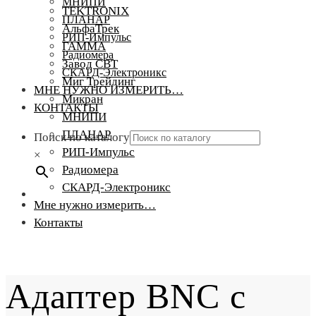
МНИПИ
TEKTRONIX
ПЛАНАР
АльфаТрек
РИП-Импульс
ГАММА
Радиомера
Завод СВТ
СКАРД-Электроникс
Миг Трейдинг
МНЕ НУЖНО ИЗМЕРИТЬ…
Микран
КОНТАКТЫ
МНИПИ
ПЛАНАР
Поиск по каталогу
РИП-Импульс
×
Радиомера
СКАРД-Электроникс
Мне нужно измерить…
Контакты
Адаптер BNC с