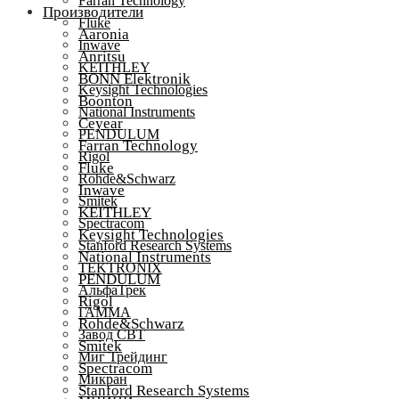
Farran Technology
Производители
Fluke
Aaronia
Inwave
Anritsu
KEITHLEY
BONN Elektronik
Keysight Technologies
Boonton
National Instruments
Ceyear
PENDULUM
Farran Technology
Rigol
Fluke
Rohde&Schwarz
Inwave
Smitek
KEITHLEY
Spectracom
Keysight Technologies
Stanford Research Systems
National Instruments
TEKTRONIX
PENDULUM
АльфаТрек
Rigol
ГАММА
Rohde&Schwarz
Завод СВТ
Smitek
Миг Трейдинг
Spectracom
Микран
Stanford Research Systems