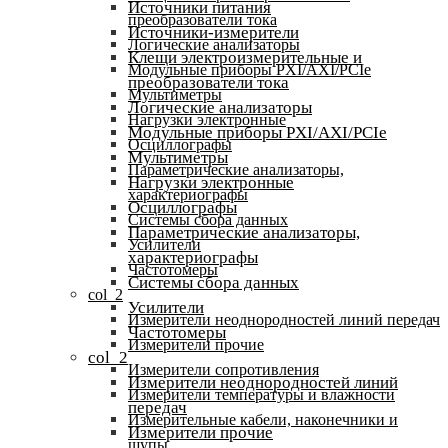
Источники питания
преобразователи тока
Источники-измерители
Логические анализаторы
Клещи электроизмерительные и
Модульные приборы PXI/AXI/PCIe
преобразователи тока
Мультиметры
Логические анализаторы
Нагрузки электронные
Модульные приборы PXI/AXI/PCIe
Осциллографы
Мультиметры
Параметрические анализаторы,
Нагрузки электронные
характериографы
Осциллографы
Системы сбора данных
Параметрические анализаторы,
Усилители
характериографы
Частотомеры
Системы сбора данных
col_2
Усилители
Измерители неоднородностей линий передач
Частотомеры
Измерители прочие
col_2
Измерители сопротивления
Измерители неоднородностей линий
Измерители температуры и влажности
передач
Измерительные кабели, наконечники и
Измерители прочие
щупы