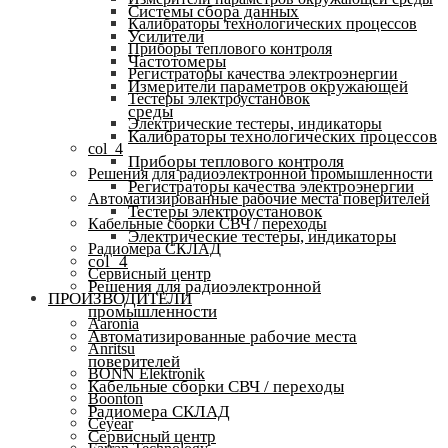
Системы сбора данных
Калибраторы технологических процессов
Усилители
Приборы теплового контроля
Частотомеры
Регистраторы качества электроэнергии
Измерители параметров окружающей
Тестеры электроустановок
среды
Электрические тестеры, индикаторы
Калибраторы технологических процессов
col_4
Приборы теплового контроля
Решения для радиоэлектронной промышленности
Регистраторы качества электроэнергии
Автоматизированные рабочие места поверителей
Тестеры электроустановок
Кабельные сборки СВЧ / переходы
Электрические тестеры, индикаторы
Радиомера СКЛАД
col_4
Сервисный центр
Решения для радиоэлектронной
ПРОИЗВОДИТЕЛИ
промышленности
Aaronia
Автоматизированные рабочие места
Anritsu
поверителей
BONN Elektronik
Кабельные сборки СВЧ / переходы
Boonton
Радиомера СКЛАД
Ceyear
Сервисный центр