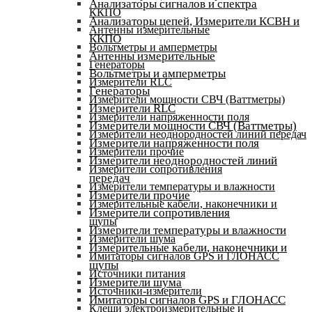
Анализаторы сигналов и спектра
ККПО
Анализаторы цепей, Измерители КСВН и
Антенны измерительные
ККПО
Вольтметры и амперметры
Антенны измерительные
Генераторы
Вольтметры и амперметры
Измерители RLC
Генераторы
Измерители мощности СВЧ (Ваттметры)
Измерители RLC
Измерители напряженности поля
Измерители мощности СВЧ (Ваттметры)
Измерители неоднородностей линий передач
Измерители напряженности поля
Измерители прочие
Измерители неоднородностей линий
Измерители сопротивления
передач
Измерители температуры и влажности
Измерители прочие
Измерительные кабели, наконечники и
Измерители сопротивления
щупы
Измерители температуры и влажности
Измерители шума
Измерительные кабели, наконечники и
Имитаторы сигналов GPS и ГЛОНАСС
щупы
Источники питания
Измерители шума
Источники-измерители
Имитаторы сигналов GPS и ГЛОНАСС
Клещи электроизмерительные и