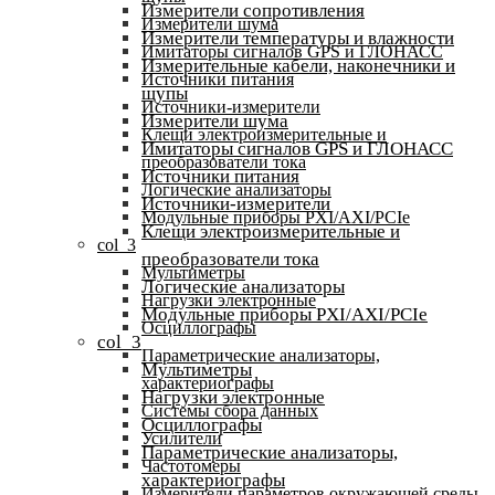
Измерители сопротивления
Измерители шума
Измерители температуры и влажности
Имитаторы сигналов GPS и ГЛОНАСС
Измерительные кабели, наконечники и
Источники питания
щупы
Источники-измерители
Измерители шума
Клещи электроизмерительные и
Имитаторы сигналов GPS и ГЛОНАСС
преобразователи тока
Источники питания
Логические анализаторы
Источники-измерители
Модульные приборы PXI/AXI/PCIe
Клещи электроизмерительные и
col_3
преобразователи тока
Мультиметры
Логические анализаторы
Нагрузки электронные
Модульные приборы PXI/AXI/PCIe
Осциллографы
col_3
Параметрические анализаторы,
Мультиметры
характериографы
Нагрузки электронные
Системы сбора данных
Осциллографы
Усилители
Параметрические анализаторы,
Частотомеры
характериографы
Измерители параметров окружающей среды