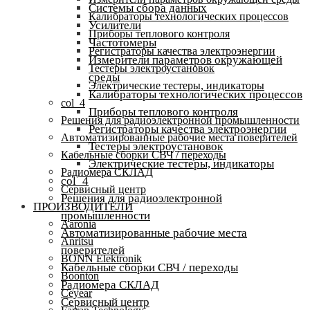
Системы сбора данных
Калибраторы технологических процессов
Усилители
Приборы теплового контроля
Частотомеры
Регистраторы качества электроэнергии
Измерители параметров окружающей
Тестеры электроустановок
среды
Электрические тестеры, индикаторы
Калибраторы технологических процессов
col_4
Приборы теплового контроля
Решения для радиоэлектронной промышленности
Регистраторы качества электроэнергии
Автоматизированные рабочие места поверителей
Тестеры электроустановок
Кабельные сборки СВЧ / переходы
Электрические тестеры, индикаторы
Радиомера СКЛАД
col_4
Сервисный центр
Решения для радиоэлектронной
ПРОИЗВОДИТЕЛИ
промышленности
Aaronia
Автоматизированные рабочие места
Anritsu
поверителей
BONN Elektronik
Кабельные сборки СВЧ / переходы
Boonton
Радиомера СКЛАД
Ceyear
Сервисный центр