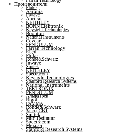
Farran Technology
Производители
Fluke
Aaronia
Inwave
Anritsu
KEITHLEY
BONN Elektronik
Keysight Technologies
Boonton
National Instruments
Ceyear
PENDULUM
Farran Technology
Rigol
Fluke
Rohde&Schwarz
Inwave
Smitek
KEITHLEY
Spectracom
Keysight Technologies
Stanford Research Systems
National Instruments
TEKTRONIX
PENDULUM
АльфаТрек
Rigol
ГАММА
Rohde&Schwarz
Завод СВТ
Smitek
Миг Трейдинг
Spectracom
Микран
Stanford Research Systems