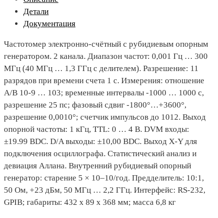
Детали
Документация
Частотомер электронно-счётный с рубидиевым опорным
генератором. 2 канала. Диапазон частот: 0,001 Гц … 300
МГц (40 МГц … 1,3 ГГц с делителем). Разрешение: 11
разрядов при времени счета 1 с. Измерения: отношение
A/B 10-9 … 103; временные интервалы -1000 … 1000 с,
разрешение 25 пс; фазовый сдвиг -1800°…+3600°,
разрешение 0,0010°; счетчик импульсов до 1012. Выход
опорной частоты: 1 кГц, TTL: 0 … 4 В. DVM входы:
±19.99 ВDC. D/A выходы: ±10,00 ВDC. Выход X-Y для
подключения осциллографа. Статистический анализ и
девиация Аллана. Внутренний рубидиевый опорный
генератор: старение 5 × 10–10/год. Предделитель: 10:1,
50 Ом, +23 дБм, 50 МГц … 2,2 ГГц. Интерфейс: RS-232,
GPIB; габариты: 432 х 89 х 368 мм; масса 6,8 кг