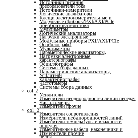
Источники питания
преобразователи тока
Источники-измерители
Логические анализаторы
Клещи электроизмерительные и
Модульные приборы PXI/AXI/PCIe
преобразователи тока
Мультиметры
Логические анализаторы
Нагрузки электронные
Модульные приборы PXI/AXI/PCIe
Осциллографы
Мультиметры
Параметрические анализаторы,
Нагрузки электронные
характериографы
Осциллографы
Системы сбора данных
Параметрические анализаторы,
Усилители
характериографы
Частотомеры
Системы сбора данных
col_2
Усилители
Измерители неоднородностей линий передач
Частотомеры
Измерители прочие
col_2
Измерители сопротивления
Измерители неоднородностей линий
Измерители температуры и влажности
передач
Измерительные кабели, наконечники и
Измерители прочие
щупы