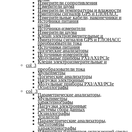
Измерители сопротивления
Измерители шума
Измерители температуры и влажности
Имитаторы сигналов GPS и ГЛОНАСС
Измерительные кабели, наконечники и
Источники питания
щупы
Источники-измерители
Измерители шума
Клещи электроизмерительные и
Имитаторы сигналов GPS и ГЛОНАСС
преобразователи тока
Источники питания
Логические анализаторы
Источники-измерители
Модульные приборы PXI/AXI/PCIe
Клещи электроизмерительные и
col_3
преобразователи тока
Мультиметры
Логические анализаторы
Нагрузки электронные
Модульные приборы PXI/AXI/PCIe
Осциллографы
col_3
Параметрические анализаторы,
Мультиметры
характериографы
Нагрузки электронные
Системы сбора данных
Осциллографы
Усилители
Параметрические анализаторы,
Частотомеры
характериографы
Измерители параметров окружающей среды