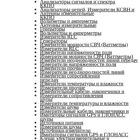
Анализаторы сигналов и спектра
ККПО
Анализаторы цепей, Измерители КСВН и
Антенны измерительные
ККПО
Вольтметры и амперметры
Антенны измерительные
Генераторы
Вольтметры и амперметры
Измерители RLC
Генераторы
Измерители мощности СВЧ (Ваттметры)
Измерители RLC
Измерители напряженности поля
Измерители мощности СВЧ (Ваттметры)
Измерители неоднородностей линий передач
Измерители напряженности поля
Измерители прочие
Измерители неоднородностей линий
Измерители сопротивления
передач
Измерители температуры и влажности
Измерители прочие
Измерительные кабели, наконечники и
Измерители сопротивления
щупы
Измерители температуры и влажности
Измерители шума
Измерительные кабели, наконечники и
Имитаторы сигналов GPS и ГЛОНАСС
щупы
Источники питания
Измерители шума
Источники-измерители
Имитаторы сигналов GPS и ГЛОНАСС
Клещи электроизмерительные и