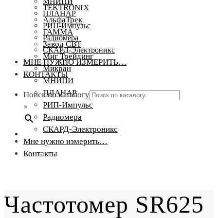
МНИПИ
TEKTRONIX
ПЛАНАР
АльфаТрек
РИП-Импульс
ГАММА
Радиомера
Завод СВТ
СКАРД-Электроникс
Миг Трейдинг
МНЕ НУЖНО ИЗМЕРИТЬ…
Микран
КОНТАКТЫ
МНИПИ
ПЛАНАР
Поиск по каталогу
РИП-Импульс
×
Радиомера
СКАРД-Электроникс
Мне нужно измерить…
Контакты
Частотомер SR625