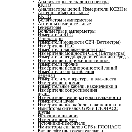
Анализаторы сигналов и спектра
ККПО
Анализаторы цепей, Измерители КСВН и
Антенны измерительные
ККПО
Вольтметры и амперметры
Антенны измерительные
Генераторы
Вольтметры и амперметры
Измерители RLC
Генераторы
Измерители мощности СВЧ (Ваттметры)
Измерители RLC
Измерители напряженности поля
Измерители мощности СВЧ (Ваттметры)
Измерители неоднородностей линий передач
Измерители напряженности поля
Измерители прочие
Измерители неоднородностей линий
Измерители сопротивления
передач
Измерители температуры и влажности
Измерители прочие
Измерительные кабели, наконечники и
Измерители сопротивления
щупы
Измерители температуры и влажности
Измерители шума
Измерительные кабели, наконечники и
Имитаторы сигналов GPS и ГЛОНАСС
щупы
Источники питания
Измерители шума
Источники-измерители
Имитаторы сигналов GPS и ГЛОНАСС
Клещи электроизмерительные и