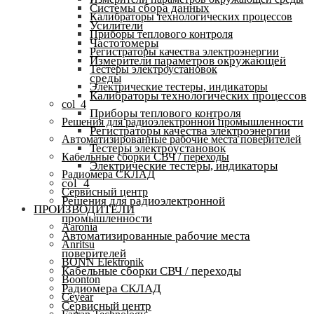
Системы сбора данных
Калибраторы технологических процессов
Усилители
Приборы теплового контроля
Частотомеры
Регистраторы качества электроэнергии
Измерители параметров окружающей
Тестеры электроустановок
среды
Электрические тестеры, индикаторы
Калибраторы технологических процессов
col_4
Приборы теплового контроля
Решения для радиоэлектронной промышленности
Регистраторы качества электроэнергии
Автоматизированные рабочие места поверителей
Тестеры электроустановок
Кабельные сборки СВЧ / переходы
Электрические тестеры, индикаторы
Радиомера СКЛАД
col_4
Сервисный центр
Решения для радиоэлектронной
ПРОИЗВОДИТЕЛИ
промышленности
Aaronia
Автоматизированные рабочие места
Anritsu
поверителей
BONN Elektronik
Кабельные сборки СВЧ / переходы
Boonton
Радиомера СКЛАД
Ceyear
Сервисный центр