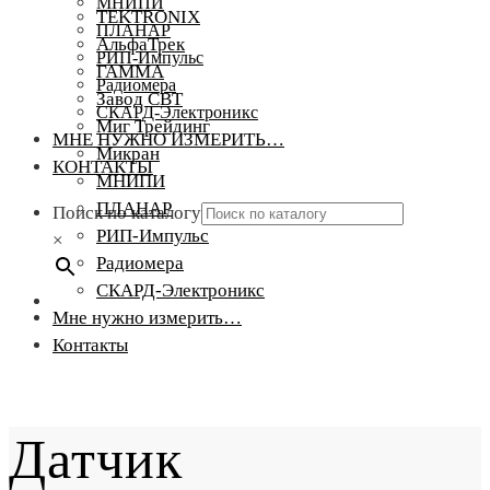
МНИПИ
TEKTRONIX
ПЛАНАР
АльфаТрек
РИП-Импульс
ГАММА
Радиомера
Завод СВТ
СКАРД-Электроникс
Миг Трейдинг
МНЕ НУЖНО ИЗМЕРИТЬ…
Микран
КОНТАКТЫ
МНИПИ
ПЛАНАР
Поиск по каталогу
РИП-Импульс
×
Радиомера
СКАРД-Электроникс
Мне нужно измерить…
Контакты
Датчик