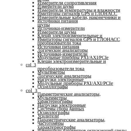
Измерители сопротивления
Измерители шума
Измерители температуры и влажности
Имитаторы сигналов GPS и ГЛОНАСС
Измерительные кабели, наконечники и
Источники питания
щупы
Источники-измерители
Измерители шума
Клещи электроизмерительные и
Имитаторы сигналов GPS и ГЛОНАСС
преобразователи тока
Источники питания
Логические анализаторы
Источники-измерители
Модульные приборы PXI/AXI/PCIe
Клещи электроизмерительные и
col_3
преобразователи тока
Мультиметры
Логические анализаторы
Нагрузки электронные
Модульные приборы PXI/AXI/PCIe
Осциллографы
col_3
Параметрические анализаторы,
Мультиметры
характериографы
Нагрузки электронные
Системы сбора данных
Осциллографы
Усилители
Параметрические анализаторы,
Частотомеры
характериографы
Измерители параметров окружающей среды