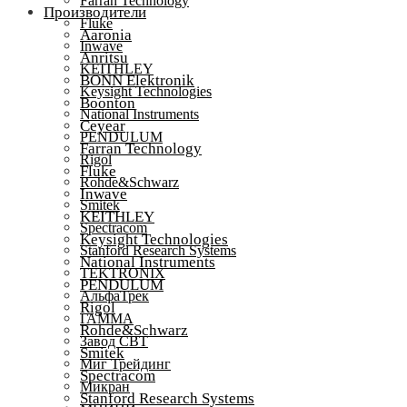
Farran Technology
Производители
Fluke
Aaronia
Inwave
Anritsu
KEITHLEY
BONN Elektronik
Keysight Technologies
Boonton
National Instruments
Ceyear
PENDULUM
Farran Technology
Rigol
Fluke
Rohde&Schwarz
Inwave
Smitek
KEITHLEY
Spectracom
Keysight Technologies
Stanford Research Systems
National Instruments
TEKTRONIX
PENDULUM
АльфаТрек
Rigol
ГАММА
Rohde&Schwarz
Завод СВТ
Smitek
Миг Трейдинг
Spectracom
Микран
Stanford Research Systems