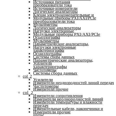
Источники питания
преобразователи тока
Источники-измерители
Логические анализаторы
Клещи электроизмерительные и
Модульные приборы PXI/AXI/PCIe
преобразователи тока
Мультиметры
Логические анализаторы
Нагрузки электронные
Модульные приборы PXI/AXI/PCIe
Осциллографы
Мультиметры
Параметрические анализаторы,
Нагрузки электронные
характериографы
Осциллографы
Системы сбора данных
Параметрические анализаторы,
Усилители
характериографы
Частотомеры
Системы сбора данных
col_2
Усилители
Измерители неоднородностей линий передач
Частотомеры
Измерители прочие
col_2
Измерители сопротивления
Измерители неоднородностей линий
Измерители температуры и влажности
передач
Измерительные кабели, наконечники и
Измерители прочие
щупы