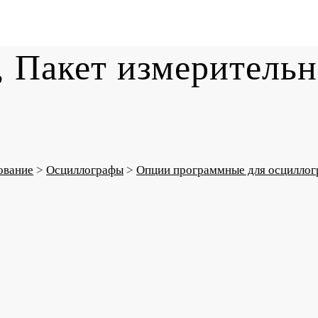
акет измерительн
ование
>
Осциллографы
>
Опции программные для осциллог