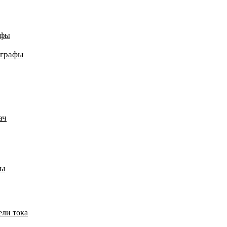
афы
ографы
ач
пы
ели тока