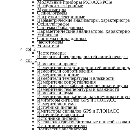
Модульные приборы PXI/AXI/PCIe
Нагрузки электронные
Мультиметры
Осциллографы
Нагрузки электронные
Параметрические анализаторы, характериогр
Осциллографы
Системы сбора данных
Параметрические анализаторы, характери
Усилители
Системы сбора данных
Частотомеры
Усилители
col_2
Частотомеры
Измерители неоднородностей линий передач
col_2
Измерители прочие
Измерители неоднородностей линий перед
Измерители сопротивления
Измерители прочие
Измерители температуры и влажности
Измерители сопротивления
Измерительные кабели, наконечники и щупы
Измерители температуры и влажности
Измерители шума
Измерительные кабели, наконечники и щу
Имитаторы сигналов GPS и ГЛОНАСС
Измерители шума
Источники питания
Имитаторы сигналов GPS и ГЛОНАСС
Источники-измерители
Источники питания
Клещи электроизмерительные и преобразоват
Источники-измерители
Логические анализаторы