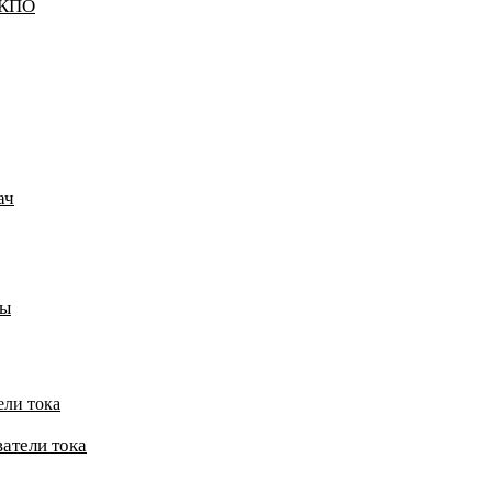
ККПО
ач
пы
ели тока
атели тока