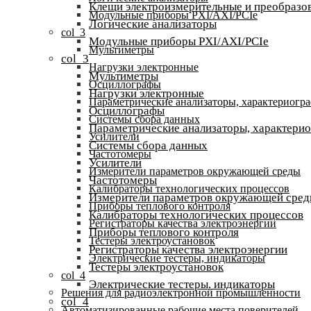
Клещи электроизмерительные и преобразов
Модульные приборы PXI/AXI/PCIe
Логические анализаторы
col_3
Модульные приборы PXI/AXI/PCIe
Мультиметры
col_3
Нагрузки электронные
Мультиметры
Осциллографы
Нагрузки электронные
Параметрические анализаторы, характериогр
Осциллографы
Системы сбора данных
Параметрические анализаторы, характери
Усилители
Системы сбора данных
Частотомеры
Усилители
Измерители параметров окружающей среды
Частотомеры
Калибраторы технологических процессов
Измерители параметров окружающей сре
Приборы теплового контроля
Калибраторы технологических процессов
Регистраторы качества электроэнергии
Приборы теплового контроля
Тестеры электроустановок
Регистраторы качества электроэнергии
Электрические тестеры, индикаторы
Тестеры электроустановок
col_4
Электрические тестеры, индикаторы
Решения для радиоэлектронной промышленности
col_4
Автоматизированные рабочие места поверителей