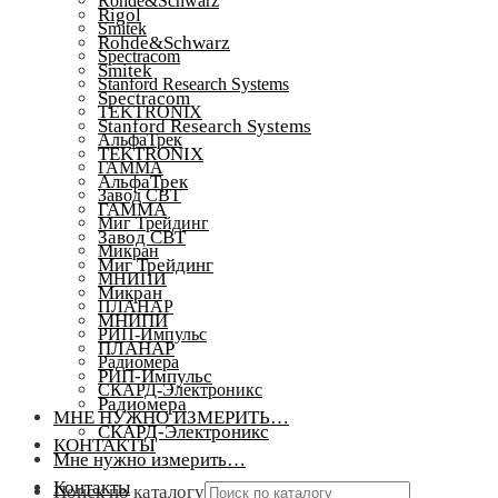
Rohde&Schwarz
Rigol
Smitek
Rohde&Schwarz
Spectracom
Smitek
Stanford Research Systems
Spectracom
TEKTRONIX
Stanford Research Systems
АльфаТрек
TEKTRONIX
ГАММА
АльфаТрек
Завод СВТ
ГАММА
Миг Трейдинг
Завод СВТ
Микран
Миг Трейдинг
МНИПИ
Микран
ПЛАНАР
МНИПИ
РИП-Импульс
ПЛАНАР
Радиомера
РИП-Импульс
СКАРД-Электроникс
Радиомера
МНЕ НУЖНО ИЗМЕРИТЬ…
СКАРД-Электроникс
КОНТАКТЫ
Мне нужно измерить…
Контакты
Поиск по каталогу