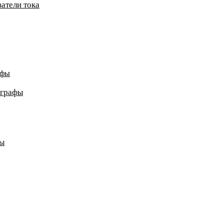
атели тока
афы
ографы
ды