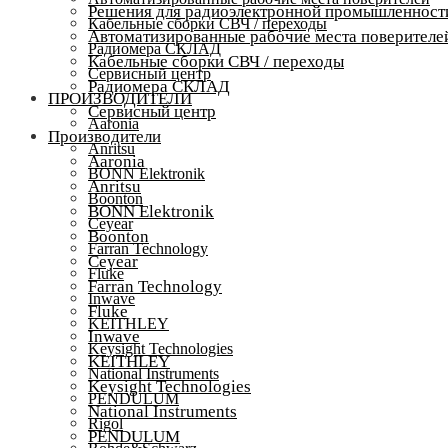
Решения для радиоэлектронной промышленност
Кабельные сборки СВЧ / переходы
Автоматизированные рабочие места поверителе
Радиомера СКЛАД
Кабельные сборки СВЧ / переходы
Сервисный центр
Радиомера СКЛАД
ПРОИЗВОДИТЕЛИ
Сервисный центр
Aaronia
Производители
Anritsu
Aaronia
BONN Elektronik
Anritsu
Boonton
BONN Elektronik
Ceyear
Boonton
Farran Technology
Ceyear
Fluke
Farran Technology
Inwave
Fluke
KEITHLEY
Inwave
Keysight Technologies
KEITHLEY
National Instruments
Keysight Technologies
PENDULUM
National Instruments
Rigol
PENDULUM