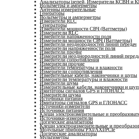
Анализаторы цепей, Измерители КСВН и 
Вольтметры и амперметры
Антенны измерительные
Генераторы
Вольтметры и амперметры
Измерители RLC
Генераторы
Измерители мощности СВЧ (Ваттметры)
Измерители RLC
Измерители напряженности поля
Измерители мощности СВЧ (Ваттметры)
Измерители неоднородностей линий передач
Измерители напряженности поля
Измерители прочие
Измерители неоднородностей линий перед
Измерители сопротивления
Измерители прочие
Измерители температуры и влажности
Измерители сопротивления
Измерительные кабели, наконечники и щупы
Измерители температуры и влажности
Измерители шума
Измерительные кабели, наконечники и щу
Имитаторы сигналов GPS и ГЛОНАСС
Измерители шума
Источники питания
Имитаторы сигналов GPS и ГЛОНАСС
Источники-измерители
Источники питания
Клещи электроизмерительные и преобразоват
Источники-измерители
Логические анализаторы
Клещи электроизмерительные и преобразов
Модульные приборы PXI/AXI/PCIe
Логические анализаторы
Мультиметры