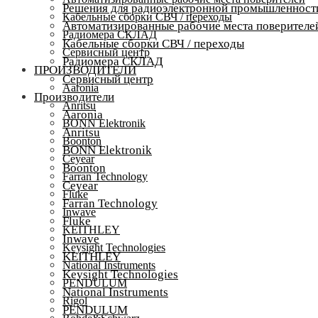
Решения для радиоэлектронной промышленност
Кабельные сборки СВЧ / переходы
Автоматизированные рабочие места поверителе
Радиомера СКЛАД
Кабельные сборки СВЧ / переходы
Сервисный центр
Радиомера СКЛАД
ПРОИЗВОДИТЕЛИ
Сервисный центр
Aaronia
Производители
Anritsu
Aaronia
BONN Elektronik
Anritsu
Boonton
BONN Elektronik
Ceyear
Boonton
Farran Technology
Ceyear
Fluke
Farran Technology
Inwave
Fluke
KEITHLEY
Inwave
Keysight Technologies
KEITHLEY
National Instruments
Keysight Technologies
PENDULUM
National Instruments
Rigol
PENDULUM