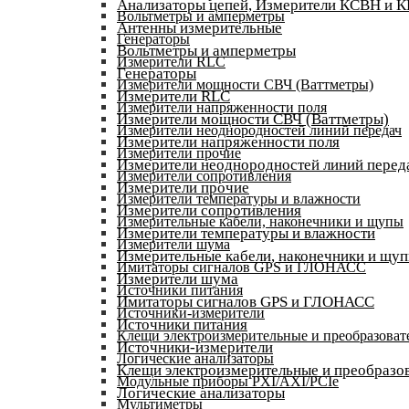
Анализаторы цепей, Измерители КСВН и 
Вольтметры и амперметры
Антенны измерительные
Генераторы
Вольтметры и амперметры
Измерители RLC
Генераторы
Измерители мощности СВЧ (Ваттметры)
Измерители RLC
Измерители напряженности поля
Измерители мощности СВЧ (Ваттметры)
Измерители неоднородностей линий передач
Измерители напряженности поля
Измерители прочие
Измерители неоднородностей линий перед
Измерители сопротивления
Измерители прочие
Измерители температуры и влажности
Измерители сопротивления
Измерительные кабели, наконечники и щупы
Измерители температуры и влажности
Измерители шума
Измерительные кабели, наконечники и щу
Имитаторы сигналов GPS и ГЛОНАСС
Измерители шума
Источники питания
Имитаторы сигналов GPS и ГЛОНАСС
Источники-измерители
Источники питания
Клещи электроизмерительные и преобразоват
Источники-измерители
Логические анализаторы
Клещи электроизмерительные и преобразов
Модульные приборы PXI/AXI/PCIe
Логические анализаторы
Мультиметры