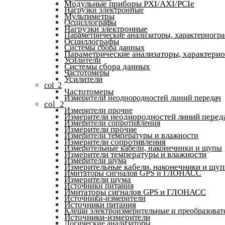
Модульные приборы PXI/AXI/PCIe
Нагрузки электронные
Мультиметры
Осциллографы
Нагрузки электронные
Параметрические анализаторы, характериогр
Осциллографы
Системы сбора данных
Параметрические анализаторы, характери
Усилители
Системы сбора данных
Частотомеры
Усилители
col_2
Частотомеры
Измерители неоднородностей линий передач
col_2
Измерители прочие
Измерители неоднородностей линий перед
Измерители сопротивления
Измерители прочие
Измерители температуры и влажности
Измерители сопротивления
Измерительные кабели, наконечники и щупы
Измерители температуры и влажности
Измерители шума
Измерительные кабели, наконечники и щу
Имитаторы сигналов GPS и ГЛОНАСС
Измерители шума
Источники питания
Имитаторы сигналов GPS и ГЛОНАСС
Источники-измерители
Источники питания
Клещи электроизмерительные и преобразоват
Источники-измерители
Логические анализаторы