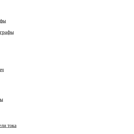
афы
ографы
ач
пы
ели тока