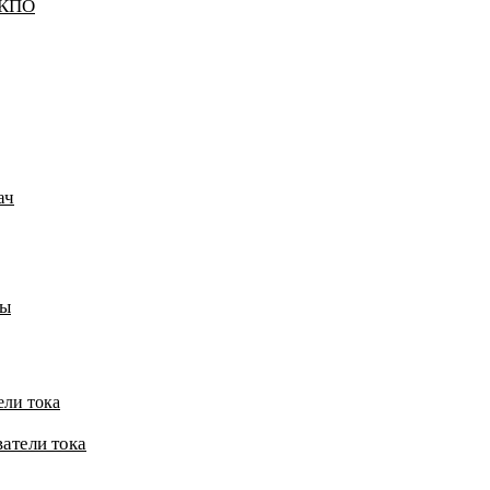
ККПО
ач
пы
ели тока
атели тока