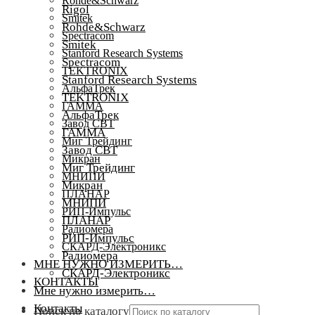
Rohde&Schwarz
Rigol
Smitek
Rohde&Schwarz
Spectracom
Smitek
Stanford Research Systems
Spectracom
TEKTRONIX
Stanford Research Systems
АльфаТрек
TEKTRONIX
ГАММА
АльфаТрек
Завод СВТ
ГАММА
Миг Трейдинг
Завод СВТ
Микран
Миг Трейдинг
МНИПИ
Микран
ПЛАНАР
МНИПИ
РИП-Импульс
ПЛАНАР
Радиомера
РИП-Импульс
СКАРД-Электроникс
Радиомера
МНЕ НУЖНО ИЗМЕРИТЬ…
СКАРД-Электроникс
КОНТАКТЫ
Мне нужно измерить…
Контакты
Поиск по каталогу