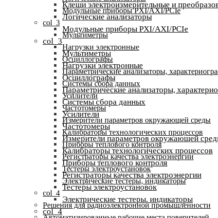
Клещи электроизмерительные и преобразов
Модульные приборы PXI/AXI/PCIe
Логические анализаторы
col_3
Модульные приборы PXI/AXI/PCIe
Мультиметры
col_3
Нагрузки электронные
Мультиметры
Осциллографы
Нагрузки электронные
Параметрические анализаторы, характериогр
Осциллографы
Системы сбора данных
Параметрические анализаторы, характери
Усилители
Системы сбора данных
Частотомеры
Усилители
Измерители параметров окружающей среды
Частотомеры
Калибраторы технологических процессов
Измерители параметров окружающей сре
Приборы теплового контроля
Калибраторы технологических процессов
Регистраторы качества электроэнергии
Приборы теплового контроля
Тестеры электроустановок
Регистраторы качества электроэнергии
Электрические тестеры, индикаторы
Тестеры электроустановок
col_4
Электрические тестеры, индикаторы
Решения для радиоэлектронной промышленности
col_4
Автоматизированные рабочие места поверителей