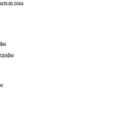
атели тока
афы
ографы
ды