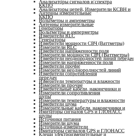
Анализаторы сигналов и спектра
ККПО
Анализаторы цепей, Измерители КСВН и
Антенны измерительные
ККПО
Вольтметры и амперметры
Антенны измерительные
Генераторы
Вольтметры и амперметры
Измерители RLC
Генераторы
Измерители мощности СВЧ (Ваттметры)
Измерители RLC
Измерители напряженности поля
Измерители мощности СВЧ (Ваттметры)
Измерители неоднородностей линий передач
Измерители напряженности поля
Измерители прочие
Измерители неоднородностей линий
Измерители сопротивления
передач
Измерители температуры и влажности
Измерители прочие
Измерительные кабели, наконечники и
Измерители сопротивления
щупы
Измерители температуры и влажности
Измерители шума
Измерительные кабели, наконечники и
Имитаторы сигналов GPS и ГЛОНАСС
щупы
Источники питания
Измерители шума
Источники-измерители
Имитаторы сигналов GPS и ГЛОНАСС
Клещи электроизмерительные и