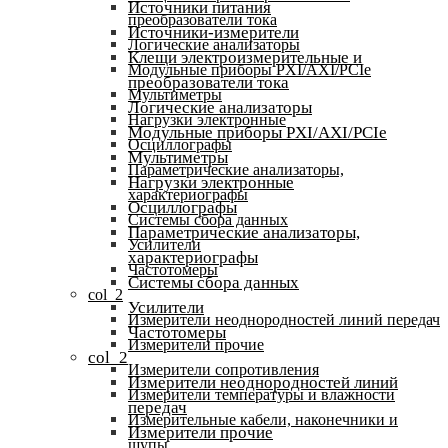
Источники питания
преобразователи тока
Источники-измерители
Логические анализаторы
Клещи электроизмерительные и
Модульные приборы PXI/AXI/PCIe
преобразователи тока
Мультиметры
Логические анализаторы
Нагрузки электронные
Модульные приборы PXI/AXI/PCIe
Осциллографы
Мультиметры
Параметрические анализаторы,
Нагрузки электронные
характериографы
Осциллографы
Системы сбора данных
Параметрические анализаторы,
Усилители
характериографы
Частотомеры
Системы сбора данных
col_2
Усилители
Измерители неоднородностей линий передач
Частотомеры
Измерители прочие
col_2
Измерители сопротивления
Измерители неоднородностей линий
Измерители температуры и влажности
передач
Измерительные кабели, наконечники и
Измерители прочие
щупы