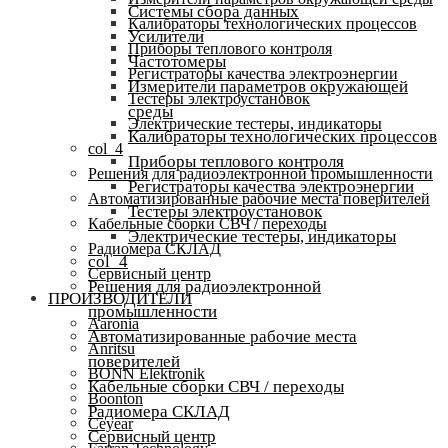
Системы сбора данных
Калибраторы технологических процессов
Усилители
Приборы теплового контроля
Частотомеры
Регистраторы качества электроэнергии
Измерители параметров окружающей
Тестеры электроустановок
среды
Электрические тестеры, индикаторы
Калибраторы технологических процессов
col_4
Приборы теплового контроля
Решения для радиоэлектронной промышленности
Регистраторы качества электроэнергии
Автоматизированные рабочие места поверителей
Тестеры электроустановок
Кабельные сборки СВЧ / переходы
Электрические тестеры, индикаторы
Радиомера СКЛАД
col_4
Сервисный центр
Решения для радиоэлектронной
ПРОИЗВОДИТЕЛИ
промышленности
Aaronia
Автоматизированные рабочие места
Anritsu
поверителей
BONN Elektronik
Кабельные сборки СВЧ / переходы
Boonton
Радиомера СКЛАД
Ceyear
Сервисный центр