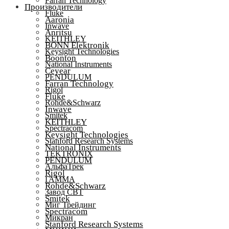
Farran Technology
Производители
Fluke
Aaronia
Inwave
Anritsu
KEITHLEY
BONN Elektronik
Keysight Technologies
Boonton
National Instruments
Ceyear
PENDULUM
Farran Technology
Rigol
Fluke
Rohde&Schwarz
Inwave
Smitek
KEITHLEY
Spectracom
Keysight Technologies
Stanford Research Systems
National Instruments
TEKTRONIX
PENDULUM
АльфаТрек
Rigol
ГАММА
Rohde&Schwarz
Завод СВТ
Smitek
Миг Трейдинг
Spectracom
Микран
Stanford Research Systems