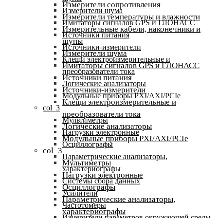
Измерители сопротивления
Измерители шума
Измерители температуры и влажности
Имитаторы сигналов GPS и ГЛОНАСС
Измерительные кабели, наконечники и
Источники питания
щупы
Источники-измерители
Измерители шума
Клещи электроизмерительные и
Имитаторы сигналов GPS и ГЛОНАСС
преобразователи тока
Источники питания
Логические анализаторы
Источники-измерители
Модульные приборы PXI/AXI/PCIe
Клещи электроизмерительные и
col_3
преобразователи тока
Мультиметры
Логические анализаторы
Нагрузки электронные
Модульные приборы PXI/AXI/PCIe
Осциллографы
col_3
Параметрические анализаторы,
Мультиметры
характериографы
Нагрузки электронные
Системы сбора данных
Осциллографы
Усилители
Параметрические анализаторы,
Частотомеры
характериографы
Измерители параметров окружающей среды