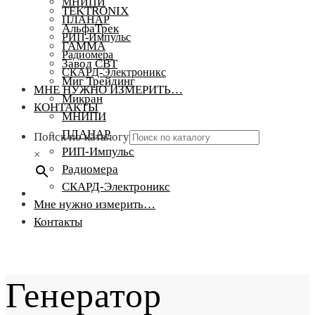
МНИПИ
TEKTRONIX
ПЛАНАР
АльфаТрек
РИП-Импульс
ГАММА
Радиомера
Завод СВТ
СКАРД-Электроникс
Миг Трейдинг
МНЕ НУЖНО ИЗМЕРИТЬ…
Микран
КОНТАКТЫ
МНИПИ
ПЛАНАР
Поиск по каталогу
РИП-Импульс
×
Радиомера
СКАРД-Электроникс
Мне нужно измерить…
Контакты
Генератор