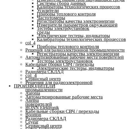
Системы сбора данных
Калибраторы технологических процессов
Усилители
Приборы теплового контроля
Частотомеры
Регистраторы качества электроэнергии
Измерители параметров окружающей
Тестеры электроустановок
среды
Электрические тестеры, индикаторы
Калибраторы технологических процессов
col_4
Приборы теплового контроля
Решения для радиоэлектронной промышленности
Регистраторы качества электроэнергии
Автоматизированные рабочие места поверителей
Тестеры электроустановок
Кабельные сборки СВЧ / переходы
Электрические тестеры, индикаторы
Радиомера СКЛАД
col_4
Сервисный центр
Решения для радиоэлектронной
ПРОИЗВОДИТЕЛИ
промышленности
Aaronia
Автоматизированные рабочие места
Anritsu
поверителей
BONN Elektronik
Кабельные сборки СВЧ / переходы
Boonton
Радиомера СКЛАД
Ceyear
Сервисный центр