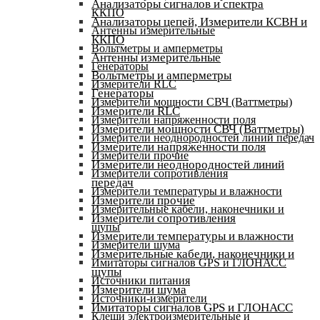
Анализаторы сигналов и спектра
ККПО
Анализаторы цепей, Измерители КСВН и
Антенны измерительные
ККПО
Вольтметры и амперметры
Антенны измерительные
Генераторы
Вольтметры и амперметры
Измерители RLC
Генераторы
Измерители мощности СВЧ (Ваттметры)
Измерители RLC
Измерители напряженности поля
Измерители мощности СВЧ (Ваттметры)
Измерители неоднородностей линий передач
Измерители напряженности поля
Измерители прочие
Измерители неоднородностей линий
Измерители сопротивления
передач
Измерители температуры и влажности
Измерители прочие
Измерительные кабели, наконечники и
Измерители сопротивления
щупы
Измерители температуры и влажности
Измерители шума
Измерительные кабели, наконечники и
Имитаторы сигналов GPS и ГЛОНАСС
щупы
Источники питания
Измерители шума
Источники-измерители
Имитаторы сигналов GPS и ГЛОНАСС
Клещи электроизмерительные и