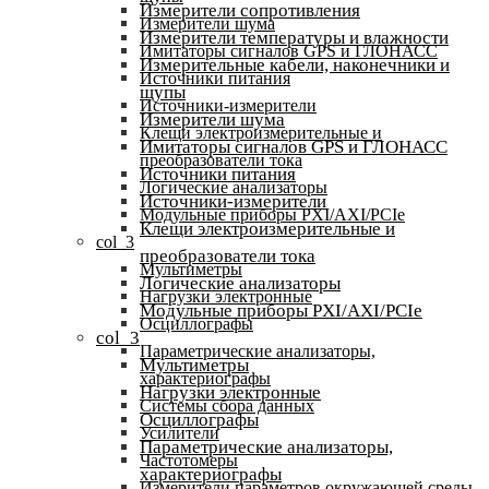
Измерители сопротивления
Измерители шума
Измерители температуры и влажности
Имитаторы сигналов GPS и ГЛОНАСС
Измерительные кабели, наконечники и
Источники питания
щупы
Источники-измерители
Измерители шума
Клещи электроизмерительные и
Имитаторы сигналов GPS и ГЛОНАСС
преобразователи тока
Источники питания
Логические анализаторы
Источники-измерители
Модульные приборы PXI/AXI/PCIe
Клещи электроизмерительные и
col_3
преобразователи тока
Мультиметры
Логические анализаторы
Нагрузки электронные
Модульные приборы PXI/AXI/PCIe
Осциллографы
col_3
Параметрические анализаторы,
Мультиметры
характериографы
Нагрузки электронные
Системы сбора данных
Осциллографы
Усилители
Параметрические анализаторы,
Частотомеры
характериографы
Измерители параметров окружающей среды