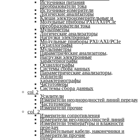
Источники питания
преобразователи тока
Источники-измерители
Логические анализаторы
Клещи электроизмерительные и
Модульные приборы PXI/AXI/PCIe
преобразователи тока
Мультиметры
Логические анализаторы
Нагрузки электронные
Модульные приборы PXI/AXI/PCIe
Осциллографы
Мультиметры
Параметрические анализаторы,
Нагрузки электронные
характериографы
Осциллографы
Системы сбора данных
Параметрические анализаторы,
Усилители
характериографы
Частотомеры
Системы сбора данных
col_2
Усилители
Измерители неоднородностей линий передач
Частотомеры
Измерители прочие
col_2
Измерители сопротивления
Измерители неоднородностей линий
Измерители температуры и влажности
передач
Измерительные кабели, наконечники и
Измерители прочие
щупы