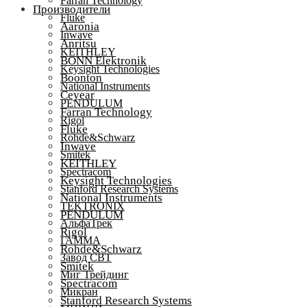
Farran Technology
Производители
Fluke
Aaronia
Inwave
Anritsu
KEITHLEY
BONN Elektronik
Keysight Technologies
Boonton
National Instruments
Ceyear
PENDULUM
Farran Technology
Rigol
Fluke
Rohde&Schwarz
Inwave
Smitek
KEITHLEY
Spectracom
Keysight Technologies
Stanford Research Systems
National Instruments
TEKTRONIX
PENDULUM
АльфаТрек
Rigol
ГАММА
Rohde&Schwarz
Завод СВТ
Smitek
Миг Трейдинг
Spectracom
Микран
Stanford Research Systems