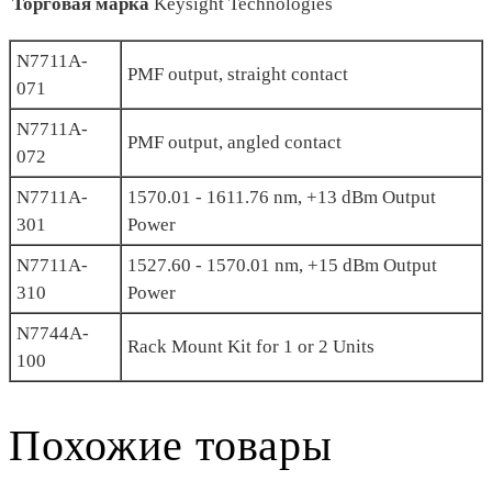
Торговая марка
Keysight Technologies
N7711A-
PMF output, straight contact
071
N7711A-
PMF output, angled contact
072
N7711A-
1570.01 - 1611.76 nm, +13 dBm Output
301
Power
N7711A-
1527.60 - 1570.01 nm, +15 dBm Output
310
Power
N7744A-
Rack Mount Kit for 1 or 2 Units
100
Похожие товары