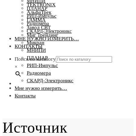
МНИПИ
TEKTRONIX
ПЛАНАР
АльфаТрек
РИП-Импульс
ГАММА
Радиомера
Завод СВТ
СКАРД-Электроникс
Миг Трейдинг
МНЕ НУЖНО ИЗМЕРИТЬ…
Микран
КОНТАКТЫ
МНИПИ
ПЛАНАР
Поиск по каталогу
РИП-Импульс
×
Радиомера
СКАРД-Электроникс
Мне нужно измерить…
Контакты
Источник