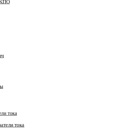
ККПО
ач
пы
ели тока
атели тока