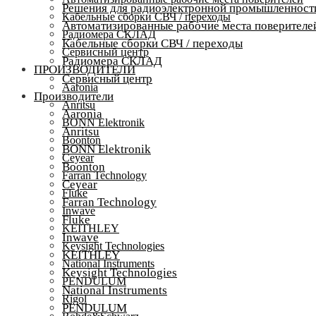
Решения для радиоэлектронной промышленност
Кабельные сборки СВЧ / переходы
Автоматизированные рабочие места поверителе
Радиомера СКЛАД
Кабельные сборки СВЧ / переходы
Сервисный центр
Радиомера СКЛАД
ПРОИЗВОДИТЕЛИ
Сервисный центр
Aaronia
Производители
Anritsu
Aaronia
BONN Elektronik
Anritsu
Boonton
BONN Elektronik
Ceyear
Boonton
Farran Technology
Ceyear
Fluke
Farran Technology
Inwave
Fluke
KEITHLEY
Inwave
Keysight Technologies
KEITHLEY
National Instruments
Keysight Technologies
PENDULUM
National Instruments
Rigol
PENDULUM