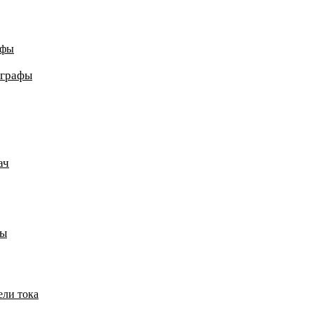
афы
ографы
ач
пы
ели тока