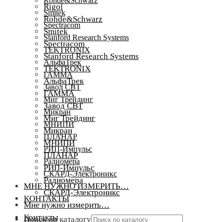
Rohde&Schwarz
Rigol
Smitek
Rohde&Schwarz
Spectracom
Smitek
Stanford Research Systems
Spectracom
TEKTRONIX
Stanford Research Systems
АльфаТрек
TEKTRONIX
ГАММА
АльфаТрек
Завод СВТ
ГАММА
Миг Трейдинг
Завод СВТ
Микран
Миг Трейдинг
МНИПИ
Микран
ПЛАНАР
МНИПИ
РИП-Импульс
ПЛАНАР
Радиомера
РИП-Импульс
СКАРД-Электроникс
Радиомера
МНЕ НУЖНО ИЗМЕРИТЬ…
СКАРД-Электроникс
КОНТАКТЫ
Мне нужно измерить…
Контакты
Поиск по каталогу