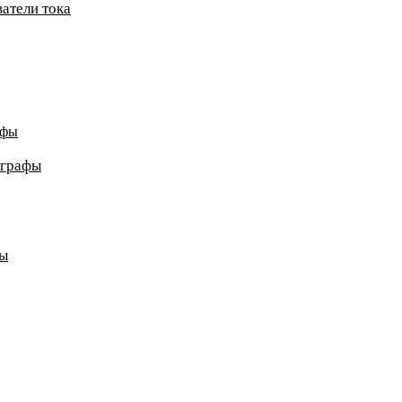
атели тока
афы
ографы
ды