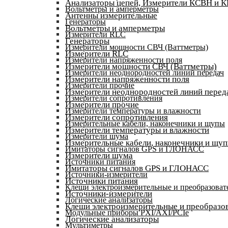
Анализаторы цепей, Измерители КСВН и 
Вольтметры и амперметры
Антенны измерительные
Генераторы
Вольтметры и амперметры
Измерители RLC
Генераторы
Измерители мощности СВЧ (Ваттметры)
Измерители RLC
Измерители напряженности поля
Измерители мощности СВЧ (Ваттметры)
Измерители неоднородностей линий передач
Измерители напряженности поля
Измерители прочие
Измерители неоднородностей линий перед
Измерители сопротивления
Измерители прочие
Измерители температуры и влажности
Измерители сопротивления
Измерительные кабели, наконечники и щупы
Измерители температуры и влажности
Измерители шума
Измерительные кабели, наконечники и щу
Имитаторы сигналов GPS и ГЛОНАСС
Измерители шума
Источники питания
Имитаторы сигналов GPS и ГЛОНАСС
Источники-измерители
Источники питания
Клещи электроизмерительные и преобразоват
Источники-измерители
Логические анализаторы
Клещи электроизмерительные и преобразов
Модульные приборы PXI/AXI/PCIe
Логические анализаторы
Мультиметры