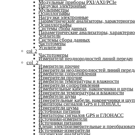
Модульные приборы PXI/AXI/PCIe
Нагрузки электронные
Мультиметры
Осциллографы
Нагрузки электронные
Параметрические анализаторы, характериогр
Осциллографы
Системы сбора данных
Параметрические анализаторы, характери
Усилители
Системы сбора данных
Частотомеры
Усилители
col_2
Частотомеры
Измерители неоднородностей линий передач
col_2
Измерители прочие
Измерители неоднородностей линий перед
Измерители сопротивления
Измерители прочие
Измерители температуры и влажности
Измерители сопротивления
Измерительные кабели, наконечники и щупы
Измерители температуры и влажности
Измерители шума
Измерительные кабели, наконечники и щу
Имитаторы сигналов GPS и ГЛОНАСС
Измерители шума
Источники питания
Имитаторы сигналов GPS и ГЛОНАСС
Источники-измерители
Источники питания
Клещи электроизмерительные и преобразоват
Источники-измерители
Логические анализаторы