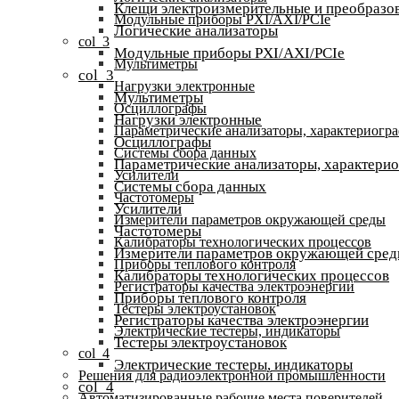
Клещи электроизмерительные и преобразов
Модульные приборы PXI/AXI/PCIe
Логические анализаторы
col_3
Модульные приборы PXI/AXI/PCIe
Мультиметры
col_3
Нагрузки электронные
Мультиметры
Осциллографы
Нагрузки электронные
Параметрические анализаторы, характериогр
Осциллографы
Системы сбора данных
Параметрические анализаторы, характери
Усилители
Системы сбора данных
Частотомеры
Усилители
Измерители параметров окружающей среды
Частотомеры
Калибраторы технологических процессов
Измерители параметров окружающей сре
Приборы теплового контроля
Калибраторы технологических процессов
Регистраторы качества электроэнергии
Приборы теплового контроля
Тестеры электроустановок
Регистраторы качества электроэнергии
Электрические тестеры, индикаторы
Тестеры электроустановок
col_4
Электрические тестеры, индикаторы
Решения для радиоэлектронной промышленности
col_4
Автоматизированные рабочие места поверителей