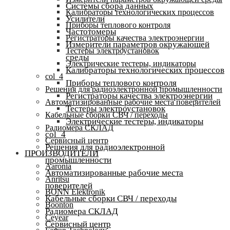
Системы сбора данных
Калибраторы технологических процессов
Усилители
Приборы теплового контроля
Частотомеры
Регистраторы качества электроэнергии
Измерители параметров окружающей
Тестеры электроустановок
среды
Электрические тестеры, индикаторы
Калибраторы технологических процессов
col_4
Приборы теплового контроля
Решения для радиоэлектронной промышленности
Регистраторы качества электроэнергии
Автоматизированные рабочие места поверителей
Тестеры электроустановок
Кабельные сборки СВЧ / переходы
Электрические тестеры, индикаторы
Радиомера СКЛАД
col_4
Сервисный центр
Решения для радиоэлектронной
ПРОИЗВОДИТЕЛИ
промышленности
Aaronia
Автоматизированные рабочие места
Anritsu
поверителей
BONN Elektronik
Кабельные сборки СВЧ / переходы
Boonton
Радиомера СКЛАД
Ceyear
Сервисный центр