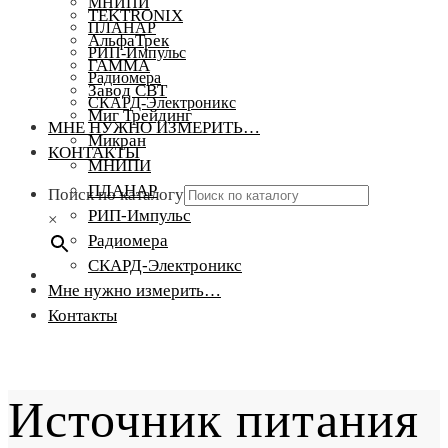
МНИПИ
TEKTRONIX
ПЛАНАР
АльфаТрек
РИП-Импульс
ГАММА
Радиомера
Завод СВТ
СКАРД-Электроникс
Миг Трейдинг
МНЕ НУЖНО ИЗМЕРИТЬ…
Микран
КОНТАКТЫ
МНИПИ
ПЛАНАР
Поиск по каталогу
РИП-Импульс
×
Радиомера
СКАРД-Электроникс
Мне нужно измерить…
Контакты
Источник питания