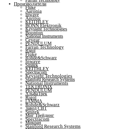
Farran Technology
Производители
Fluke
Aaronia
Inwave
Anritsu
KEITHLEY
BONN Elektronik
Keysight Technologies
Boonton
National Instruments
Ceyear
PENDULUM
Farran Technology
Rigol
Fluke
Rohde&Schwarz
Inwave
Smitek
KEITHLEY
Spectracom
Keysight Technologies
Stanford Research Systems
National Instruments
TEKTRONIX
PENDULUM
АльфаТрек
Rigol
ГАММА
Rohde&Schwarz
Завод СВТ
Smitek
Миг Трейдинг
Spectracom
Микран
Stanford Research Systems