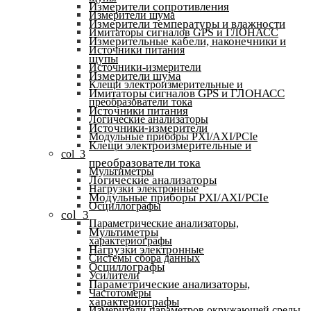
Измерители сопротивления
Измерители шума
Измерители температуры и влажности
Имитаторы сигналов GPS и ГЛОНАСС
Измерительные кабели, наконечники и
Источники питания
щупы
Источники-измерители
Измерители шума
Клещи электроизмерительные и
Имитаторы сигналов GPS и ГЛОНАСС
преобразователи тока
Источники питания
Логические анализаторы
Источники-измерители
Модульные приборы PXI/AXI/PCIe
Клещи электроизмерительные и
col_3
преобразователи тока
Мультиметры
Логические анализаторы
Нагрузки электронные
Модульные приборы PXI/AXI/PCIe
Осциллографы
col_3
Параметрические анализаторы,
Мультиметры
характериографы
Нагрузки электронные
Системы сбора данных
Осциллографы
Усилители
Параметрические анализаторы,
Частотомеры
характериографы
Измерители параметров окружающей среды