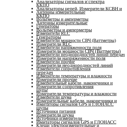
Анализаторы сигналов и спектра
ККПО
Анализаторы цепей, Измерители КСВН и
Антенны измерительные
ККПО
Вольтметры и амперметры
Антенны измерительные
Генераторы
Вольтметры и амперметры
Измерители RLC
Генераторы
Измерители мощности СВЧ (Ваттметры)
Измерители RLC
Измерители напряженности поля
Измерители мощности СВЧ (Ваттметры)
Измерители неоднородностей линий передач
Измерители напряженности поля
Измерители прочие
Измерители неоднородностей линий
Измерители сопротивления
передач
Измерители температуры и влажности
Измерители прочие
Измерительные кабели, наконечники и
Измерители сопротивления
щупы
Измерители температуры и влажности
Измерители шума
Измерительные кабели, наконечники и
Имитаторы сигналов GPS и ГЛОНАСС
щупы
Источники питания
Измерители шума
Источники-измерители
Имитаторы сигналов GPS и ГЛОНАСС
Клещи электроизмерительные и