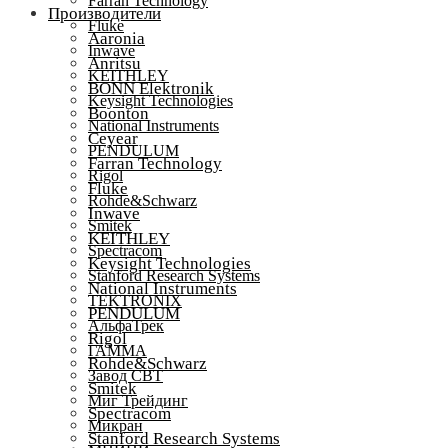
Farran Technology
Производители
Fluke
Aaronia
Inwave
Anritsu
KEITHLEY
BONN Elektronik
Keysight Technologies
Boonton
National Instruments
Ceyear
PENDULUM
Farran Technology
Rigol
Fluke
Rohde&Schwarz
Inwave
Smitek
KEITHLEY
Spectracom
Keysight Technologies
Stanford Research Systems
National Instruments
TEKTRONIX
PENDULUM
АльфаТрек
Rigol
ГАММА
Rohde&Schwarz
Завод СВТ
Smitek
Миг Трейдинг
Spectracom
Микран
Stanford Research Systems