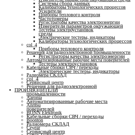
Системы сбора данных
Калибраторы технологических процессов
Усилители
Приборы теплового контроля
Частотомеры
Регистраторы качества электроэнергии
Измерители параметров окружающей
Тестеры электроустановок
среды
Электрические тестеры, индикаторы
Калибраторы технологических процессов
col_4
Приборы теплового контроля
Решения для радиоэлектронной промышленности
Регистраторы качества электроэнергии
Автоматизированные рабочие места поверителей
Тестеры электроустановок
Кабельные сборки СВЧ / переходы
Электрические тестеры, индикаторы
Радиомера СКЛАД
col_4
Сервисный центр
Решения для радиоэлектронной
ПРОИЗВОДИТЕЛИ
промышленности
Aaronia
Автоматизированные рабочие места
Anritsu
поверителей
BONN Elektronik
Кабельные сборки СВЧ / переходы
Boonton
Радиомера СКЛАД
Ceyear
Сервисный центр