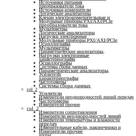
Источники питания
преобразователи тока
Источники-измерители
Логические анализаторы
Клещи электроизмерительные и
Модульные приборы PXI/AXI/PCIe
преобразователи тока
Мультиметры
Логические анализаторы
Нагрузки электронные
Модульные приборы PXI/AXI/PCIe
Осциллографы
Мультиметры
Параметрические анализаторы,
Нагрузки электронные
характериографы
Осциллографы
Системы сбора данных
Параметрические анализаторы,
Усилители
характериографы
Частотомеры
Системы сбора данных
col_2
Усилители
Измерители неоднородностей линий передач
Частотомеры
Измерители прочие
col_2
Измерители сопротивления
Измерители неоднородностей линий
Измерители температуры и влажности
передач
Измерительные кабели, наконечники и
Измерители прочие
щупы