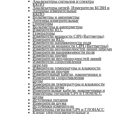
Анализаторы сигналов и спектра
ККПО
Анализаторы цепей, Измерители КСВН и
Антенны измерительные
ККПО
Вольтметры и амперметры
Антенны измерительные
Генераторы
Вольтметры и амперметры
Измерители RLC
Генераторы
Измерители мощности СВЧ (Ваттметры)
Измерители RLC
Измерители напряженности поля
Измерители мощности СВЧ (Ваттметры)
Измерители неоднородностей линий передач
Измерители напряженности поля
Измерители прочие
Измерители неоднородностей линий
Измерители сопротивления
передач
Измерители температуры и влажности
Измерители прочие
Измерительные кабели, наконечники и
Измерители сопротивления
щупы
Измерители температуры и влажности
Измерители шума
Измерительные кабели, наконечники и
Имитаторы сигналов GPS и ГЛОНАСС
щупы
Источники питания
Измерители шума
Источники-измерители
Имитаторы сигналов GPS и ГЛОНАСС
Клещи электроизмерительные и