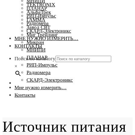
МНИПИ
TEKTRONIX
ПЛАНАР
АльфаТрек
РИП-Импульс
ГАММА
Радиомера
Завод СВТ
СКАРД-Электроникс
Миг Трейдинг
МНЕ НУЖНО ИЗМЕРИТЬ…
Микран
КОНТАКТЫ
МНИПИ
ПЛАНАР
Поиск по каталогу
РИП-Импульс
×
Радиомера
СКАРД-Электроникс
Мне нужно измерить…
Контакты
Источник питания