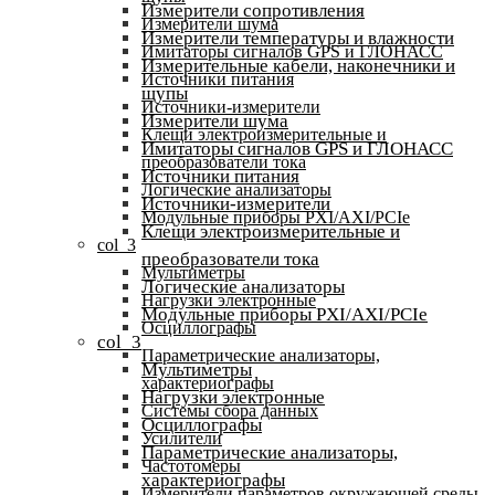
Измерители сопротивления
Измерители шума
Измерители температуры и влажности
Имитаторы сигналов GPS и ГЛОНАСС
Измерительные кабели, наконечники и
Источники питания
щупы
Источники-измерители
Измерители шума
Клещи электроизмерительные и
Имитаторы сигналов GPS и ГЛОНАСС
преобразователи тока
Источники питания
Логические анализаторы
Источники-измерители
Модульные приборы PXI/AXI/PCIe
Клещи электроизмерительные и
col_3
преобразователи тока
Мультиметры
Логические анализаторы
Нагрузки электронные
Модульные приборы PXI/AXI/PCIe
Осциллографы
col_3
Параметрические анализаторы,
Мультиметры
характериографы
Нагрузки электронные
Системы сбора данных
Осциллографы
Усилители
Параметрические анализаторы,
Частотомеры
характериографы
Измерители параметров окружающей среды