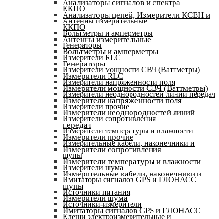
Анализаторы сигналов и спектра
ККПО
Анализаторы цепей, Измерители КСВН и
Антенны измерительные
ККПО
Вольтметры и амперметры
Антенны измерительные
Генераторы
Вольтметры и амперметры
Измерители RLC
Генераторы
Измерители мощности СВЧ (Ваттметры)
Измерители RLC
Измерители напряженности поля
Измерители мощности СВЧ (Ваттметры)
Измерители неоднородностей линий передач
Измерители напряженности поля
Измерители прочие
Измерители неоднородностей линий
Измерители сопротивления
передач
Измерители температуры и влажности
Измерители прочие
Измерительные кабели, наконечники и
Измерители сопротивления
щупы
Измерители температуры и влажности
Измерители шума
Измерительные кабели, наконечники и
Имитаторы сигналов GPS и ГЛОНАСС
щупы
Источники питания
Измерители шума
Источники-измерители
Имитаторы сигналов GPS и ГЛОНАСС
Клещи электроизмерительные и