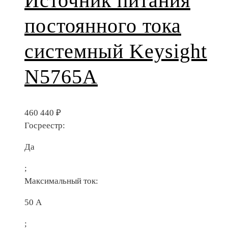
Источник питания
постоянного тока
системный Keysight
N5765A
460 440
₽
Госреестр:
Да
;
Максимальный ток:
50 А
;