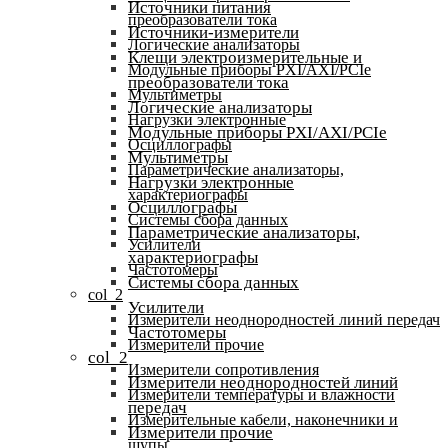
Источники питания
преобразователи тока
Источники-измерители
Логические анализаторы
Клещи электроизмерительные и
Модульные приборы PXI/AXI/PCIe
преобразователи тока
Мультиметры
Логические анализаторы
Нагрузки электронные
Модульные приборы PXI/AXI/PCIe
Осциллографы
Мультиметры
Параметрические анализаторы,
Нагрузки электронные
характериографы
Осциллографы
Системы сбора данных
Параметрические анализаторы,
Усилители
характериографы
Частотомеры
Системы сбора данных
col_2
Усилители
Измерители неоднородностей линий передач
Частотомеры
Измерители прочие
col_2
Измерители сопротивления
Измерители неоднородностей линий
Измерители температуры и влажности
передач
Измерительные кабели, наконечники и
Измерители прочие
щупы