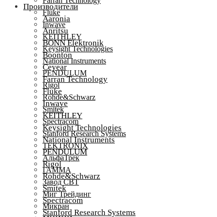
Farran Technology
Производители
Fluke
Aaronia
Inwave
Anritsu
KEITHLEY
BONN Elektronik
Keysight Technologies
Boonton
National Instruments
Ceyear
PENDULUM
Farran Technology
Rigol
Fluke
Rohde&Schwarz
Inwave
Smitek
KEITHLEY
Spectracom
Keysight Technologies
Stanford Research Systems
National Instruments
TEKTRONIX
PENDULUM
АльфаТрек
Rigol
ГАММА
Rohde&Schwarz
Завод СВТ
Smitek
Миг Трейдинг
Spectracom
Микран
Stanford Research Systems