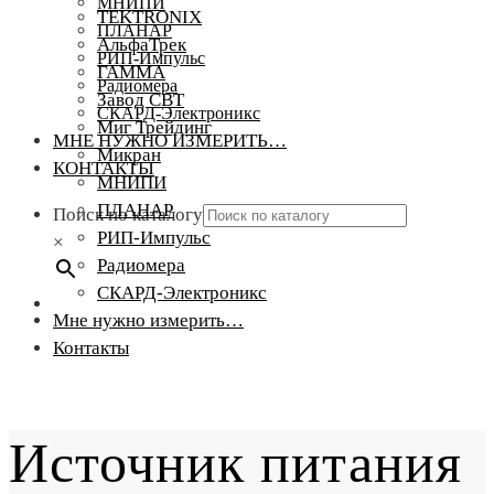
МНИПИ
TEKTRONIX
ПЛАНАР
АльфаТрек
РИП-Импульс
ГАММА
Радиомера
Завод СВТ
СКАРД-Электроникс
Миг Трейдинг
МНЕ НУЖНО ИЗМЕРИТЬ…
Микран
КОНТАКТЫ
МНИПИ
ПЛАНАР
Поиск по каталогу
РИП-Импульс
×
Радиомера
СКАРД-Электроникс
Мне нужно измерить…
Контакты
Источник питания