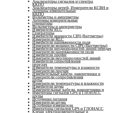
Анализаторы сигналов и спектра
ККПО
Анализаторы цепей, Измерители КСВН и
Антенны измерительные
ККПО
Вольтметры и амперметры
Антенны измерительные
Генераторы
Вольтметры и амперметры
Измерители RLC
Генераторы
Измерители мощности СВЧ (Ваттметры)
Измерители RLC
Измерители напряженности поля
Измерители мощности СВЧ (Ваттметры)
Измерители неоднородностей линий передач
Измерители напряженности поля
Измерители прочие
Измерители неоднородностей линий
Измерители сопротивления
передач
Измерители температуры и влажности
Измерители прочие
Измерительные кабели, наконечники и
Измерители сопротивления
щупы
Измерители температуры и влажности
Измерители шума
Измерительные кабели, наконечники и
Имитаторы сигналов GPS и ГЛОНАСС
щупы
Источники питания
Измерители шума
Источники-измерители
Имитаторы сигналов GPS и ГЛОНАСС
Клещи электроизмерительные и