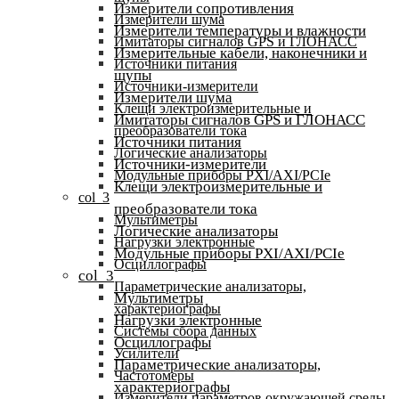
Измерители сопротивления
Измерители шума
Измерители температуры и влажности
Имитаторы сигналов GPS и ГЛОНАСС
Измерительные кабели, наконечники и
Источники питания
щупы
Источники-измерители
Измерители шума
Клещи электроизмерительные и
Имитаторы сигналов GPS и ГЛОНАСС
преобразователи тока
Источники питания
Логические анализаторы
Источники-измерители
Модульные приборы PXI/AXI/PCIe
Клещи электроизмерительные и
col_3
преобразователи тока
Мультиметры
Логические анализаторы
Нагрузки электронные
Модульные приборы PXI/AXI/PCIe
Осциллографы
col_3
Параметрические анализаторы,
Мультиметры
характериографы
Нагрузки электронные
Системы сбора данных
Осциллографы
Усилители
Параметрические анализаторы,
Частотомеры
характериографы
Измерители параметров окружающей среды