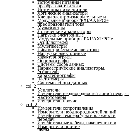
Источники питания
преобразователи тока
Источники-измерители
Логические анализаторы
Клещи электроизмерительные и
Модульные приборы PXI/AXI/PCIe
преобразователи тока
Мультиметры
Логические анализаторы
Нагрузки электронные
Модульные приборы PXI/AXI/PCIe
Осциллографы
Мультиметры
Параметрические анализаторы,
Нагрузки электронные
характериографы
Осциллографы
Системы сбора данных
Параметрические анализаторы,
Усилители
характериографы
Частотомеры
Системы сбора данных
col_2
Усилители
Измерители неоднородностей линий передач
Частотомеры
Измерители прочие
col_2
Измерители сопротивления
Измерители неоднородностей линий
Измерители температуры и влажности
передач
Измерительные кабели, наконечники и
Измерители прочие
щупы