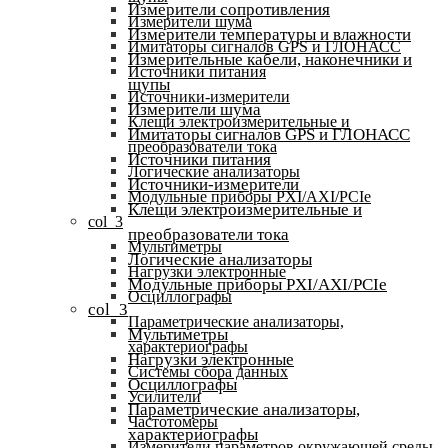
Измерители сопротивления
Измерители шума
Измерители температуры и влажности
Имитаторы сигналов GPS и ГЛОНАСС
Измерительные кабели, наконечники и
Источники питания
щупы
Источники-измерители
Измерители шума
Клещи электроизмерительные и
Имитаторы сигналов GPS и ГЛОНАСС
преобразователи тока
Источники питания
Логические анализаторы
Источники-измерители
Модульные приборы PXI/AXI/PCIe
Клещи электроизмерительные и
col_3
преобразователи тока
Мультиметры
Логические анализаторы
Нагрузки электронные
Модульные приборы PXI/AXI/PCIe
Осциллографы
col_3
Параметрические анализаторы,
Мультиметры
характериографы
Нагрузки электронные
Системы сбора данных
Осциллографы
Усилители
Параметрические анализаторы,
Частотомеры
характериографы
Измерители параметров окружающей среды