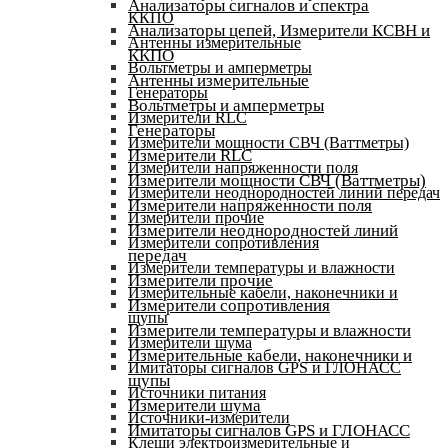
Анализаторы сигналов и спектра
ККПО
Анализаторы цепей, Измерители КСВН и
Антенны измерительные
ККПО
Вольтметры и амперметры
Антенны измерительные
Генераторы
Вольтметры и амперметры
Измерители RLC
Генераторы
Измерители мощности СВЧ (Ваттметры)
Измерители RLC
Измерители напряженности поля
Измерители мощности СВЧ (Ваттметры)
Измерители неоднородностей линий передач
Измерители напряженности поля
Измерители прочие
Измерители неоднородностей линий
Измерители сопротивления
передач
Измерители температуры и влажности
Измерители прочие
Измерительные кабели, наконечники и
Измерители сопротивления
щупы
Измерители температуры и влажности
Измерители шума
Измерительные кабели, наконечники и
Имитаторы сигналов GPS и ГЛОНАСС
щупы
Источники питания
Измерители шума
Источники-измерители
Имитаторы сигналов GPS и ГЛОНАСС
Клещи электроизмерительные и