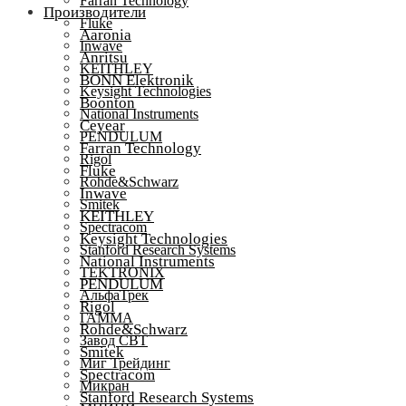
Farran Technology
Производители
Fluke
Aaronia
Inwave
Anritsu
KEITHLEY
BONN Elektronik
Keysight Technologies
Boonton
National Instruments
Ceyear
PENDULUM
Farran Technology
Rigol
Fluke
Rohde&Schwarz
Inwave
Smitek
KEITHLEY
Spectracom
Keysight Technologies
Stanford Research Systems
National Instruments
TEKTRONIX
PENDULUM
АльфаТрек
Rigol
ГАММА
Rohde&Schwarz
Завод СВТ
Smitek
Миг Трейдинг
Spectracom
Микран
Stanford Research Systems