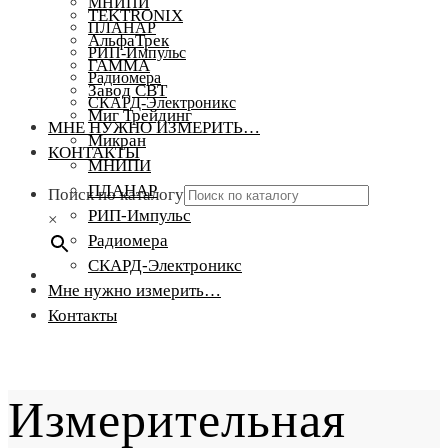
МНИПИ
TEKTRONIX
ПЛАНАР
АльфаТрек
РИП-Импульс
ГАММА
Радиомера
Завод СВТ
СКАРД-Электроникс
Миг Трейдинг
МНЕ НУЖНО ИЗМЕРИТЬ…
Микран
КОНТАКТЫ
МНИПИ
ПЛАНАР
Поиск по каталогу
РИП-Импульс
×
Радиомера
СКАРД-Электроникс
Мне нужно измерить…
Контакты
Измерительная