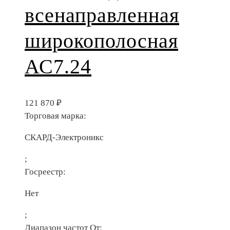
всенаправленная
широкополосная
АС7.24
121 870
₽
Торговая марка:
СКАРД-Электроникс
;
Госреестр:
Нет
;
Диапазон частот От: