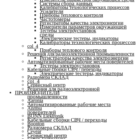
Системы сбора данных
Калибраторы технологических процессов
Усилители
Приборы теплового контроля
Частотомеры
Регистраторы качества электроэнергии
Измерители параметров окружающей
Тестеры электроустановок
среды
Электрические тестеры, индикаторы
Калибраторы технологических процессов
col_4
Приборы теплового контроля
Решения для радиоэлектронной промышленности
Регистраторы качества электроэнергии
Автоматизированные рабочие места поверителей
Тестеры электроустановок
Кабельные сборки СВЧ / переходы
Электрические тестеры, индикаторы
Радиомера СКЛАД
col_4
Сервисный центр
Решения для радиоэлектронной
ПРОИЗВОДИТЕЛИ
промышленности
Aaronia
Автоматизированные рабочие места
Anritsu
поверителей
BONN Elektronik
Кабельные сборки СВЧ / переходы
Boonton
Радиомера СКЛАД
Ceyear
Сервисный центр