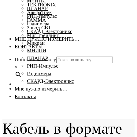
МНИПИ
TEKTRONIX
ПЛАНАР
АльфаТрек
РИП-Импульс
ГАММА
Радиомера
Завод СВТ
СКАРД-Электроникс
Миг Трейдинг
МНЕ НУЖНО ИЗМЕРИТЬ…
Микран
КОНТАКТЫ
МНИПИ
ПЛАНАР
Поиск по каталогу
РИП-Импульс
×
Радиомера
СКАРД-Электроникс
Мне нужно измерить…
Контакты
Кабель в формате