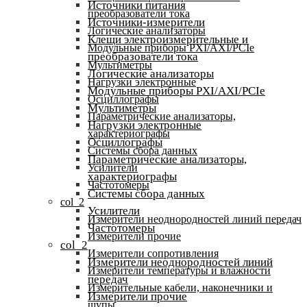
Источники питания
преобразователи тока
Источники-измерители
Логические анализаторы
Клещи электроизмерительные и
Модульные приборы PXI/AXI/PCIe
преобразователи тока
Мультиметры
Логические анализаторы
Нагрузки электронные
Модульные приборы PXI/AXI/PCIe
Осциллографы
Мультиметры
Параметрические анализаторы,
Нагрузки электронные
характериографы
Осциллографы
Системы сбора данных
Параметрические анализаторы,
Усилители
характериографы
Частотомеры
Системы сбора данных
col_2
Усилители
Измерители неоднородностей линий передач
Частотомеры
Измерители прочие
col_2
Измерители сопротивления
Измерители неоднородностей линий
Измерители температуры и влажности
передач
Измерительные кабели, наконечники и
Измерители прочие
щупы