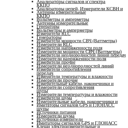
Анализаторы сигналов и спектра
ККПО
Анализаторы цепей, Измерители КСВН и
Антенны измерительные
ККПО
Вольтметры и амперметры
Антенны измерительные
Генераторы
Вольтметры и амперметры
Измерители RLC
Генераторы
Измерители мощности СВЧ (Ваттметры)
Измерители RLC
Измерители напряженности поля
Измерители мощности СВЧ (Ваттметры)
Измерители неоднородностей линий передач
Измерители напряженности поля
Измерители прочие
Измерители неоднородностей линий
Измерители сопротивления
передач
Измерители температуры и влажности
Измерители прочие
Измерительные кабели, наконечники и
Измерители сопротивления
щупы
Измерители температуры и влажности
Измерители шума
Измерительные кабели, наконечники и
Имитаторы сигналов GPS и ГЛОНАСС
щупы
Источники питания
Измерители шума
Источники-измерители
Имитаторы сигналов GPS и ГЛОНАСС
Клещи электроизмерительные и