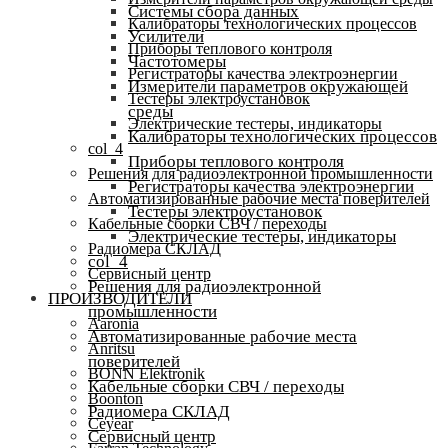
Системы сбора данных
Калибраторы технологических процессов
Усилители
Приборы теплового контроля
Частотомеры
Регистраторы качества электроэнергии
Измерители параметров окружающей
Тестеры электроустановок
среды
Электрические тестеры, индикаторы
Калибраторы технологических процессов
col_4
Приборы теплового контроля
Решения для радиоэлектронной промышленности
Регистраторы качества электроэнергии
Автоматизированные рабочие места поверителей
Тестеры электроустановок
Кабельные сборки СВЧ / переходы
Электрические тестеры, индикаторы
Радиомера СКЛАД
col_4
Сервисный центр
Решения для радиоэлектронной
ПРОИЗВОДИТЕЛИ
промышленности
Aaronia
Автоматизированные рабочие места
Anritsu
поверителей
BONN Elektronik
Кабельные сборки СВЧ / переходы
Boonton
Радиомера СКЛАД
Ceyear
Сервисный центр