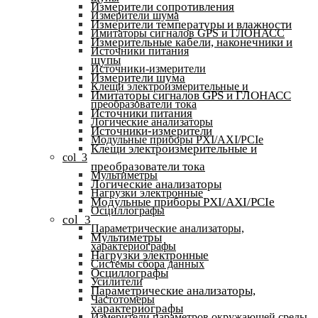
Измерители сопротивления
Измерители шума
Измерители температуры и влажности
Имитаторы сигналов GPS и ГЛОНАСС
Измерительные кабели, наконечники и
Источники питания
щупы
Источники-измерители
Измерители шума
Клещи электроизмерительные и
Имитаторы сигналов GPS и ГЛОНАСС
преобразователи тока
Источники питания
Логические анализаторы
Источники-измерители
Модульные приборы PXI/AXI/PCIe
Клещи электроизмерительные и
col_3
преобразователи тока
Мультиметры
Логические анализаторы
Нагрузки электронные
Модульные приборы PXI/AXI/PCIe
Осциллографы
col_3
Параметрические анализаторы,
Мультиметры
характериографы
Нагрузки электронные
Системы сбора данных
Осциллографы
Усилители
Параметрические анализаторы,
Частотомеры
характериографы
Измерители параметров окружающей среды