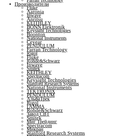
Farran Technology
Производители
Fluke
Aaronia
Inwave
Anritsu
KEITHLEY
BONN Elektronik
Keysight Technologies
Boonton
National Instruments
Ceyear
PENDULUM
Farran Technology
Rigol
Fluke
Rohde&Schwarz
Inwave
Smitek
KEITHLEY
Spectracom
Keysight Technologies
Stanford Research Systems
National Instruments
TEKTRONIX
PENDULUM
АльфаТрек
Rigol
ГАММА
Rohde&Schwarz
Завод СВТ
Smitek
Миг Трейдинг
Spectracom
Микран
Stanford Research Systems