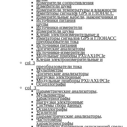
Измерители сопротивления
Измерители шума
Измерители температуры и влажности
Имитаторы сигналов GPS и ГЛОНАСС
Измерительные кабели, наконечники и
Источники питания
щупы
Источники-измерители
Измерители шума
Клещи электроизмерительные и
Имитаторы сигналов GPS и ГЛОНАСС
преобразователи тока
Источники питания
Логические анализаторы
Источники-измерители
Модульные приборы PXI/AXI/PCIe
Клещи электроизмерительные и
col_3
преобразователи тока
Мультиметры
Логические анализаторы
Нагрузки электронные
Модульные приборы PXI/AXI/PCIe
Осциллографы
col_3
Параметрические анализаторы,
Мультиметры
характериографы
Нагрузки электронные
Системы сбора данных
Осциллографы
Усилители
Параметрические анализаторы,
Частотомеры
характериографы
Измерители параметров окружающей среды