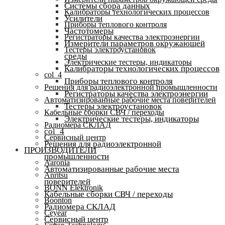
Системы сбора данных
Калибраторы технологических процессов
Усилители
Приборы теплового контроля
Частотомеры
Регистраторы качества электроэнергии
Измерители параметров окружающей
Тестеры электроустановок
среды
Электрические тестеры, индикаторы
Калибраторы технологических процессов
col_4
Приборы теплового контроля
Решения для радиоэлектронной промышленности
Регистраторы качества электроэнергии
Автоматизированные рабочие места поверителей
Тестеры электроустановок
Кабельные сборки СВЧ / переходы
Электрические тестеры, индикаторы
Радиомера СКЛАД
col_4
Сервисный центр
Решения для радиоэлектронной
ПРОИЗВОДИТЕЛИ
промышленности
Aaronia
Автоматизированные рабочие места
Anritsu
поверителей
BONN Elektronik
Кабельные сборки СВЧ / переходы
Boonton
Радиомера СКЛАД
Ceyear
Сервисный центр