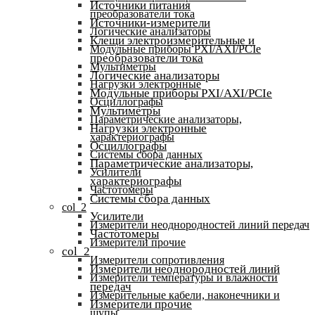
Источники питания
преобразователи тока
Источники-измерители
Логические анализаторы
Клещи электроизмерительные и
Модульные приборы PXI/AXI/PCIe
преобразователи тока
Мультиметры
Логические анализаторы
Нагрузки электронные
Модульные приборы PXI/AXI/PCIe
Осциллографы
Мультиметры
Параметрические анализаторы,
Нагрузки электронные
характериографы
Осциллографы
Системы сбора данных
Параметрические анализаторы,
Усилители
характериографы
Частотомеры
Системы сбора данных
col_2
Усилители
Измерители неоднородностей линий передач
Частотомеры
Измерители прочие
col_2
Измерители сопротивления
Измерители неоднородностей линий
Измерители температуры и влажности
передач
Измерительные кабели, наконечники и
Измерители прочие
щупы