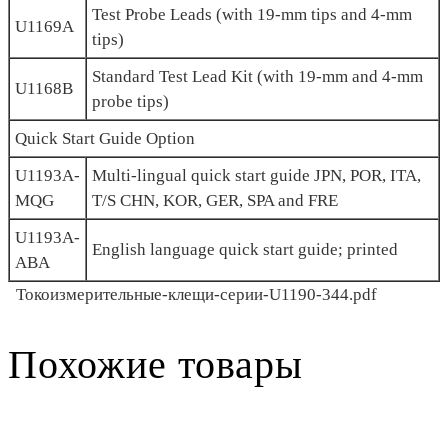
Test Probe Leads (with 19-mm tips and 4-mm
U1169A
tips)
Standard Test Lead Kit (with 19-mm and 4-mm
U1168B
probe tips)
Quick Start Guide Option
U1193A-
Multi-lingual quick start guide JPN, POR, ITA,
MQG
T/S CHN, KOR, GER, SPA and FRE
U1193A-
English language quick start guide; printed
ABA
Токоизмерительные-клещи-серии-U1190-344.pdf
Похожие товары