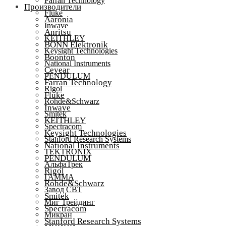
Farran Technology
Производители
Fluke
Aaronia
Inwave
Anritsu
KEITHLEY
BONN Elektronik
Keysight Technologies
Boonton
National Instruments
Ceyear
PENDULUM
Farran Technology
Rigol
Fluke
Rohde&Schwarz
Inwave
Smitek
KEITHLEY
Spectracom
Keysight Technologies
Stanford Research Systems
National Instruments
TEKTRONIX
PENDULUM
АльфаТрек
Rigol
ГАММА
Rohde&Schwarz
Завод СВТ
Smitek
Миг Трейдинг
Spectracom
Микран
Stanford Research Systems