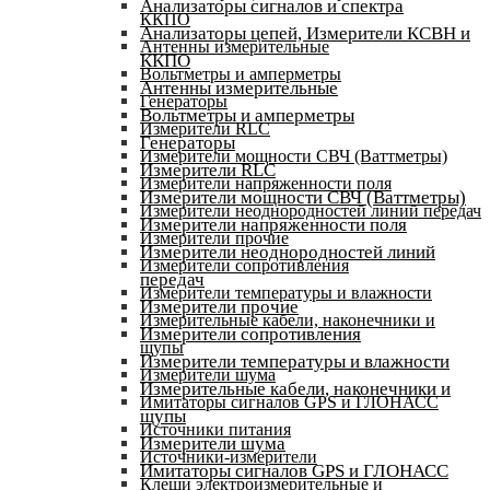
Анализаторы сигналов и спектра
ККПО
Анализаторы цепей, Измерители КСВН и
Антенны измерительные
ККПО
Вольтметры и амперметры
Антенны измерительные
Генераторы
Вольтметры и амперметры
Измерители RLC
Генераторы
Измерители мощности СВЧ (Ваттметры)
Измерители RLC
Измерители напряженности поля
Измерители мощности СВЧ (Ваттметры)
Измерители неоднородностей линий передач
Измерители напряженности поля
Измерители прочие
Измерители неоднородностей линий
Измерители сопротивления
передач
Измерители температуры и влажности
Измерители прочие
Измерительные кабели, наконечники и
Измерители сопротивления
щупы
Измерители температуры и влажности
Измерители шума
Измерительные кабели, наконечники и
Имитаторы сигналов GPS и ГЛОНАСС
щупы
Источники питания
Измерители шума
Источники-измерители
Имитаторы сигналов GPS и ГЛОНАСС
Клещи электроизмерительные и