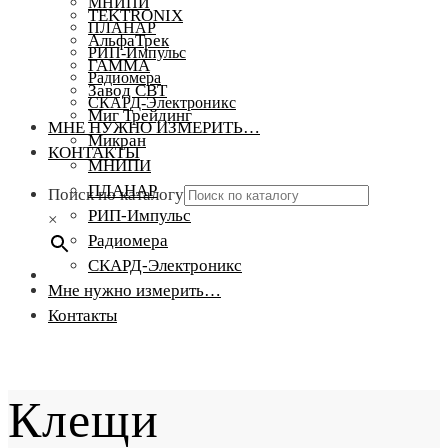
МНИПИ
TEKTRONIX
ПЛАНАР
АльфаТрек
РИП-Импульс
ГАММА
Радиомера
Завод СВТ
СКАРД-Электроникс
Миг Трейдинг
МНЕ НУЖНО ИЗМЕРИТЬ…
Микран
КОНТАКТЫ
МНИПИ
ПЛАНАР
Поиск по каталогу
РИП-Импульс
×
Радиомера
СКАРД-Электроникс
Мне нужно измерить…
Контакты
Клещи