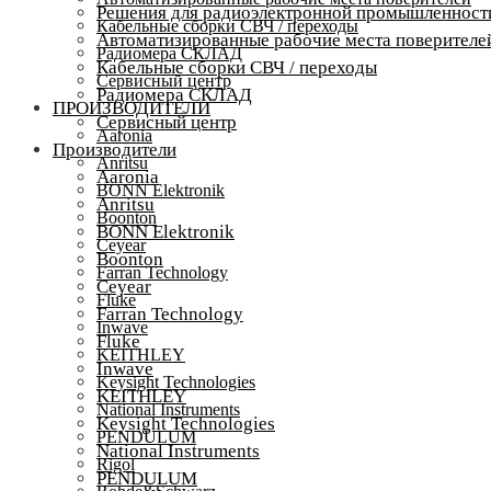
Решения для радиоэлектронной промышленност
Кабельные сборки СВЧ / переходы
Автоматизированные рабочие места поверителе
Радиомера СКЛАД
Кабельные сборки СВЧ / переходы
Сервисный центр
Радиомера СКЛАД
ПРОИЗВОДИТЕЛИ
Сервисный центр
Aaronia
Производители
Anritsu
Aaronia
BONN Elektronik
Anritsu
Boonton
BONN Elektronik
Ceyear
Boonton
Farran Technology
Ceyear
Fluke
Farran Technology
Inwave
Fluke
KEITHLEY
Inwave
Keysight Technologies
KEITHLEY
National Instruments
Keysight Technologies
PENDULUM
National Instruments
Rigol
PENDULUM