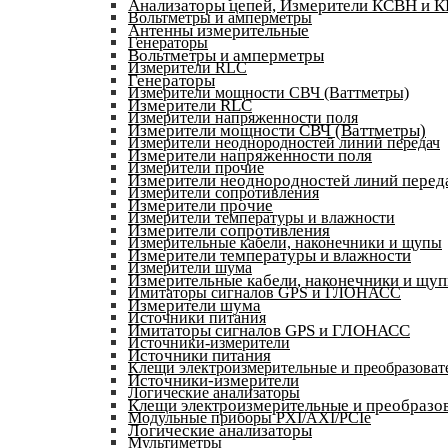
Анализаторы цепей, Измерители КСВН и 
Вольтметры и амперметры
Антенны измерительные
Генераторы
Вольтметры и амперметры
Измерители RLC
Генераторы
Измерители мощности СВЧ (Ваттметры)
Измерители RLC
Измерители напряженности поля
Измерители мощности СВЧ (Ваттметры)
Измерители неоднородностей линий передач
Измерители напряженности поля
Измерители прочие
Измерители неоднородностей линий перед
Измерители сопротивления
Измерители прочие
Измерители температуры и влажности
Измерители сопротивления
Измерительные кабели, наконечники и щупы
Измерители температуры и влажности
Измерители шума
Измерительные кабели, наконечники и щу
Имитаторы сигналов GPS и ГЛОНАСС
Измерители шума
Источники питания
Имитаторы сигналов GPS и ГЛОНАСС
Источники-измерители
Источники питания
Клещи электроизмерительные и преобразоват
Источники-измерители
Логические анализаторы
Клещи электроизмерительные и преобразов
Модульные приборы PXI/AXI/PCIe
Логические анализаторы
Мультиметры