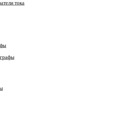
атели тока
афы
ографы
ды