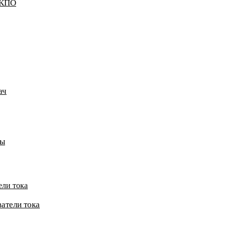
ККПО
ач
пы
ели тока
атели тока