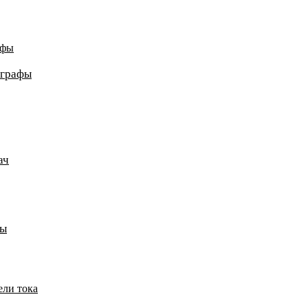
афы
ографы
ач
пы
ели тока