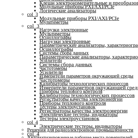
Клещи электроизмерительные и преобразов
Модульные приборы PXI/AXI/PCIe
Логические анализаторы
col_3
Модульные приборы PXI/AXI/PCIe
Мультиметры
col_3
Нагрузки электронные
Мультиметры
Осциллографы
Нагрузки электронные
Параметрические анализаторы, характериогр
Осциллографы
Системы сбора данных
Параметрические анализаторы, характери
Усилители
Системы сбора данных
Частотомеры
Усилители
Измерители параметров окружающей среды
Частотомеры
Калибраторы технологических процессов
Измерители параметров окружающей сре
Приборы теплового контроля
Калибраторы технологических процессов
Регистраторы качества электроэнергии
Приборы теплового контроля
Тестеры электроустановок
Регистраторы качества электроэнергии
Электрические тестеры, индикаторы
Тестеры электроустановок
col_4
Электрические тестеры, индикаторы
Решения для радиоэлектронной промышленности
col_4
Автоматизированные рабочие места поверителей