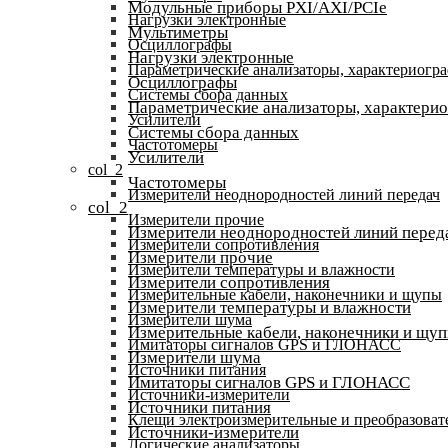
Модульные приборы PXI/AXI/PCIe
Нагрузки электронные
Мультиметры
Осциллографы
Нагрузки электронные
Параметрические анализаторы, характериогр
Осциллографы
Системы сбора данных
Параметрические анализаторы, характери
Усилители
Системы сбора данных
Частотомеры
Усилители
col_2
Частотомеры
Измерители неоднородностей линий передач
col_2
Измерители прочие
Измерители неоднородностей линий перед
Измерители сопротивления
Измерители прочие
Измерители температуры и влажности
Измерители сопротивления
Измерительные кабели, наконечники и щупы
Измерители температуры и влажности
Измерители шума
Измерительные кабели, наконечники и щу
Имитаторы сигналов GPS и ГЛОНАСС
Измерители шума
Источники питания
Имитаторы сигналов GPS и ГЛОНАСС
Источники-измерители
Источники питания
Клещи электроизмерительные и преобразоват
Источники-измерители
Логические анализаторы