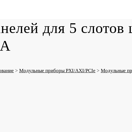
нелей для 5 слотов 
3A
ование
>
Модульные приборы PXI/AXI/PCIe
>
Модульные пр