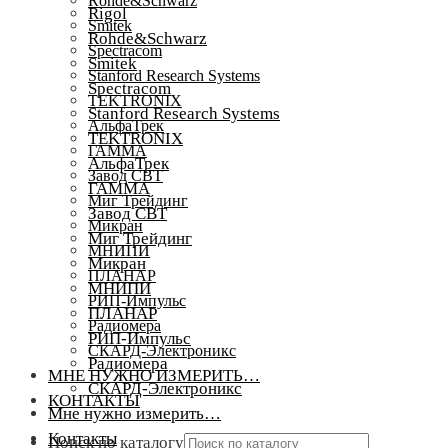
Rohde&Schwarz
Rigol
Smitek
Rohde&Schwarz
Spectracom
Smitek
Stanford Research Systems
Spectracom
TEKTRONIX
Stanford Research Systems
АльфаТрек
TEKTRONIX
ГАММА
АльфаТрек
Завод СВТ
ГАММА
Миг Трейдинг
Завод СВТ
Микран
Миг Трейдинг
МНИПИ
Микран
ПЛАНАР
МНИПИ
РИП-Импульс
ПЛАНАР
Радиомера
РИП-Импульс
СКАРД-Электроникс
Радиомера
МНЕ НУЖНО ИЗМЕРИТЬ…
СКАРД-Электроникс
КОНТАКТЫ
Мне нужно измерить…
Контакты
Поиск по каталогу