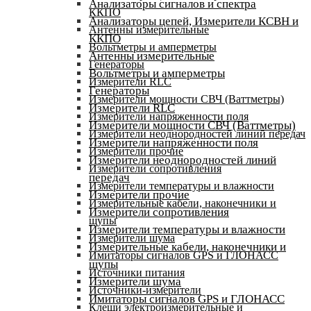
Анализаторы сигналов и спектра
ККПО
Анализаторы цепей, Измерители КСВН и
Антенны измерительные
ККПО
Вольтметры и амперметры
Антенны измерительные
Генераторы
Вольтметры и амперметры
Измерители RLC
Генераторы
Измерители мощности СВЧ (Ваттметры)
Измерители RLC
Измерители напряженности поля
Измерители мощности СВЧ (Ваттметры)
Измерители неоднородностей линий передач
Измерители напряженности поля
Измерители прочие
Измерители неоднородностей линий
Измерители сопротивления
передач
Измерители температуры и влажности
Измерители прочие
Измерительные кабели, наконечники и
Измерители сопротивления
щупы
Измерители температуры и влажности
Измерители шума
Измерительные кабели, наконечники и
Имитаторы сигналов GPS и ГЛОНАСС
щупы
Источники питания
Измерители шума
Источники-измерители
Имитаторы сигналов GPS и ГЛОНАСС
Клещи электроизмерительные и