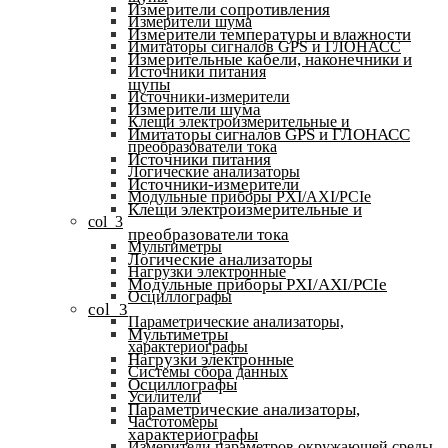
Измерители сопротивления
Измерители шума
Измерители температуры и влажности
Имитаторы сигналов GPS и ГЛОНАСС
Измерительные кабели, наконечники и
Источники питания
щупы
Источники-измерители
Измерители шума
Клещи электроизмерительные и
Имитаторы сигналов GPS и ГЛОНАСС
преобразователи тока
Источники питания
Логические анализаторы
Источники-измерители
Модульные приборы PXI/AXI/PCIe
Клещи электроизмерительные и
col_3
преобразователи тока
Мультиметры
Логические анализаторы
Нагрузки электронные
Модульные приборы PXI/AXI/PCIe
Осциллографы
col_3
Параметрические анализаторы,
Мультиметры
характериографы
Нагрузки электронные
Системы сбора данных
Осциллографы
Усилители
Параметрические анализаторы,
Частотомеры
характериографы
Измерители параметров окружающей среды