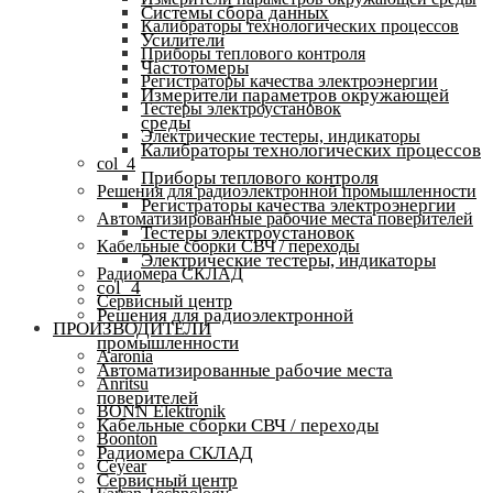
Системы сбора данных
Калибраторы технологических процессов
Усилители
Приборы теплового контроля
Частотомеры
Регистраторы качества электроэнергии
Измерители параметров окружающей
Тестеры электроустановок
среды
Электрические тестеры, индикаторы
Калибраторы технологических процессов
col_4
Приборы теплового контроля
Решения для радиоэлектронной промышленности
Регистраторы качества электроэнергии
Автоматизированные рабочие места поверителей
Тестеры электроустановок
Кабельные сборки СВЧ / переходы
Электрические тестеры, индикаторы
Радиомера СКЛАД
col_4
Сервисный центр
Решения для радиоэлектронной
ПРОИЗВОДИТЕЛИ
промышленности
Aaronia
Автоматизированные рабочие места
Anritsu
поверителей
BONN Elektronik
Кабельные сборки СВЧ / переходы
Boonton
Радиомера СКЛАД
Ceyear
Сервисный центр