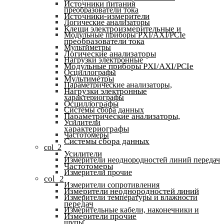
Источники питания
преобразователи тока
Источники-измерители
Логические анализаторы
Клещи электроизмерительные и
Модульные приборы PXI/AXI/PCIe
преобразователи тока
Мультиметры
Логические анализаторы
Нагрузки электронные
Модульные приборы PXI/AXI/PCIe
Осциллографы
Мультиметры
Параметрические анализаторы,
Нагрузки электронные
характериографы
Осциллографы
Системы сбора данных
Параметрические анализаторы,
Усилители
характериографы
Частотомеры
Системы сбора данных
col_2
Усилители
Измерители неоднородностей линий передач
Частотомеры
Измерители прочие
col_2
Измерители сопротивления
Измерители неоднородностей линий
Измерители температуры и влажности
передач
Измерительные кабели, наконечники и
Измерители прочие
щупы