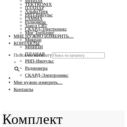
МНИПИ
TEKTRONIX
ПЛАНАР
АльфаТрек
РИП-Импульс
ГАММА
Радиомера
Завод СВТ
СКАРД-Электроникс
Миг Трейдинг
МНЕ НУЖНО ИЗМЕРИТЬ…
Микран
КОНТАКТЫ
МНИПИ
ПЛАНАР
Поиск по каталогу
РИП-Импульс
×
Радиомера
СКАРД-Электроникс
Мне нужно измерить…
Контакты
Комплект