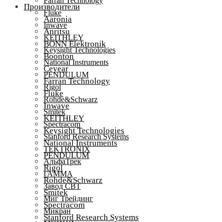
Farran Technology
Производители
Fluke
Aaronia
Inwave
Anritsu
KEITHLEY
BONN Elektronik
Keysight Technologies
Boonton
National Instruments
Ceyear
PENDULUM
Farran Technology
Rigol
Fluke
Rohde&Schwarz
Inwave
Smitek
KEITHLEY
Spectracom
Keysight Technologies
Stanford Research Systems
National Instruments
TEKTRONIX
PENDULUM
АльфаТрек
Rigol
ГАММА
Rohde&Schwarz
Завод СВТ
Smitek
Миг Трейдинг
Spectracom
Микран
Stanford Research Systems