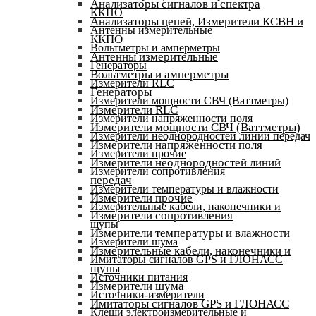
Анализаторы сигналов и спектра
ККПО
Анализаторы цепей, Измерители КСВН и
Антенны измерительные
ККПО
Вольтметры и амперметры
Антенны измерительные
Генераторы
Вольтметры и амперметры
Измерители RLC
Генераторы
Измерители мощности СВЧ (Ваттметры)
Измерители RLC
Измерители напряженности поля
Измерители мощности СВЧ (Ваттметры)
Измерители неоднородностей линий передач
Измерители напряженности поля
Измерители прочие
Измерители неоднородностей линий
Измерители сопротивления
передач
Измерители температуры и влажности
Измерители прочие
Измерительные кабели, наконечники и
Измерители сопротивления
щупы
Измерители температуры и влажности
Измерители шума
Измерительные кабели, наконечники и
Имитаторы сигналов GPS и ГЛОНАСС
щупы
Источники питания
Измерители шума
Источники-измерители
Имитаторы сигналов GPS и ГЛОНАСС
Клещи электроизмерительные и