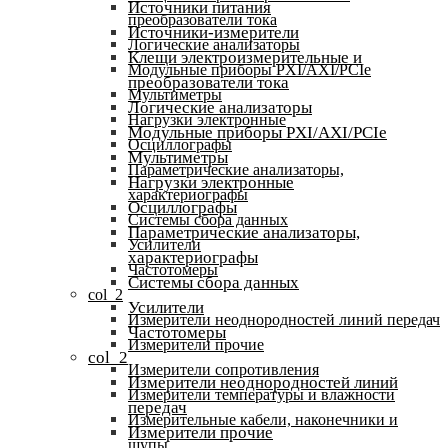
Источники питания
преобразователи тока
Источники-измерители
Логические анализаторы
Клещи электроизмерительные и
Модульные приборы PXI/AXI/PCIe
преобразователи тока
Мультиметры
Логические анализаторы
Нагрузки электронные
Модульные приборы PXI/AXI/PCIe
Осциллографы
Мультиметры
Параметрические анализаторы,
Нагрузки электронные
характериографы
Осциллографы
Системы сбора данных
Параметрические анализаторы,
Усилители
характериографы
Частотомеры
Системы сбора данных
col_2
Усилители
Измерители неоднородностей линий передач
Частотомеры
Измерители прочие
col_2
Измерители сопротивления
Измерители неоднородностей линий
Измерители температуры и влажности
передач
Измерительные кабели, наконечники и
Измерители прочие
щупы