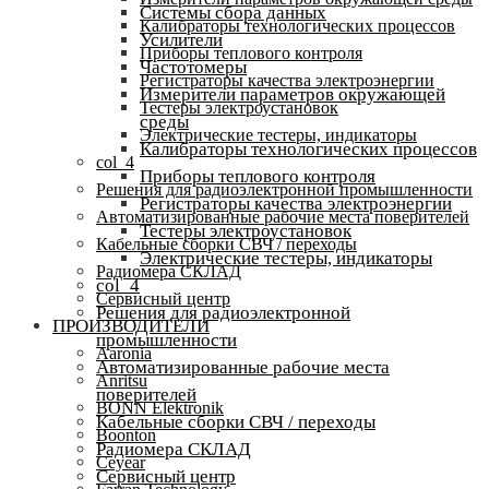
Системы сбора данных
Калибраторы технологических процессов
Усилители
Приборы теплового контроля
Частотомеры
Регистраторы качества электроэнергии
Измерители параметров окружающей
Тестеры электроустановок
среды
Электрические тестеры, индикаторы
Калибраторы технологических процессов
col_4
Приборы теплового контроля
Решения для радиоэлектронной промышленности
Регистраторы качества электроэнергии
Автоматизированные рабочие места поверителей
Тестеры электроустановок
Кабельные сборки СВЧ / переходы
Электрические тестеры, индикаторы
Радиомера СКЛАД
col_4
Сервисный центр
Решения для радиоэлектронной
ПРОИЗВОДИТЕЛИ
промышленности
Aaronia
Автоматизированные рабочие места
Anritsu
поверителей
BONN Elektronik
Кабельные сборки СВЧ / переходы
Boonton
Радиомера СКЛАД
Ceyear
Сервисный центр