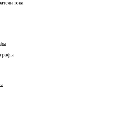
атели тока
афы
ографы
ды