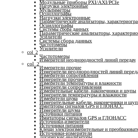
Модульные приборы PXI/AXI/PCIe
Нагрузки электронные
Мультиметры
Осциллографы
Нагрузки электронные
Параметрические анализаторы, характериогр
Осциллографы
Системы сбора данных
Параметрические анализаторы, характери
Усилители
Системы сбора данных
Частотомеры
Усилители
col_2
Частотомеры
Измерители неоднородностей линий передач
col_2
Измерители прочие
Измерители неоднородностей линий перед
Измерители сопротивления
Измерители прочие
Измерители температуры и влажности
Измерители сопротивления
Измерительные кабели, наконечники и щупы
Измерители температуры и влажности
Измерители шума
Измерительные кабели, наконечники и щу
Имитаторы сигналов GPS и ГЛОНАСС
Измерители шума
Источники питания
Имитаторы сигналов GPS и ГЛОНАСС
Источники-измерители
Источники питания
Клещи электроизмерительные и преобразоват
Источники-измерители
Логические анализаторы