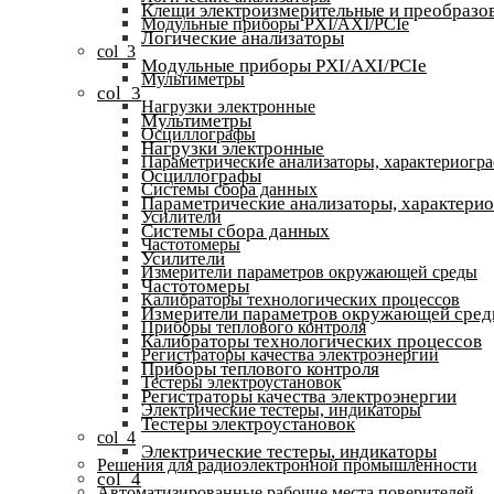
Клещи электроизмерительные и преобразов
Модульные приборы PXI/AXI/PCIe
Логические анализаторы
col_3
Модульные приборы PXI/AXI/PCIe
Мультиметры
col_3
Нагрузки электронные
Мультиметры
Осциллографы
Нагрузки электронные
Параметрические анализаторы, характериогр
Осциллографы
Системы сбора данных
Параметрические анализаторы, характери
Усилители
Системы сбора данных
Частотомеры
Усилители
Измерители параметров окружающей среды
Частотомеры
Калибраторы технологических процессов
Измерители параметров окружающей сре
Приборы теплового контроля
Калибраторы технологических процессов
Регистраторы качества электроэнергии
Приборы теплового контроля
Тестеры электроустановок
Регистраторы качества электроэнергии
Электрические тестеры, индикаторы
Тестеры электроустановок
col_4
Электрические тестеры, индикаторы
Решения для радиоэлектронной промышленности
col_4
Автоматизированные рабочие места поверителей