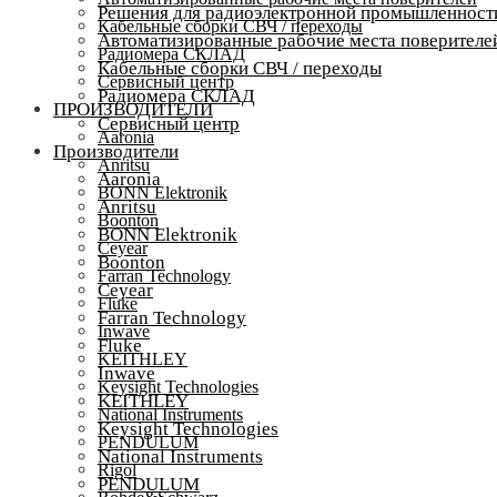
Решения для радиоэлектронной промышленност
Кабельные сборки СВЧ / переходы
Автоматизированные рабочие места поверителе
Радиомера СКЛАД
Кабельные сборки СВЧ / переходы
Сервисный центр
Радиомера СКЛАД
ПРОИЗВОДИТЕЛИ
Сервисный центр
Aaronia
Производители
Anritsu
Aaronia
BONN Elektronik
Anritsu
Boonton
BONN Elektronik
Ceyear
Boonton
Farran Technology
Ceyear
Fluke
Farran Technology
Inwave
Fluke
KEITHLEY
Inwave
Keysight Technologies
KEITHLEY
National Instruments
Keysight Technologies
PENDULUM
National Instruments
Rigol
PENDULUM