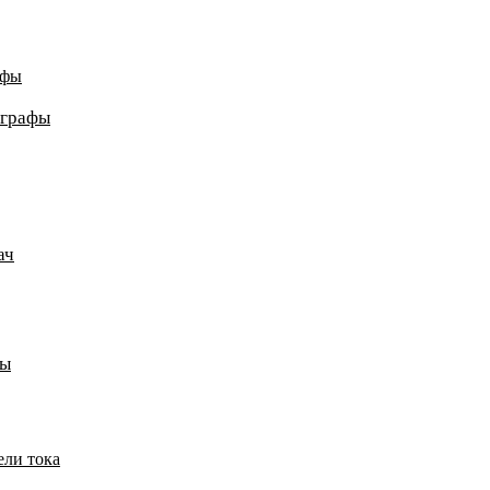
афы
ографы
ач
пы
ели тока