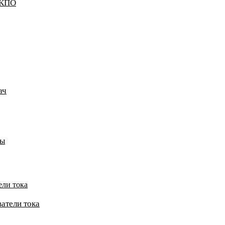
ККПО
ач
пы
ели тока
атели тока