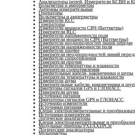
Анализаторы цепей, Измерители КСВН и 
Вольтметры и амперметры
Антенны измерительные
Генераторы
Вольтметры и амперметры
Измерители RLC
Генераторы
Измерители мощности СВЧ (Ваттметры)
Измерители RLC
Измерители напряженности поля
Измерители мощности СВЧ (Ваттметры)
Измерители неоднородностей линий передач
Измерители напряженности поля
Измерители прочие
Измерители неоднородностей линий перед
Измерители сопротивления
Измерители прочие
Измерители температуры и влажности
Измерители сопротивления
Измерительные кабели, наконечники и щупы
Измерители температуры и влажности
Измерители шума
Измерительные кабели, наконечники и щу
Имитаторы сигналов GPS и ГЛОНАСС
Измерители шума
Источники питания
Имитаторы сигналов GPS и ГЛОНАСС
Источники-измерители
Источники питания
Клещи электроизмерительные и преобразоват
Источники-измерители
Логические анализаторы
Клещи электроизмерительные и преобразов
Модульные приборы PXI/AXI/PCIe
Логические анализаторы
Мультиметры