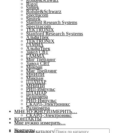
Rohde&Schwarz
Rigol
Smitek
Rohde&Schwarz
Spectracom
Smitek
Stanford Research Systems
Spectracom
TEKTRONIX
Stanford Research Systems
АльфаТрек
TEKTRONIX
ГАММА
АльфаТрек
Завод СВТ
ГАММА
Миг Трейдинг
Завод СВТ
Микран
Миг Трейдинг
МНИПИ
Микран
ПЛАНАР
МНИПИ
РИП-Импульс
ПЛАНАР
Радиомера
РИП-Импульс
СКАРД-Электроникс
Радиомера
МНЕ НУЖНО ИЗМЕРИТЬ…
СКАРД-Электроникс
КОНТАКТЫ
Мне нужно измерить…
Контакты
Поиск по каталогу