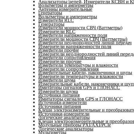
Анализаторы цепей, Измерители КСВН и 
Вольтметры и амперметры
Антенны измерительные
Генераторы
Вольтметры и амперметры
Измерители RLC
Генераторы
Измерители мощности СВЧ (Ваттметры)
Измерители RLC
Измерители напряженности поля
Измерители мощности СВЧ (Ваттметры)
Измерители неоднородностей линий передач
Измерители напряженности поля
Измерители прочие
Измерители неоднородностей линий перед
Измерители сопротивления
Измерители прочие
Измерители температуры и влажности
Измерители сопротивления
Измерительные кабели, наконечники и щупы
Измерители температуры и влажности
Измерители шума
Измерительные кабели, наконечники и щу
Имитаторы сигналов GPS и ГЛОНАСС
Измерители шума
Источники питания
Имитаторы сигналов GPS и ГЛОНАСС
Источники-измерители
Источники питания
Клещи электроизмерительные и преобразоват
Источники-измерители
Логические анализаторы
Клещи электроизмерительные и преобразов
Модульные приборы PXI/AXI/PCIe
Логические анализаторы
Мультиметры