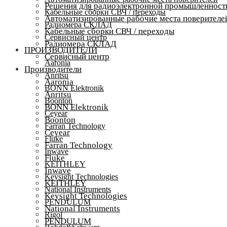
Решения для радиоэлектронной промышленност
Кабельные сборки СВЧ / переходы
Автоматизированные рабочие места поверителе
Радиомера СКЛАД
Кабельные сборки СВЧ / переходы
Сервисный центр
Радиомера СКЛАД
ПРОИЗВОДИТЕЛИ
Сервисный центр
Aaronia
Производители
Anritsu
Aaronia
BONN Elektronik
Anritsu
Boonton
BONN Elektronik
Ceyear
Boonton
Farran Technology
Ceyear
Fluke
Farran Technology
Inwave
Fluke
KEITHLEY
Inwave
Keysight Technologies
KEITHLEY
National Instruments
Keysight Technologies
PENDULUM
National Instruments
Rigol
PENDULUM