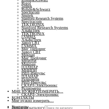
Rohde&Schwarz
Rigol
Smitek
Rohde&Schwarz
Spectracom
Smitek
Stanford Research Systems
Spectracom
TEKTRONIX
Stanford Research Systems
АльфаТрек
TEKTRONIX
ГАММА
АльфаТрек
Завод СВТ
ГАММА
Миг Трейдинг
Завод СВТ
Микран
Миг Трейдинг
МНИПИ
Микран
ПЛАНАР
МНИПИ
РИП-Импульс
ПЛАНАР
Радиомера
РИП-Импульс
СКАРД-Электроникс
Радиомера
МНЕ НУЖНО ИЗМЕРИТЬ…
СКАРД-Электроникс
КОНТАКТЫ
Мне нужно измерить…
Контакты
Поиск по каталогу