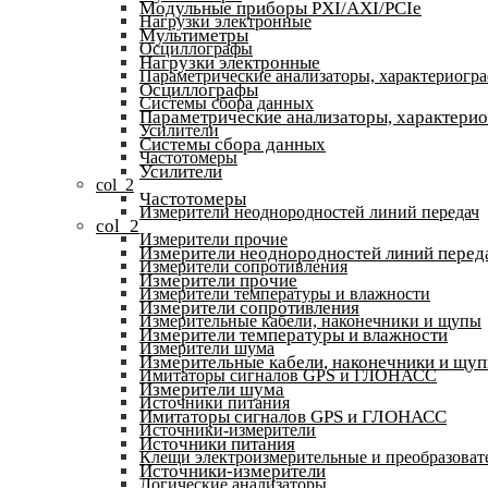
Модульные приборы PXI/AXI/PCIe
Нагрузки электронные
Мультиметры
Осциллографы
Нагрузки электронные
Параметрические анализаторы, характериогр
Осциллографы
Системы сбора данных
Параметрические анализаторы, характери
Усилители
Системы сбора данных
Частотомеры
Усилители
col_2
Частотомеры
Измерители неоднородностей линий передач
col_2
Измерители прочие
Измерители неоднородностей линий перед
Измерители сопротивления
Измерители прочие
Измерители температуры и влажности
Измерители сопротивления
Измерительные кабели, наконечники и щупы
Измерители температуры и влажности
Измерители шума
Измерительные кабели, наконечники и щу
Имитаторы сигналов GPS и ГЛОНАСС
Измерители шума
Источники питания
Имитаторы сигналов GPS и ГЛОНАСС
Источники-измерители
Источники питания
Клещи электроизмерительные и преобразоват
Источники-измерители
Логические анализаторы