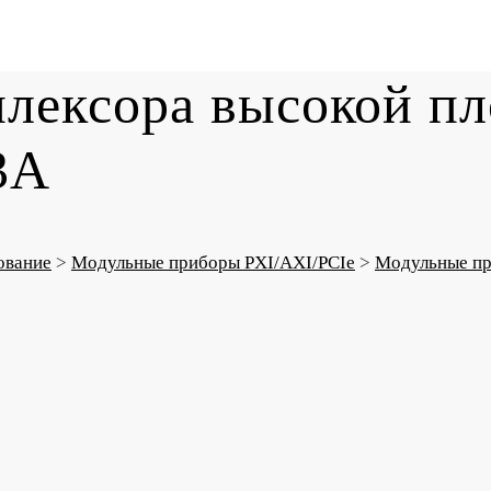
лексора высокой пл
3A
ование
>
Модульные приборы PXI/AXI/PCIe
>
Модульные пр