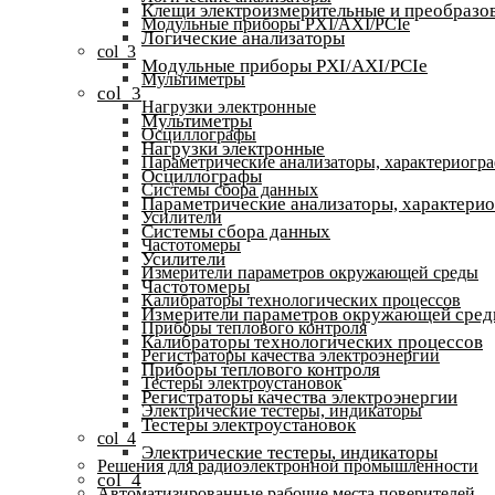
Клещи электроизмерительные и преобразов
Модульные приборы PXI/AXI/PCIe
Логические анализаторы
col_3
Модульные приборы PXI/AXI/PCIe
Мультиметры
col_3
Нагрузки электронные
Мультиметры
Осциллографы
Нагрузки электронные
Параметрические анализаторы, характериогр
Осциллографы
Системы сбора данных
Параметрические анализаторы, характери
Усилители
Системы сбора данных
Частотомеры
Усилители
Измерители параметров окружающей среды
Частотомеры
Калибраторы технологических процессов
Измерители параметров окружающей сре
Приборы теплового контроля
Калибраторы технологических процессов
Регистраторы качества электроэнергии
Приборы теплового контроля
Тестеры электроустановок
Регистраторы качества электроэнергии
Электрические тестеры, индикаторы
Тестеры электроустановок
col_4
Электрические тестеры, индикаторы
Решения для радиоэлектронной промышленности
col_4
Автоматизированные рабочие места поверителей