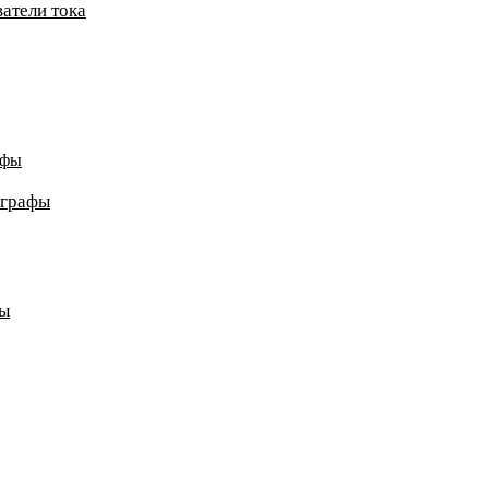
атели тока
афы
ографы
ды