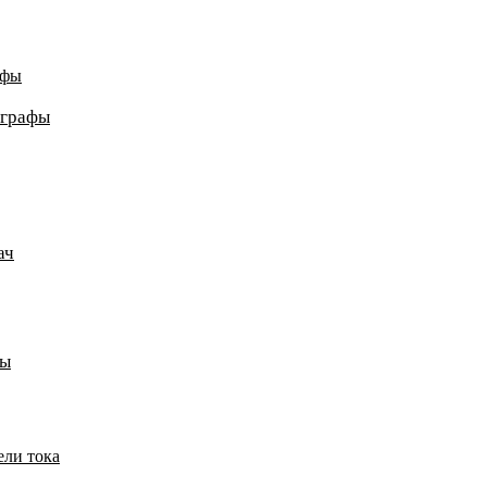
афы
ографы
ач
пы
ели тока