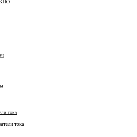
ККПО
ач
пы
ели тока
атели тока