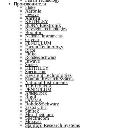
Farran Technology
Производители
Fluke
Aaronia
Inwave
Anritsu
KEITHLEY
BONN Elektronik
Keysight Technologies
Boonton
National Instruments
Ceyear
PENDULUM
Farran Technology
Rigol
Fluke
Rohde&Schwarz
Inwave
Smitek
KEITHLEY
Spectracom
Keysight Technologies
Stanford Research Systems
National Instruments
TEKTRONIX
PENDULUM
АльфаТрек
Rigol
ГАММА
Rohde&Schwarz
Завод СВТ
Smitek
Миг Трейдинг
Spectracom
Микран
Stanford Research Systems