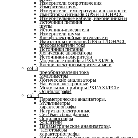
Измерители сопротивления
Измерители шума
Измерители температуры и влажности
Имитаторы сигналов GPS и ГЛОНАСС
Измерительные кабели, наконечники и
Источники питания
щупы
Источники-измерители
Измерители шума
Клещи электроизмерительные и
Имитаторы сигналов GPS и ГЛОНАСС
преобразователи тока
Источники питания
Логические анализаторы
Источники-измерители
Модульные приборы PXI/AXI/PCIe
Клещи электроизмерительные и
col_3
преобразователи тока
Мультиметры
Логические анализаторы
Нагрузки электронные
Модульные приборы PXI/AXI/PCIe
Осциллографы
col_3
Параметрические анализаторы,
Мультиметры
характериографы
Нагрузки электронные
Системы сбора данных
Осциллографы
Усилители
Параметрические анализаторы,
Частотомеры
характериографы
Измерители параметров окружающей среды