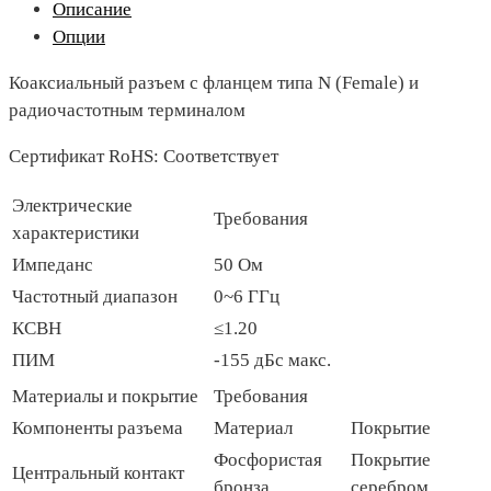
Описание
Опции
Коаксиальный разъем с фланцем типа N (Female) и
радиочастотным терминалом
Сертификат RoHS: Соответствует
Электрические
Требования
характеристики
Импеданс
50 Ом
Частотный диапазон
0~6 ГГц
КСВН
≤1.20
ПИМ
-155 дБс макс.
Материалы и покрытие
Требования
Компоненты разъема
Материал
Покрытие
Фосфористая
Покрытие
Центральный контакт
бронза
серебром