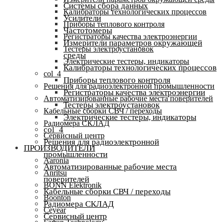
Системы сбора данных
Калибраторы технологических процессов
Усилители
Приборы теплового контроля
Частотомеры
Регистраторы качества электроэнергии
Измерители параметров окружающей
Тестеры электроустановок
среды
Электрические тестеры, индикаторы
Калибраторы технологических процессов
col_4
Приборы теплового контроля
Решения для радиоэлектронной промышленности
Регистраторы качества электроэнергии
Автоматизированные рабочие места поверителей
Тестеры электроустановок
Кабельные сборки СВЧ / переходы
Электрические тестеры, индикаторы
Радиомера СКЛАД
col_4
Сервисный центр
Решения для радиоэлектронной
ПРОИЗВОДИТЕЛИ
промышленности
Aaronia
Автоматизированные рабочие места
Anritsu
поверителей
BONN Elektronik
Кабельные сборки СВЧ / переходы
Boonton
Радиомера СКЛАД
Ceyear
Сервисный центр