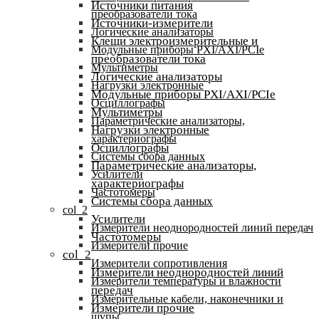
Источники питания
преобразователи тока
Источники-измерители
Логические анализаторы
Клещи электроизмерительные и
Модульные приборы PXI/AXI/PCIe
преобразователи тока
Мультиметры
Логические анализаторы
Нагрузки электронные
Модульные приборы PXI/AXI/PCIe
Осциллографы
Мультиметры
Параметрические анализаторы,
Нагрузки электронные
характериографы
Осциллографы
Системы сбора данных
Параметрические анализаторы,
Усилители
характериографы
Частотомеры
Системы сбора данных
col_2
Усилители
Измерители неоднородностей линий передач
Частотомеры
Измерители прочие
col_2
Измерители сопротивления
Измерители неоднородностей линий
Измерители температуры и влажности
передач
Измерительные кабели, наконечники и
Измерители прочие
щупы