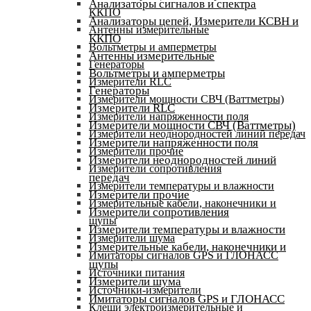
Анализаторы сигналов и спектра
ККПО
Анализаторы цепей, Измерители КСВН и
Антенны измерительные
ККПО
Вольтметры и амперметры
Антенны измерительные
Генераторы
Вольтметры и амперметры
Измерители RLC
Генераторы
Измерители мощности СВЧ (Ваттметры)
Измерители RLC
Измерители напряженности поля
Измерители мощности СВЧ (Ваттметры)
Измерители неоднородностей линий передач
Измерители напряженности поля
Измерители прочие
Измерители неоднородностей линий
Измерители сопротивления
передач
Измерители температуры и влажности
Измерители прочие
Измерительные кабели, наконечники и
Измерители сопротивления
щупы
Измерители температуры и влажности
Измерители шума
Измерительные кабели, наконечники и
Имитаторы сигналов GPS и ГЛОНАСС
щупы
Источники питания
Измерители шума
Источники-измерители
Имитаторы сигналов GPS и ГЛОНАСС
Клещи электроизмерительные и