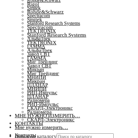
Rohde&Schwarz
Rigol
Smitek
Rohde&Schwarz
Spectracom
Smitek
Stanford Research Systems
Spectracom
TEKTRONIX
Stanford Research Systems
АльфаТрек
TEKTRONIX
ГАММА
АльфаТрек
Завод СВТ
ГАММА
Миг Трейдинг
Завод СВТ
Микран
Миг Трейдинг
МНИПИ
Микран
ПЛАНАР
МНИПИ
РИП-Импульс
ПЛАНАР
Радиомера
РИП-Импульс
СКАРД-Электроникс
Радиомера
МНЕ НУЖНО ИЗМЕРИТЬ…
СКАРД-Электроникс
КОНТАКТЫ
Мне нужно измерить…
Контакты
Поиск по каталогу