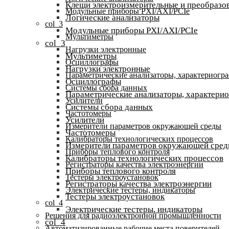
Клещи электроизмерительные и преобразов
Модульные приборы PXI/AXI/PCIe
Логические анализаторы
col_3
Модульные приборы PXI/AXI/PCIe
Мультиметры
col_3
Нагрузки электронные
Мультиметры
Осциллографы
Нагрузки электронные
Параметрические анализаторы, характериогр
Осциллографы
Системы сбора данных
Параметрические анализаторы, характери
Усилители
Системы сбора данных
Частотомеры
Усилители
Измерители параметров окружающей среды
Частотомеры
Калибраторы технологических процессов
Измерители параметров окружающей сре
Приборы теплового контроля
Калибраторы технологических процессов
Регистраторы качества электроэнергии
Приборы теплового контроля
Тестеры электроустановок
Регистраторы качества электроэнергии
Электрические тестеры, индикаторы
Тестеры электроустановок
col_4
Электрические тестеры, индикаторы
Решения для радиоэлектронной промышленности
col_4
Автоматизированные рабочие места поверителей