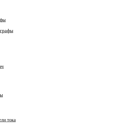
афы
ографы
ач
пы
ели тока