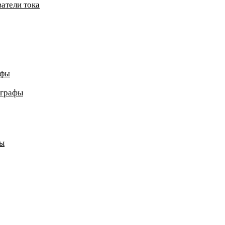
атели тока
афы
ографы
ды