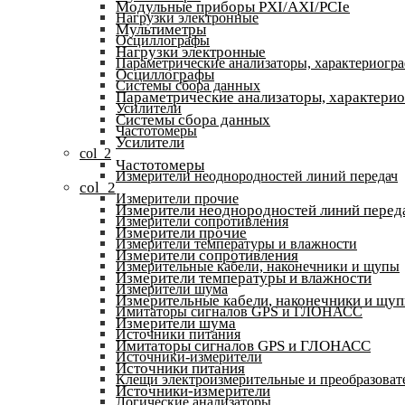
Модульные приборы PXI/AXI/PCIe
Нагрузки электронные
Мультиметры
Осциллографы
Нагрузки электронные
Параметрические анализаторы, характериогр
Осциллографы
Системы сбора данных
Параметрические анализаторы, характери
Усилители
Системы сбора данных
Частотомеры
Усилители
col_2
Частотомеры
Измерители неоднородностей линий передач
col_2
Измерители прочие
Измерители неоднородностей линий перед
Измерители сопротивления
Измерители прочие
Измерители температуры и влажности
Измерители сопротивления
Измерительные кабели, наконечники и щупы
Измерители температуры и влажности
Измерители шума
Измерительные кабели, наконечники и щу
Имитаторы сигналов GPS и ГЛОНАСС
Измерители шума
Источники питания
Имитаторы сигналов GPS и ГЛОНАСС
Источники-измерители
Источники питания
Клещи электроизмерительные и преобразоват
Источники-измерители
Логические анализаторы