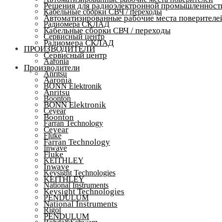
Решения для радиоэлектронной промышленност
Кабельные сборки СВЧ / переходы
Автоматизированные рабочие места поверителе
Радиомера СКЛАД
Кабельные сборки СВЧ / переходы
Сервисный центр
Радиомера СКЛАД
ПРОИЗВОДИТЕЛИ
Сервисный центр
Aaronia
Производители
Anritsu
Aaronia
BONN Elektronik
Anritsu
Boonton
BONN Elektronik
Ceyear
Boonton
Farran Technology
Ceyear
Fluke
Farran Technology
Inwave
Fluke
KEITHLEY
Inwave
Keysight Technologies
KEITHLEY
National Instruments
Keysight Technologies
PENDULUM
National Instruments
Rigol
PENDULUM