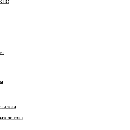
ККПО
ач
пы
ели тока
атели тока