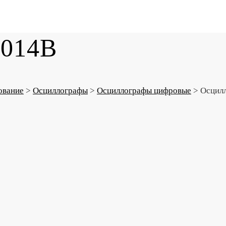
2014B
ование
>
Осциллографы
>
Осциллографы цифровые
>
Осцил