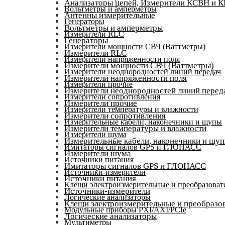
Анализаторы цепей, Измерители КСВН и 
Вольтметры и амперметры
Антенны измерительные
Генераторы
Вольтметры и амперметры
Измерители RLC
Генераторы
Измерители мощности СВЧ (Ваттметры)
Измерители RLC
Измерители напряженности поля
Измерители мощности СВЧ (Ваттметры)
Измерители неоднородностей линий передач
Измерители напряженности поля
Измерители прочие
Измерители неоднородностей линий перед
Измерители сопротивления
Измерители прочие
Измерители температуры и влажности
Измерители сопротивления
Измерительные кабели, наконечники и щупы
Измерители температуры и влажности
Измерители шума
Измерительные кабели, наконечники и щу
Имитаторы сигналов GPS и ГЛОНАСС
Измерители шума
Источники питания
Имитаторы сигналов GPS и ГЛОНАСС
Источники-измерители
Источники питания
Клещи электроизмерительные и преобразоват
Источники-измерители
Логические анализаторы
Клещи электроизмерительные и преобразов
Модульные приборы PXI/AXI/PCIe
Логические анализаторы
Мультиметры